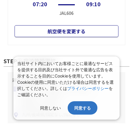
07:20
09:10
JAL606
航空便を変更する
STEP② 宿泊施設選択
当社サイト内においてお客様ごとに最適なサービス
を提供する目的及び当社サイト外で最適な広告を表
示することを目的にCookieを使用しています。
選択中の宿泊条件
Cookieの使用に同意いただける場合は同意するを選
泊数：1泊
部屋数・人数：2名1室
択してください。詳しくは
プライバシーポリシー
を
ご確認ください。
部屋タイプ：指定なし
食事条件：指定なし
同意しない
同意する
九州/長崎県/指定なし/指定なし