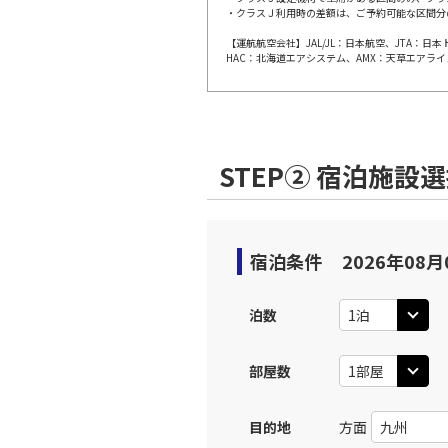
・クラスＪ利用時の差額は、ご予約可能な区間分
【運航航空会社】JAL/JL：日本航空、JTA：
東京(羽
JAL613
HAC：北海道エアシステム、AMX：天草エアライ
17:
上記航空便のクラスJを利
STEP② 宿泊施設
東京(羽
JAL615
19:
上記航空便のクラスJを利
宿泊条件
2026年08月
泊数
部屋数
目的地
方面