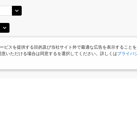
ービスを提供する目的及び当社サイト外で最適な広告を表示することを
使用に同意いただける場合は同意するを選択してください。詳しくは
プライバ
食
お部屋で夕食
女性限定プラン
タビサキMenu
ー）付