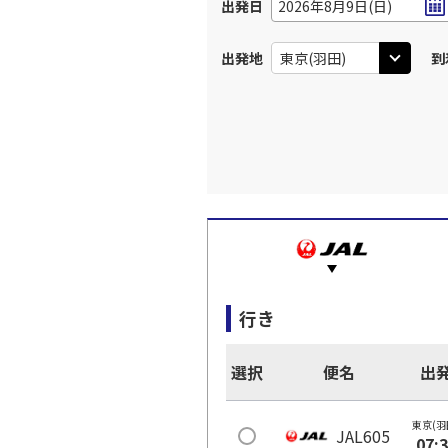
出発日
2026年8月9日(日)
出発地
到
行き
選択
便名
出
東京(羽
JAL605
07: