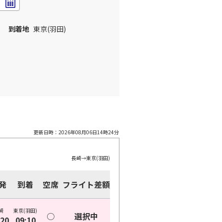
到着地
東京(羽田)
更新日時：
2026年08月06日14時24分
長崎
→
東京(羽田)
発
到着
空席
フライト差額
崎
東京(羽田)
○
選択中
:20
09:10