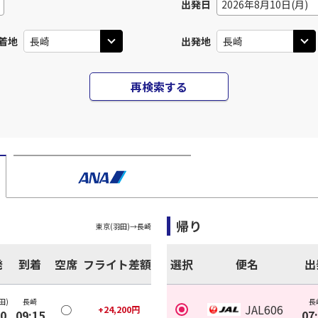
出発日
2026年8月10日(月)
着地
出発地
再検索する
帰り
東京(羽田)
→
長崎
発
到着
空席
フライト差額
選択
便名
出
田)
長崎
長
○
JAL606
+
24,200
円
30
09:15
07