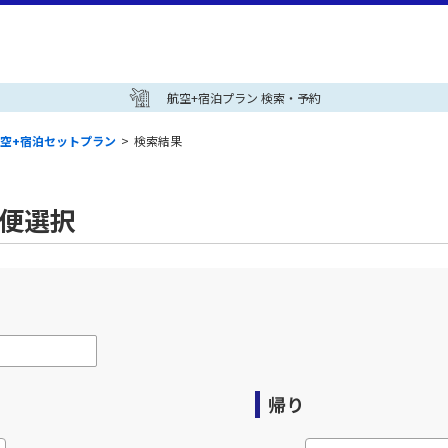
航空+宿泊プラン 検索・予約
空+宿泊セットプラン
>
検索結果
空便選択
帰り