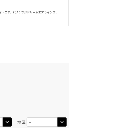
ェイ・エア、FDA：フジドリームエアラインズ、
崎
東京(羽田)
○
+
11,800
円
:55
18:00
○
利用する
+
28,200
円
崎
東京(羽田)
○
+
0
円
:20
22:10
○
利用する
+
2,400
円
地区