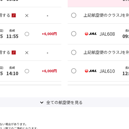
×
-
用する
上記航空便のクラスJを
田)
長崎
長
○
JAL608
+
6,000
円
05
11:55
09
×
-
用する
上記航空便のクラスJを
田)
長崎
長
○
JAL610
+
6,000
円
25
14:10
12
○
用する
上記航空便のクラスJを
+
2,400
円
全ての航空便を見る
田)
長崎
長
○
JAL612
+
6,400
円
30
15:15
15
ない場合があります。
×
-
用する
上記航空便のクラスJを
スＪ席でのご予約となります。