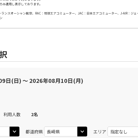
のみ適用し表示しております。
日本トランスオーシャン航空、RAC：琉球エアコミューター、JAC：日本エアコミューター、J-AIR：ジ
田)
長崎
長
○
選択中
JAL614
ン
45
19:40
15
○
用する
上記航空便のクラスJを
+
2,400
円
選択
田)
長崎
長
○
JAL616
+
0
円
30
21:20
20
×
-
用する
上記航空便のクラスJを
09日(日) 〜 2026年08月10日(月)
利用人数
2
名
都道府県
エリア