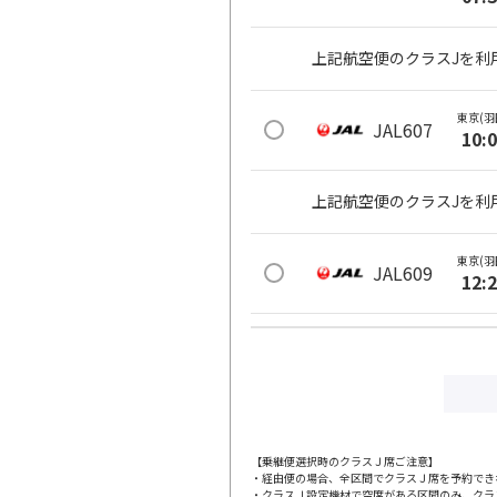
上記航空便のクラスJを利
東京(羽
JAL607
10:
上記航空便のクラスJを利
東京(羽
JAL609
12:
上記航空便のクラスJを利
東京(羽
JAL611
13:
【乗継便選択時のクラスＪ席ご注意】
・経由便の場合、全区間でクラスＪ席を予約でき
上記航空便のクラスJを利
・クラスＪ設定機材で空席がある区間のみ、クラ