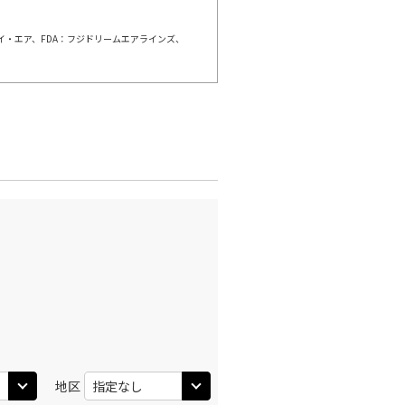
○
利用する
+
12,900
円
ェイ・エア、FDA：フジドリームエアラインズ、
地区