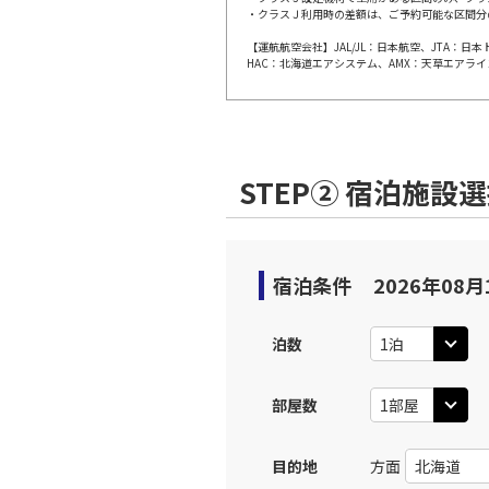
・クラスＪ利用時の差額は、ご予約可能な区間分
上記航空便のクラスJを利
【運航航空会社】JAL/JL：日本航空、JTA：
HAC：北海道エアシステム、AMX：天草エアライ
JAL256
広島
12:
乗継便あり
上記航空便のクラスJを利
STEP② 宿泊施設
JAL258
広島
13:
乗継便あり
宿泊条件
2026年08月
上記航空便のクラスJを利
泊数
部屋数
目的地
方面