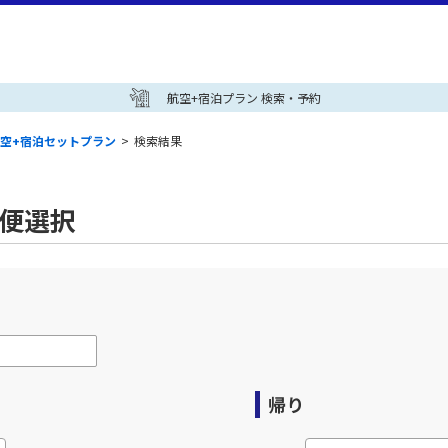
航空+宿泊プラン 検索・予約
空+宿泊セットプラン
>
検索結果
空便選択
帰り