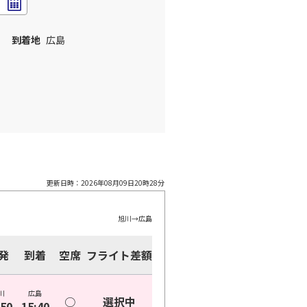
到着地
広島
更新日時：
2026年08月09日20時28分
旭川
→
広島
発
到着
空席
フライト差額
川
広島
○
選択中
:50
15:40