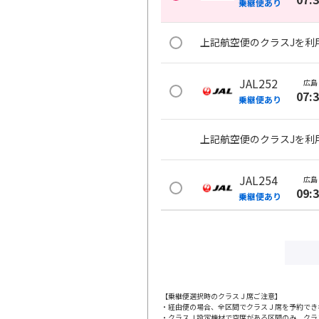
乗継便あり
上記航空便のクラスJを利
JAL252
広島
07:
乗継便あり
上記航空便のクラスJを利
JAL254
広島
09:
乗継便あり
上記航空便のクラスJを利
JAL256
広島
12:
乗継便あり
【乗継便選択時のクラスＪ席ご注意】
・経由便の場合、全区間でクラスＪ席を予約でき
・クラスＪ設定機材で空席がある区間のみ、クラ