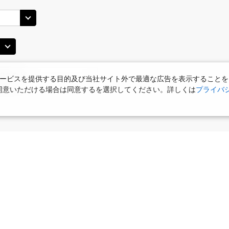
ービスを提供する目的及び当社サイト外で最適な広告を表示することを
使用に同意いただける場合は同意するを選択してください。詳しくは
プライバ
食
お部屋で夕食
女性限定プラン
タビサキMenu
ー）付