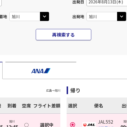
出発日
2026年8月13日(木)
着地
出発地
再検索する
帰り
広島
→
旭川
発
到着
空席
フライト差額
選択
便名
出
JAL552
旭川
旭
○
選択中
35
12:45
09