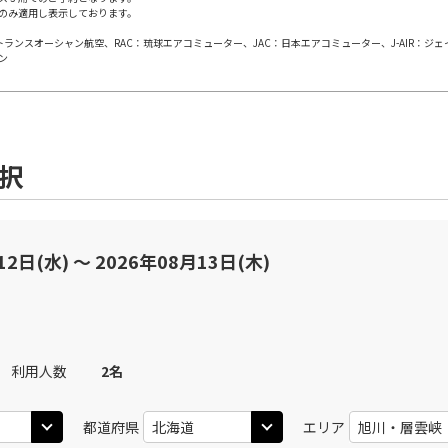
のみ適用し表示しております。
×
-
用する
上記航空便のクラスJを
日本トランスオーシャン航空、RAC：琉球エアコミューター、JAC：日本エアコミューター、J-AIR：ジ
ン
旭川
○
+
0
円
10
19:15
○
用する
-14,200
円
選択
旭川
○
+
0
円
40
19:15
12日(水) 〜 2026年08月13日(木)
○
用する
-14,200
円
利用人数
2
名
都道府県
エリア