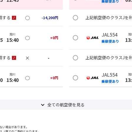
乗継便あり
○
用する
上記航空便のクラスJを
-14,200
円
JAL554
旭川
旭
○
+
0
円
35
15:40
13
乗継便あり
×
-
用する
上記航空便のクラスJを
JAL554
旭川
旭
○
+
0
円
30
15:40
13
乗継便あり
×
-
用する
上記航空便のクラスJを
全ての航空便を見る
JAL556
旭川
旭
○
+
0
円
10
15:40
16
乗継便あり
ない場合があります。
スＪ席でのご予約となります。