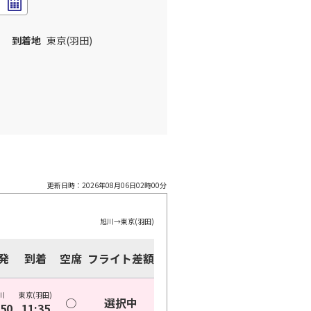
到着地
東京(羽田)
更新日時：
2026年08月06日02時00分
旭川
→
東京(羽田)
発
到着
空席
フライト差額
川
東京(羽田)
○
選択中
:50
11:35