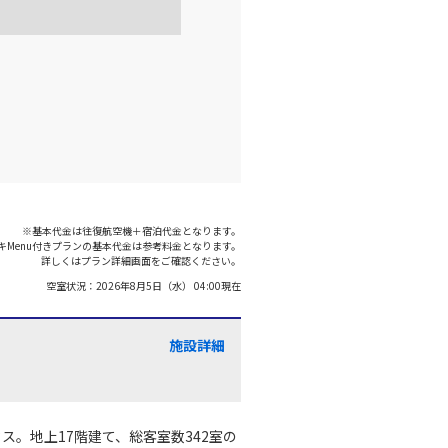
※基本代金は往復航空機＋宿泊代金となります。
キMenu付きプランの基本代金は参考料金となります。
詳しくはプラン詳細画面をご確認ください。
空室状況：
2026年8月5日（水） 04:00
現在
施設詳細
ス。地上17階建て、総客室数342室の