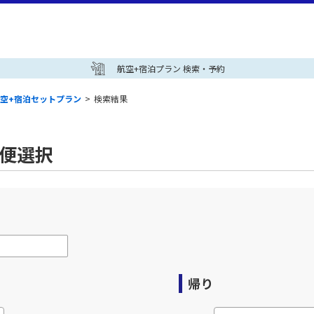
航空+宿泊プラン 検索・予約
空+宿泊セットプラン
>
検索結果
空便選択
帰り