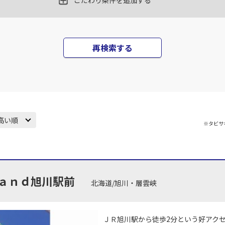
こだわり条件を追加する
再検索する
高い順
※タビサ
ａｎｄ旭川駅前
北海道/旭川・層雲峡
ＪＲ旭川駅から徒歩2分という好アクセ