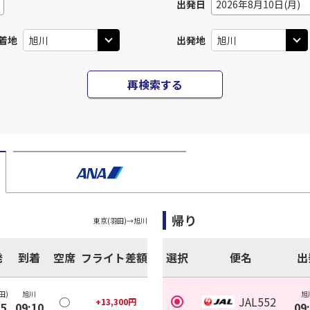
出発日
2026年8月10日(月)
着地
出発地
再検索する
帰り
東京(羽田)
→
旭川
発
到着
空席
フライト差額
選択
便名
出
田)
旭川
旭
○
JAL552
+
13,300
円
35
09:10
09