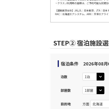
・クラスＪ利用時の差額は、ご予約可能な区間分
【運航航空会社】JAL/JL：日本航空、JTA：
HAC：北海道エアシステム、AMX：天草エアライ
STEP② 宿泊施設
宿泊条件
2026年08月
泊数
部屋数
目的地
方面