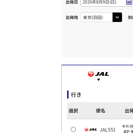
出発日
2026年8月9日(日)
出発地
到
行き
選択
便名
出
東京(羽
JAL551
07: