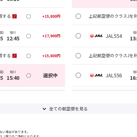
○
用する
上記航空便のクラスJを
+
15,800
円
田)
旭川
旭
○
JAL554
+
17,900
円
05
12:45
13
○
用する
上記航空便のクラスJを
+
15,800
円
田)
旭川
旭
○
選択中
JAL556
05
15:40
16
○
用する
上記航空便のクラスJを
+
28,200
円
全ての航空便を見る
田)
旭川
旭
○
JAL558
+
17,900
円
30
19:15
19
ない場合があります。
×
-
用する
上記航空便のクラスJを
スＪ席でのご予約となります。