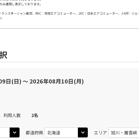
のみ適用し表示しております。
日本トランスオーシャン航空、RAC：琉球エアコミューター、JAC：日本エアコミューター、J-AIR：ジ
ン
選択
09日(日) 〜 2026年08月10日(月)
利用人数
2
名
都道府県
エリア