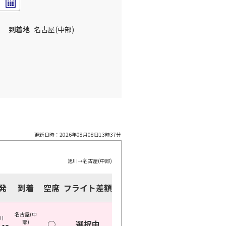
到着地
名古屋(中部)
更新日時：
2026年08月08日13時37分
旭川
→
名古屋(中部)
発
到着
空席
フライト差額
名古屋(中
川
部)
○
選択中