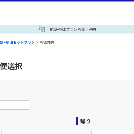
航空+宿泊プラン 検索・予約
空+宿泊セットプラン
>
検索結果
空便選択
帰り