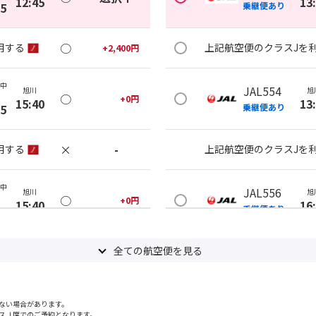
12:45
13
35
乗継便あり
○
用する
上記航空便のクラスJを
+
2,400
円
(中
JAL554
旭川
旭
○
+
0
円
15:40
13
35
乗継便あり
×
-
用する
上記航空便のクラスJを
(中
JAL556
旭川
旭
○
+
0
円
15:40
16
20
乗継便あり
×
-
用する
全ての航空便を見る
上記航空便のクラスJを
ない場合があります。
スＪ席でのご予約となります。