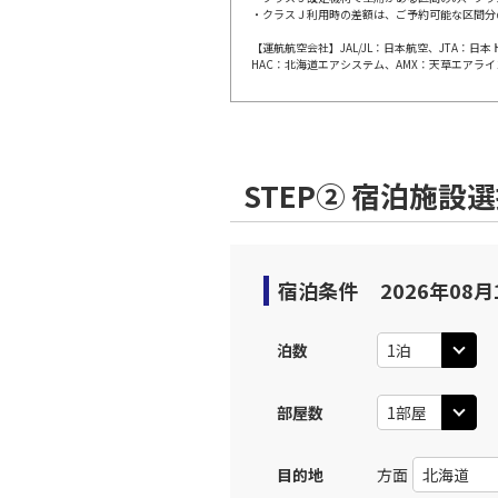
・クラスＪ利用時の差額は、ご予約可能な区間分
【運航航空会社】JAL/JL：日本航空、JTA：
HAC：北海道エアシステム、AMX：天草エアライ
STEP② 宿泊施設
宿泊条件
2026年08月
泊数
部屋数
目的地
方面