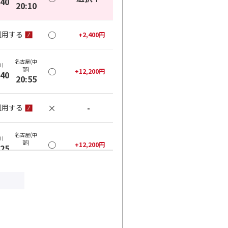
:40
20:10
○
利用する
+
2,400
円
名古屋(中
川
部)
○
+
12,200
円
:40
20:55
×
-
利用する
名古屋(中
川
部)
○
+
12,200
円
:25
20:55
×
-
利用する