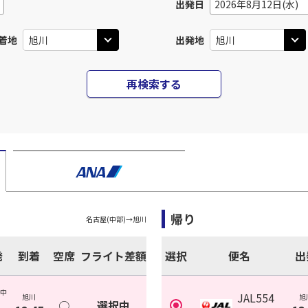
出発日
2026年8月12日(水)
着地
出発地
再検索する
帰り
名古屋(中部)
→
旭川
発
到着
空席
フライト差額
選択
便名
出
(中
JAL554
旭川
旭
○
選択中