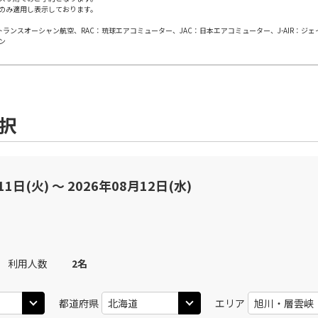
のみ適用し表示しております。
日本トランスオーシャン航空、RAC：琉球エアコミューター、JAC：日本エアコミューター、J-AIR：ジ
ン
選択
11日(火) 〜 2026年08月12日(水)
利用人数
2
名
都道府県
エリア