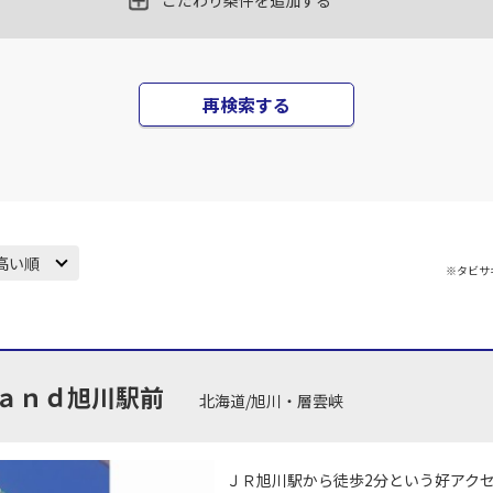
こだわり条件を追加する
再検索する
高い順
※タビサ
ａｎｄ旭川駅前
北海道/旭川・層雲峡
ＪＲ旭川駅から徒歩2分という好アクセ