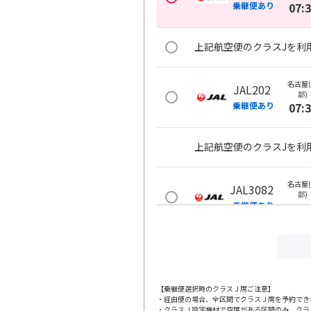
乗継便あり
07:
上記航空便のクラスJを利
名古屋
JAL202
部)
乗継便あり
07:
上記航空便のクラスJを利
名古屋
JAL3082
部)
乗継便あり
08:
上記航空便のクラスJを利
【乗継便選択時のクラスＪ席ご注意】
・経由便の場合、全区間でクラスＪ席を予約でき
・クラスＪ設定機材で空席がある区間のみ、クラ