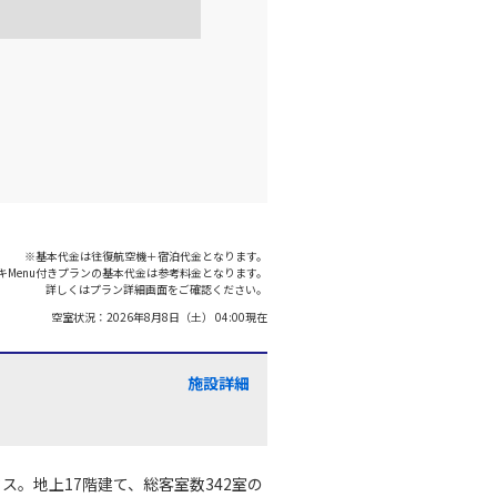
※基本代金は往復航空機＋宿泊代金となります。
キMenu付きプランの基本代金は参考料金となります。
詳しくはプラン詳細画面をご確認ください。
空室状況：
2026年8月8日（土） 04:00
現在
施設詳細
ス。地上17階建て、総客室数342室の