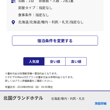
泊数：1泊
部屋数・人数：2名1室
部屋タイプ：指定なし
食事条件：指定なし
北海道/北海道/稚内・利尻・礼文/指定なし
宿泊条件を変更する
人気順
安い順
高い順
※基本代金は往復航空機＋宿泊代金となります。
※タビサキMenu付きプランの基本代金は参考料金となります。
詳しくはプラン詳細画面をご確認ください。
空室状況：
2026年8月9日（日） 04:00
現在
北国グランドホテル
北海道/稚内・利尻・礼文
施設詳細