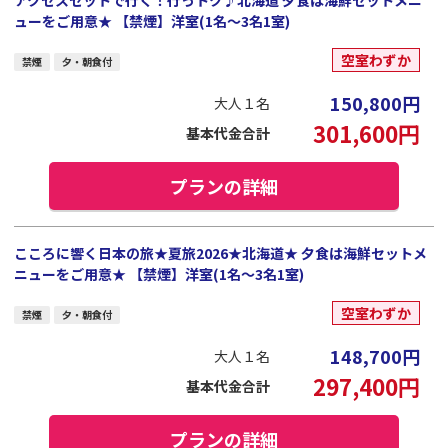
ューをご用意★ 【禁煙】洋室(1名～3名1室)
空室わずか
禁煙
夕・朝食付
150,800
円
大人１名
301,600
円
基本代金合計
プランの詳細
こころに響く日本の旅★夏旅2026★北海道★ 夕食は海鮮セットメ
ニューをご用意★ 【禁煙】洋室(1名～3名1室)
空室わずか
禁煙
夕・朝食付
148,700
円
大人１名
297,400
円
基本代金合計
プランの詳細