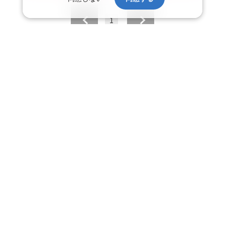
1
日本旅行トップ
>
国内旅行・国内ツアー
>
航空+宿泊セットプラン
>
検索結
果
飛行機＋ホテルパック特集
赤い風船ダイナミックパッケージ
ＪＡＬで行く飛行機+ホテルパック
人気の国内旅行特集
（飛行機+ホテルパック）
東京ディズニーリゾート®への旅
ユニバーサル・スタジオ・ジャパ
都道府県から探す
ＡＮＡで行く飛行機+ホテルパック
出張パック
ンへの旅
人気のエリアから探す
温泉旅行
日帰り旅行
北海道旅行・ツアー
人気の温泉地から探す
東北
函館旅行
札幌旅行
北海道
一緒に行く人から探す
青森旅行・ツアー
岩手旅行・ツアー
湯の川温泉(北海道)
定山渓温泉(北海道)
一人旅 国内版
家族・子連れ旅行 国内版
季節の国内旅行特集
宮城旅行・ツアー
秋田旅行・ツアー
仙台旅行
十勝川温泉(北海道)
阿寒湖温泉(北海道)
カップル・夫婦旅行 国内版
女子旅 国内版
桜・お花見特集
ゴールデンウィーク（GW）の国内
会社情報
プライバシーポリシー
旅行