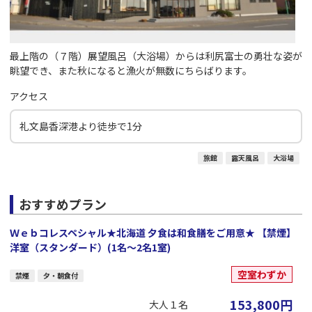
最上階の（７階）展望風呂（大浴場）からは利尻富士の勇壮な姿が
眺望でき、また秋になると漁火が無数にちらばります。
アクセス
礼文島香深港より徒歩で1分
旅館
露天風呂
大浴場
おすすめプラン
Ｗｅｂコレスペシャル★北海道 夕食は和食膳をご用意★ 【禁煙】
洋室（スタンダード）(1名～2名1室)
空室わずか
禁煙
夕・朝食付
153,800
円
大人１名