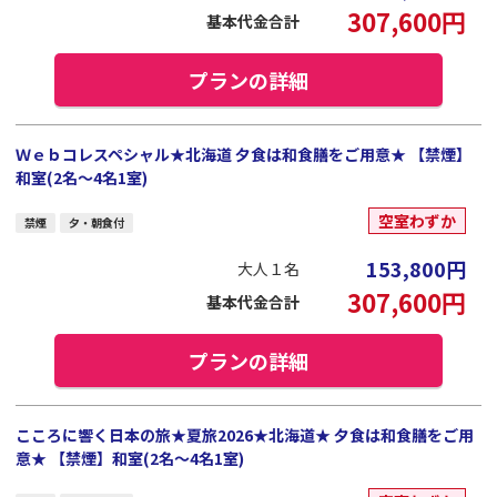
307,600
円
基本代金合計
プランの詳細
Ｗｅｂコレスペシャル★北海道 夕食は和食膳をご用意★ 【禁煙】
和室(2名～4名1室)
空室わずか
禁煙
夕・朝食付
153,800
円
大人１名
307,600
円
基本代金合計
プランの詳細
こころに響く日本の旅★夏旅2026★北海道★ 夕食は和食膳をご用
意★ 【禁煙】和室(2名～4名1室)