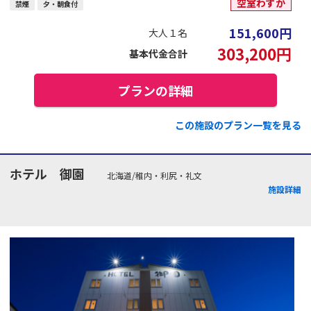
空室わずか
禁煙
夕・朝食付
151,600
円
大人１名
303,200
円
基本代金合計
プランの詳細
この施設のプラン一覧を見る
ホテル 御園
北海道/稚内・利尻・礼文
施設詳細