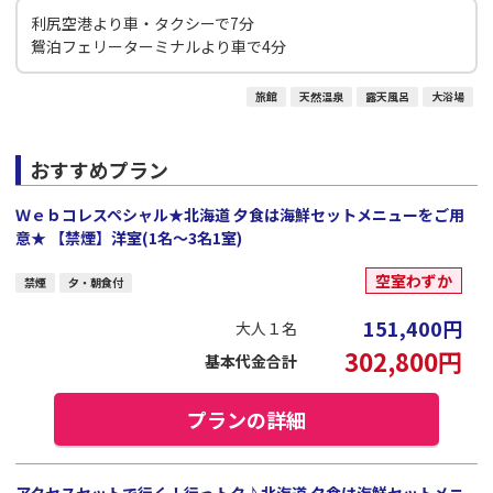
利尻空港より車・タクシーで7分
鴛泊フェリーターミナルより車で4分
旅館
天然温泉
露天風呂
大浴場
おすすめプラン
Ｗｅｂコレスペシャル★北海道 夕食は海鮮セットメニューをご用
意★ 【禁煙】洋室(1名～3名1室)
空室わずか
禁煙
夕・朝食付
151,400
円
大人１名
302,800
円
基本代金合計
プランの詳細
アクセスセットで行く！行っトク♪北海道 夕食は海鮮セットメニ