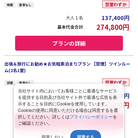
空室わずか
喫煙
食事なし
137,400
円
大人１名
274,800
円
基本代金合計
プランの詳細
出張＆旅行にお勧め★お気軽素泊まりプラン 【禁煙】ツインルー
ム(2名1室)
空室わずか
禁煙
食事なし
当社サイト内においてお客様ごとに最適なサービス
137,400
円
大人１名
を提供する目的及び当社サイト外で最適な広告を表
274,800
円
示することを目的にCookieを使用しています。
基本代金合計
Cookieの使用に同意いただける場合は同意するを選
択してください。詳しくは
プライバシーポリシー
を
プランの詳細
ご確認ください。
同意しない
同意する