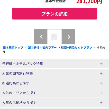
281,200
円
基本代金合計
プランの詳細
1
日本旅行トップ
>
国内旅行・国内ツアー
>
航空+宿泊セットプラン
>
検索結
果
飛行機＋ホテルパック特集
赤い風船ダイナミックパッケージ
ＪＡＬで行く飛行機+ホテルパック
人気の国内旅行特集
（飛行機+ホテルパック）
東京ディズニーリゾート®への旅
ユニバーサル・スタジオ・ジャパ
都道府県から探す
ＡＮＡで行く飛行機+ホテルパック
出張パック
ンへの旅
人気のエリアから探す
温泉旅行
日帰り旅行
北海道旅行・ツアー
人気の温泉地から探す