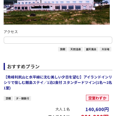
アクセス
旅館
天然温泉
露天風呂
大浴場
おすすめプラン
【秀峰利尻山と水平線に沈む美しい夕日を望む】アイランドインリ
シリで愉しむ離島ステイ／1泊2食付 スタンダードツイン(1名～2名
1室)
空室わずか
禁煙
夕・朝食付
140,600
円
大人１名