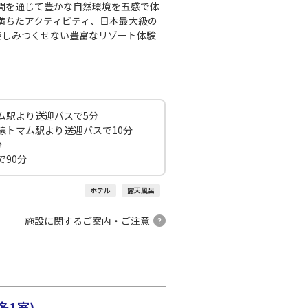
○
+
20,000
円
:15
21:55
間を通じて豊かな自然環境を五感で体
満ちたアクティビティ、日本最大級の
楽しみつくせない豊富なリゾート体験
×
-
利用する
千歳)
東京(羽田)
×
-
:10
22:55
ム駅より送迎バスで5分
線トマム駅より送迎バスで10分
○
利用する
+
2,400
円
分
90分
千歳)
東京(羽田)
×
-
:20
23:05
ホテル
露天風呂
施設に関するご案内・ご注意
○
利用する
+
2,400
円
名1室)