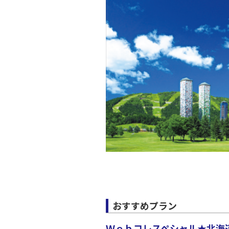
JAL529
19:
上記航空便のクラスJを利
東京(羽
JAL599
20:
上記航空便のクラスJを利
東京(羽
JAL531
20:
上記航空便のクラスJを利
おすすめプラン
Ｗｅｂコレスペシャル★北海道