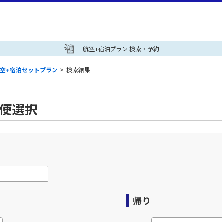
航空+宿泊プラン 検索・予約
空+宿泊セットプラン
>
検索結果
空便選択
帰り