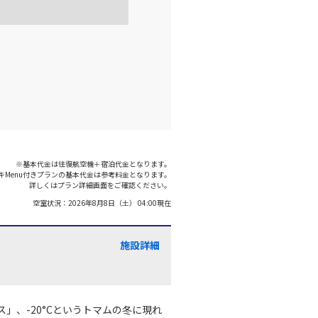
千歳)
東京(羽田)
○
+
10,800
円
:15
18:55
×
-
利用する
千歳)
東京(羽田)
○
+
10,800
円
:55
19:40
※基本代金は往復航空機＋宿泊代金となります。
キMenu付きプランの基本代金は参考料金となります。
○
利用する
+
24,000
円
詳しくはプラン詳細画面をご確認ください。
空室状況：
2026年8月8日（土） 04:00
現在
千歳)
東京(羽田)
○
+
5,700
円
:10
20:50
施設詳細
○
利用する
+
24,000
円
」、-20°Cというトマムの冬に現れ
千歳)
東京(羽田)