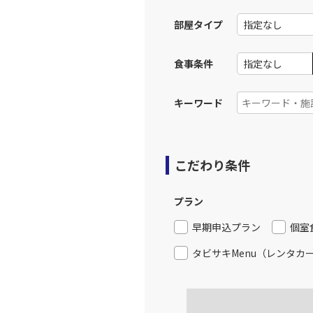
12:
部屋タイプ
上記航空便のクラスJを利
食事条件
東京(羽
JAL517
13:
キーワード
上記航空便のクラスJを利
こだわり条件
東京(羽
JAL519
14:
プラン
上記航空便のクラスJを利
早期申込プラン
個室
タビサキMenu（レンタカ
東京(羽
JAL521
15:
上記航空便のクラスJを利