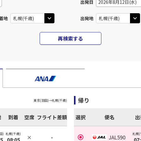
出発日
2026年8月12日(水)
着地
出発地
再検索する
帰り
東京(羽田)
→
札幌(千歳)
発
到着
空席
フライト差額
選択
便名
出
田)
札幌(千歳)
札幌(
×
-
JAL590
35
08:05
07