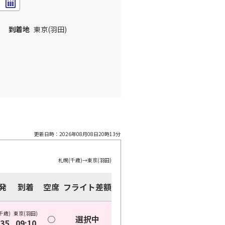
到着地
東京(羽田)
更新日時：
2026年08月08日20時13分
札幌(千歳)
→
東京(羽田)
発
到着
空席
フライト差額
千歳)
東京(羽田)
○
選択中
:35
09:10