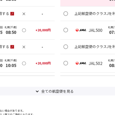
×
-
用する
上記航空便のクラスJを
田)
札幌(千歳)
札幌(
○
JAL500
+
20,000
円
15
08:50
07
×
-
用する
上記航空便のクラスJを
田)
札幌(千歳)
札幌(
○
JAL502
+
20,000
円
30
10:05
08
×
-
用する
上記航空便のクラスJを
全ての航空便を見る
田)
札幌(千歳)
札幌(
○
JAL504
+
20,000
円
50
10:25
09
ない場合があります。
○
用する
上記航空便のクラスJを
+
13,200
円
スＪ席でのご予約となります。