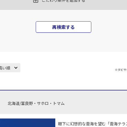
こだわり条件を追加する
田)
札幌(千歳)
札幌(
×
-
JAL520
35
18:15
17
再検索する
×
-
用する
上記航空便のクラスJを
田)
札幌(千歳)
札幌(
○
JAL522
+
20,000
円
30
19:15
17
高い順
※タビサ
○
用する
上記航空便のクラスJを
+
13,200
円
田)
札幌(千歳)
札幌(
×
-
JAL524
40
20:15
19
北海道/富良野・サホロ・トマム
○
用する
上記航空便のクラスJを
+
24,000
円
眼下に幻想的な雲海を望む「雲海テラス
田)
札幌(千歳)
札幌(