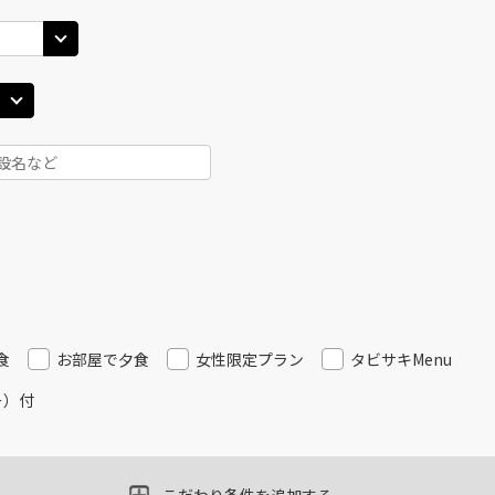
40
14:15
14
×
-
用する
上記航空便のクラスJを
田)
札幌(千歳)
札幌(
○
選択中
JAL514
30
15:05
15
×
-
用する
上記航空便のクラスJを
田)
札幌(千歳)
札幌(
×
-
JAL516
25
16:00
16
×
-
用する
上記航空便のクラスJを
食
お部屋で夕食
女性限定プラン
タビサキMenu
ー）付
田)
札幌(千歳)
札幌(
○
JAL518
+
20,000
円
25
17:00
17
×
-
用する
上記航空便のクラスJを