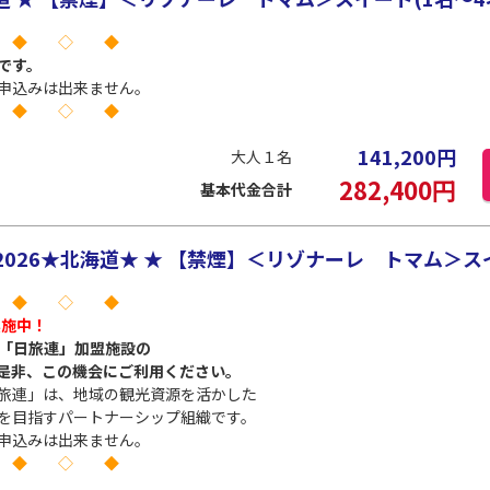
 ◆ ◇ ◆
です。
申込みは出来ません。
 ◆ ◇ ◆
141,200
円
大人１名
282,400
円
基本代金合計
026★北海道★ ★ 【禁煙】＜リゾナーレ トマム＞スイ
 ◆ ◇ ◆
実施中！
で、「日旅連」加盟施設の
是非、この機会にご利用ください。
旅連」は、地域の観光資源を活かした
を目指すパートナーシップ組織です。
申込みは出来ません。
 ◆ ◇ ◆