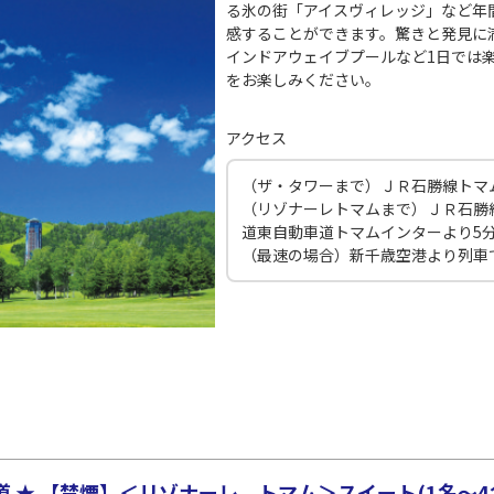
×
-
JAL526
55
21:30
20
る氷の街「アイスヴィレッジ」など年
感することができます。驚きと発見に
インドアウェイブプールなど1日では
○
用する
上記航空便のクラスJを
+
13,200
円
をお楽しみください。
田)
札幌(千歳)
札幌(
アクセス
○
JAL528
+
0
円
30
22:10
21
（ザ・タワーまで）ＪＲ石勝線トマ
（リゾナーレトマムまで）ＪＲ石勝
×
-
用する
上記航空便のクラスJを
道東自動車道トマムインターより5
（最速の場合）新千歳空港より列車で
田)
札幌(千歳)
札幌(
○
JAL530
+
0
円
45
22:20
21
○
用する
上記航空便のクラスJを
+
2,400
円
 ★ 【禁煙】＜リゾナーレ トマム＞スイート(1名～4