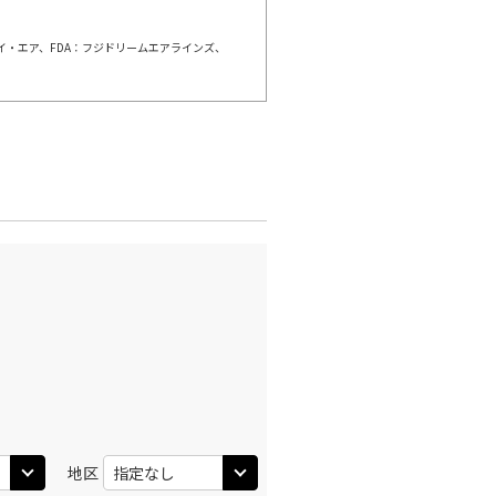
ェイ・エア、FDA：フジドリームエアラインズ、
千歳)
東京(羽田)
○
+
0
円
:00
12:35
○
利用する
+
13,200
円
千歳)
東京(羽田)
○
+
5,700
円
:25
13:05
○
利用する
+
13,200
円
千歳)
東京(羽田)
○
+
20,000
円
:50
14:30
○
利用する
+
13,200
円
地区
千歳)
東京(羽田)
○
+
20,000
円