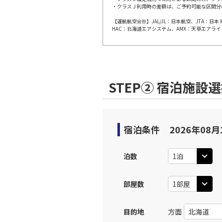
・クラスＪ利用時の差額は、ご予約可能な区間分
【運航航空会社】JAL/JL：日本航空、JTA：
東京(羽
JAL509
HAC：北海道エアシステム、AMX：天草エアライ
09:
上記航空便のクラスJを利
STEP② 宿泊施設
東京(羽
JAL511
10:
上記航空便のクラスJを利
宿泊条件
2026年08月
東京(羽
JAL513
泊数
11:
部屋数
上記航空便のクラスJを利
目的地
方面
東京(羽
JAL515