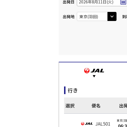
出発日
2026年8月11日(火)
出発地
到
行き
選択
便名
出
東京(羽
JAL501
06: