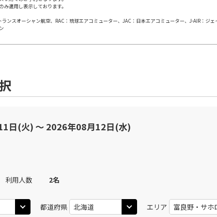
のみ適用し表示しております。
日本トランスオーシャン航空、RAC：琉球エアコミューター、JAC：日本エアコミューター、J-AIR：ジ
田)
札幌(千歳)
札幌(
×
-
JAL506
ン
45
11:20
11
×
-
用する
上記航空便のクラスJを
選択
田)
札幌(千歳)
札幌(
×
-
JAL508
15
11:55
11
○
用する
上記航空便のクラスJを
+
24,000
円
11日(火) 〜 2026年08月12日(水)
田)
札幌(千歳)
札幌(
○
JAL510
+
10,800
円
25
13:05
12
利用人数
2
名
×
-
用する
上記航空便のクラスJを
都道府県
エリア
田)
札幌(千歳)
札幌(
×
-
JAL512