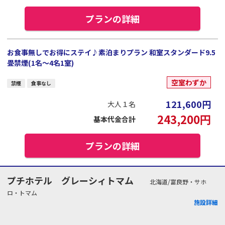
プランの詳細
お食事無しでお得にステイ♪素泊まりプラン 和室スタンダード9.5
畳禁煙(1名～4名1室)
空室わずか
禁煙
食事なし
121,600
円
大人１名
243,200
円
基本代金合計
プランの詳細
プチホテル グレーシィトマム
北海道/富良野・サホ
ロ・トマム
施設詳細