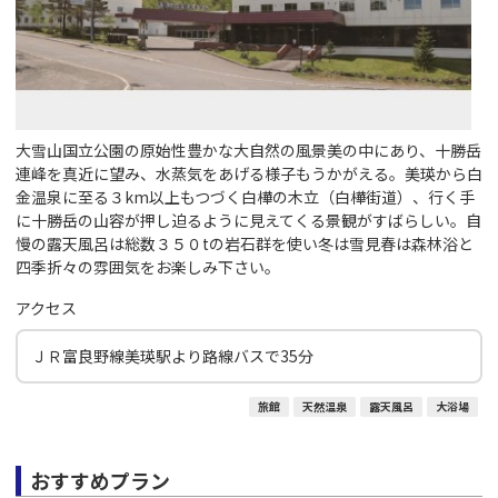
大雪山国立公園の原始性豊かな大自然の風景美の中にあり、十勝岳
連峰を真近に望み、水蒸気をあげる様子もうかがえる。美瑛から白
金温泉に至る３km以上もつづく白樺の木立（白樺街道）、行く手
に十勝岳の山容が押し迫るように見えてくる景観がすばらしい。自
慢の露天風呂は総数３５０tの岩石群を使い冬は雪見春は森林浴と
四季折々の雰囲気をお楽しみ下さい。
アクセス
ＪＲ富良野線美瑛駅より路線バスで35分
旅館
天然温泉
露天風呂
大浴場
おすすめプラン