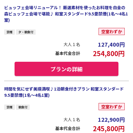
ビュッフェ会場リニューアル！ 厳選素材を使ったお料理を白金の
森ビュッフェ会場で堪能♪ 和室スタンダード9.5畳禁煙(1名～4名1
室)
空室わずか
禁煙
夕・朝食付
127,400
円
大人１名
254,800
円
基本代金合計
プランの詳細
時間を気にせず美瑛満喫♪1泊朝食付きプラン 和室スタンダード
9.5畳禁煙(1名～4名1室)
空室わずか
禁煙
朝食付
122,900
円
大人１名
245,800
円
基本代金合計