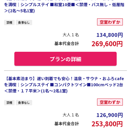
を満喫｜シンプルステイ ■和室10畳■＜禁煙・バス無し・低層階
＞(2名～5名1室)
空室わずか
禁煙
食事なし
134,800
円
大人１名
269,600
円
基本代金合計
プランの詳細
【基本素泊まり】遅い到着でも安心！温泉・サウナ・おふろcafe
を満喫｜シンプルステイ ■コンパクトツイン■100cmベッド2台
＜禁煙・１７平米＞(1名～2名1室)
空室わずか
禁煙
食事なし
126,900
円
大人１名
253,800
円
基本代金合計