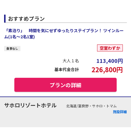
おすすめプラン
「素泊り」 時間を気にせずゆったりステイプラン！ ツインルー
ム(1名～2名1室)
空室わずか
食事なし
113,400
円
大人１名
226,800
円
基本代金合計
プランの詳細
サホロリゾートホテル
北海道/富良野・サホロ・トマム
施設詳細