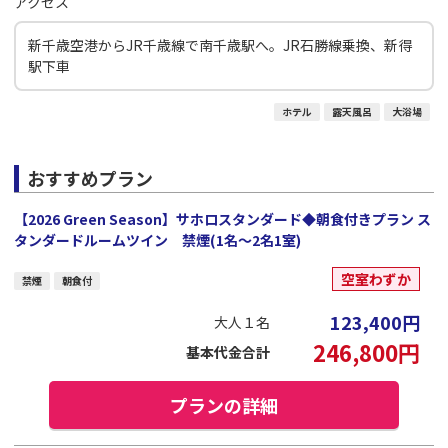
アクセス
新千歳空港からJR千歳線で南千歳駅へ。JR石勝線乗換、新得
駅下車
ホテル
露天風呂
大浴場
おすすめプラン
【2026 Green Season】サホロスタンダード◆朝食付きプラン ス
タンダードルームツイン 禁煙(1名～2名1室)
空室わずか
禁煙
朝食付
123,400
円
大人１名
246,800
円
基本代金合計
プランの詳細