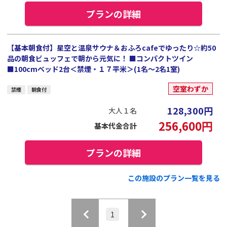
プランの詳細
【基本朝食付】星空と温泉サウナ＆おふろcafeでゆったり☆約50
品の朝食ビュッフェで朝から元気に！ ■コンパクトツイン
■100cmベッド2台＜禁煙・１７平米＞(1名～2名1室)
空室わずか
禁煙
朝食付
128,300
円
大人１名
256,600
円
基本代金合計
プランの詳細
この施設のプラン一覧を見る
1