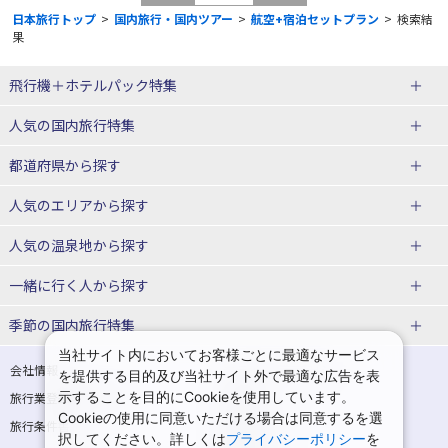
日本旅行トップ
>
国内旅行・国内ツアー
>
航空+宿泊セットプラン
>
検索結
果
飛行機＋ホテルパック特集
赤い風船ダイナミックパッケージ
ＪＡＬで行く飛行機+ホテルパック
人気の国内旅行特集
（飛行機+ホテルパック）
東京ディズニーリゾート®への旅
ユニバーサル・スタジオ・ジャパ
都道府県から探す
ＡＮＡで行く飛行機+ホテルパック
出張パック
ンへの旅
人気のエリアから探す
温泉旅行
日帰り旅行
北海道旅行・ツアー
人気の温泉地から探す
東北
函館旅行
札幌旅行
北海道
一緒に行く人から探す
青森旅行・ツアー
岩手旅行・ツアー
湯の川温泉(北海道)
定山渓温泉(北海道)
一人旅 国内版
家族・子連れ旅行 国内版
季節の国内旅行特集
宮城旅行・ツアー
秋田旅行・ツアー
仙台旅行
当社サイト内においてお客様ごとに最適なサービス
十勝川温泉(北海道)
阿寒湖温泉(北海道)
カップル・夫婦旅行 国内版
女子旅 国内版
桜・お花見特集
ゴールデンウィーク（GW）の国内
会社情報
プライバシーポリシー
を提供する目的及び当社サイト外で最適な広告を表
旅行
山形旅行・ツアー
福島旅行・ツアー
洞爺湖温泉(北海道)
川湯温泉(北海道)
示することを目的にCookieを使用しています。
卒業旅行・学生旅行 国内版
旅行業登録票・約款
規約集
Cookieの使用に同意いただける場合は同意するを選
夏休み・お盆の国内旅行
7月の国内旅行
関東
旅行条件書
商標について
那須旅行
日光旅行
層雲峡温泉(北海道)
知床温泉(北海道)
択してください。詳しくは
プライバシーポリシー
を