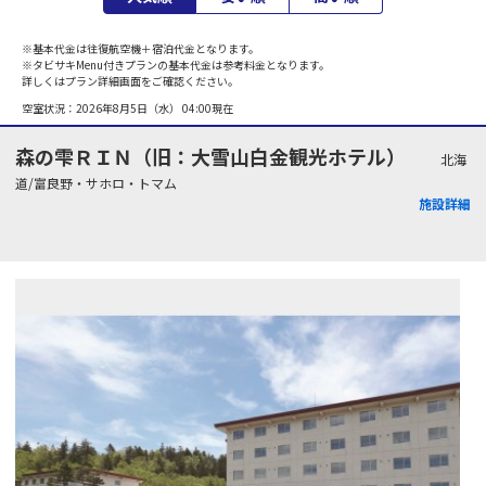
※基本代金は往復航空機＋宿泊代金となります。
※タビサキMenu付きプランの基本代金は参考料金となります。
詳しくはプラン詳細画面をご確認ください。
空室状況：
2026年8月5日（水） 04:00
現在
森の雫ＲＩＮ（旧：大雪山白金観光ホテル）
北海
道/富良野・サホロ・トマム
施設詳細