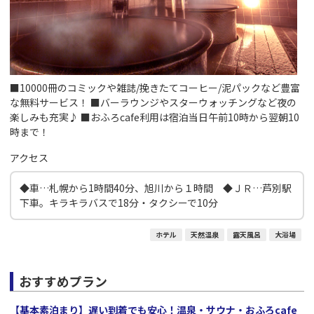
■10000冊のコミックや雑誌/挽きたてコーヒー/泥パックなど豊富
な無料サービス！ ■バーラウンジやスターウォッチングなど夜の
楽しみも充実♪ ■おふろcafe利用は宿泊当日午前10時から翌朝10
時まで！
アクセス
◆車…札幌から1時間40分、旭川から１時間 ◆ＪＲ…芦別駅
下車。キラキラバスで18分・タクシーで10分
ホテル
天然温泉
露天風呂
大浴場
おすすめプラン
【基本素泊まり】遅い到着でも安心！温泉・サウナ・おふろcafe