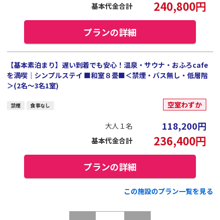
240,800
円
基本代金合計
プランの詳細
【基本素泊まり】遅い到着でも安心！温泉・サウナ・おふろcafe
を満喫｜シンプルステイ ■和室８畳■＜禁煙・バス無し・低層階
＞(2名～3名1室)
空室わずか
禁煙
食事なし
118,200
円
大人１名
236,400
円
基本代金合計
プランの詳細
この施設のプラン一覧を見る