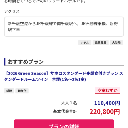
る時間をくつろぐためのリゾートホテルです。
アクセス
新千歳空港からJR千歳線で南千歳駅へ。JR石勝線乗換、新得
駅下車
ホテル
露天風呂
大浴場
おすすめプラン
【2026 Green Season】サホロスタンダード◆朝食付きプラン ス
タンダードルームツイン 禁煙(1名～2名1室)
空室わずか
禁煙
朝食付
110,400
円
大人１名
220,800
円
基本代金合計
プランの詳細