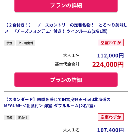
プランの詳細
【２食付き！】 ノースカントリーの定番名物！ とろ～り美味し
い 『チーズフォンデュ』付き！ ツインルーム(2名1室)
空室わずか
禁煙
夕・朝食付
112,000
円
大人１名
224,000
円
基本代金合計
プランの詳細
【スタンダード】四季を感じてIN富良野★~field北海道の
MEGUMI~＜朝食付＞ 洋室-ダブルルーム(2名1室)
空室わずか
禁煙
朝食付
107,400
円
大人１名