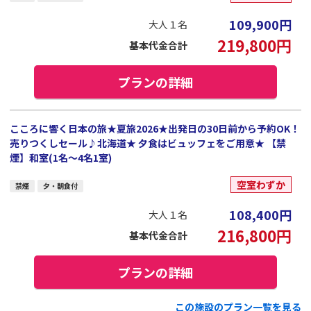
109,900
円
大人１名
219,800
円
基本代金合計
プランの詳細
こころに響く日本の旅★夏旅2026★出発日の30日前から予約OK！
売りつくしセール♪北海道★ 夕食はビュッフェをご用意★ 【禁
煙】和室(1名～4名1室)
空室わずか
禁煙
夕・朝食付
108,400
円
大人１名
216,800
円
基本代金合計
プランの詳細
この施設のプラン一覧を見る