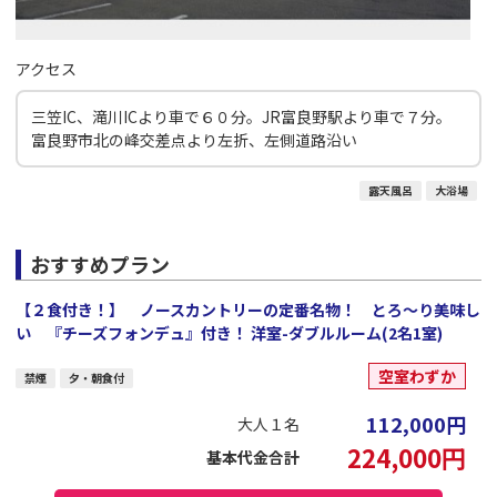
アクセス
三笠IC、滝川ICより車で６０分。JR富良野駅より車で７分。
富良野市北の峰交差点より左折、左側道路沿い
露天風呂
大浴場
おすすめプラン
【２食付き！】 ノースカントリーの定番名物！ とろ～り美味し
い 『チーズフォンデュ』付き！ 洋室-ダブルルーム(2名1室)
空室わずか
禁煙
夕・朝食付
112,000
円
大人１名
224,000
円
基本代金合計