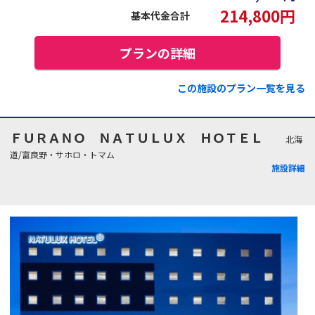
214,800
円
基本代金合計
プランの詳細
この施設のプラン一覧を見る
ＦＵＲＡＮＯ ＮＡＴＵＬＵＸ ＨＯＴＥＬ
北海
道/富良野・サホロ・トマム
施設詳細