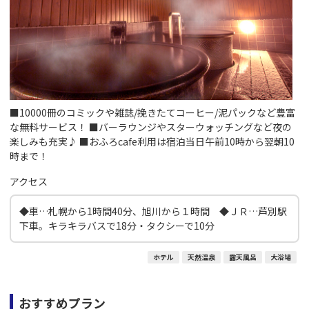
■10000冊のコミックや雑誌/挽きたてコーヒー/泥パックなど豊富
な無料サービス！ ■バーラウンジやスターウォッチングなど夜の
楽しみも充実♪ ■おふろcafe利用は宿泊当日午前10時から翌朝10
時まで！
アクセス
◆車…札幌から1時間40分、旭川から１時間 ◆ＪＲ…芦別駅
下車。キラキラバスで18分・タクシーで10分
ホテル
天然温泉
露天風呂
大浴場
おすすめプラン