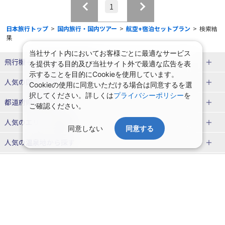
1
日本旅行トップ
>
国内旅行・国内ツアー
>
航空+宿泊セットプラン
>
検索結
果
当社サイト内においてお客様ごとに最適なサービス
飛行機＋ホテルパック特集
を提供する目的及び当社サイト外で最適な広告を表
示することを目的にCookieを使用しています。
赤い風船ダイナミックパッケージ
ＪＡＬで行く飛行機+ホテルパック
人気の国内旅行特集
Cookieの使用に同意いただける場合は同意するを選
（飛行機+ホテルパック）
択してください。詳しくは
プライバシーポリシー
を
東京ディズニーリゾート®への旅
ユニバーサル・スタジオ・ジャパ
都道府県から探す
ご確認ください。
ＡＮＡで行く飛行機+ホテルパック
出張パック
ンへの旅
人気のエリアから探す
同意しない
同意する
温泉旅行
日帰り旅行
北海道旅行・ツアー
人気の温泉地から探す
東北
函館旅行
札幌旅行
北海道
一緒に行く人から探す
青森旅行・ツアー
岩手旅行・ツアー
湯の川温泉(北海道)
定山渓温泉(北海道)
一人旅 国内版
家族・子連れ旅行 国内版
季節の国内旅行特集
宮城旅行・ツアー
秋田旅行・ツアー
仙台旅行
十勝川温泉(北海道)
阿寒湖温泉(北海道)
カップル・夫婦旅行 国内版
女子旅 国内版
桜・お花見特集
ゴールデンウィーク（GW）の国内
会社情報
プライバシーポリシー
旅行
山形旅行・ツアー
福島旅行・ツアー
洞爺湖温泉(北海道)
川湯温泉(北海道)
卒業旅行・学生旅行 国内版
旅行業登録票・約款
規約集