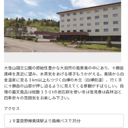
大雪山国立公園の原始性豊かな大自然の風景美の中にあり、十勝岳
連峰を真近に望み、水蒸気をあげる様子もうかがえる。美瑛から白
金温泉に至る３km以上もつづく白樺の木立（白樺街道）、行く手
に十勝岳の山容が押し迫るように見えてくる景観がすばらしい。自
慢の露天風呂は総数３５０tの岩石群を使い冬は雪見春は森林浴と
四季折々の雰囲気をお楽しみ下さい。
アクセス
ＪＲ富良野線美瑛駅より路線バスで35分