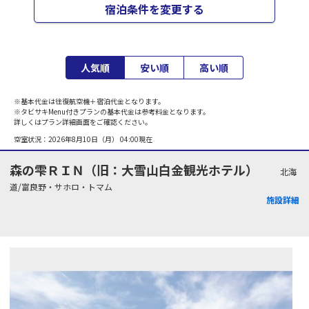
宿泊条件を変更する
人気順
安い順
高い順
※基本代金は往復航空機＋宿泊代金となります。
※タビサキMenu付きプランの基本代金は参考料金となります。
詳しくはプラン詳細画面をご確認ください。
空室状況：
2026年8月10日（月） 04:00
現在
森の雫ＲＩＮ（旧：大雪山白金観光ホテル）
北海
道/富良野・サホロ・トマム
施設詳細