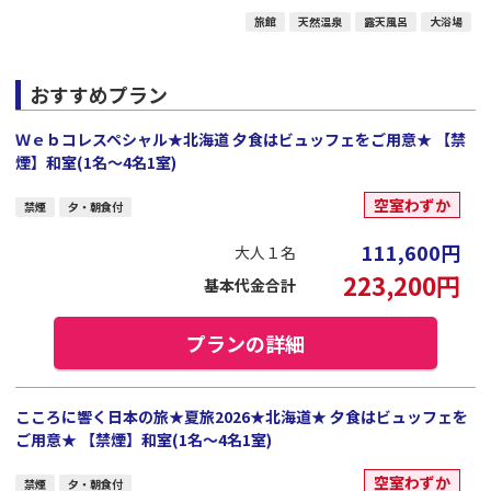
旅館
天然温泉
露天風呂
大浴場
おすすめプラン
Ｗｅｂコレスペシャル★北海道 夕食はビュッフェをご用意★ 【禁
煙】和室(1名～4名1室)
空室わずか
禁煙
夕・朝食付
111,600
円
大人１名
223,200
円
基本代金合計
プランの詳細
こころに響く日本の旅★夏旅2026★北海道★ 夕食はビュッフェを
ご用意★ 【禁煙】和室(1名～4名1室)
空室わずか
禁煙
夕・朝食付