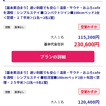
【基本素泊まり】遅い到着でも安心！温泉・サウナ・おふろcafe
を満喫｜シンプルステイ ■コンパクトツイン■100cmベッド2台
＜禁煙・１７平米＞(1名～2名1室)
空室わずか
禁煙
食事なし
115,300
円
大人１名
230,600
円
基本代金合計
プランの詳細
【基本素泊まり】遅い到着でも安心！温泉・サウナ・おふろcafe
を満喫｜シンプルステイ ■和洋室■100cmベッド2台＋布団＜禁
煙・２５平米＞(2名～5名1室)
空室わずか
禁煙
食事なし
120,400
円
大人１名