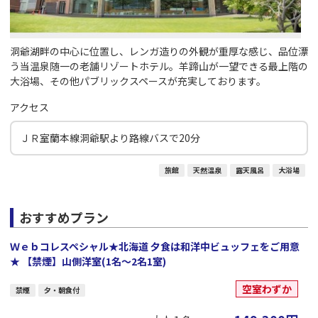
洞爺湖畔の中心に位置し、レンガ造りの外観が重厚な感じ、品位漂
う当温泉随一の老舗リゾートホテル。羊蹄山が一望できる最上階の
大浴場、その他パブリックスペースが充実しております。
アクセス
ＪＲ室蘭本線洞爺駅より路線バスで20分
旅館
天然温泉
露天風呂
大浴場
おすすめプラン
Ｗｅｂコレスペシャル★北海道 夕食は和洋中ビュッフェをご用意
★ 【禁煙】山側洋室(1名～2名1室)
空室わずか
禁煙
夕・朝食付