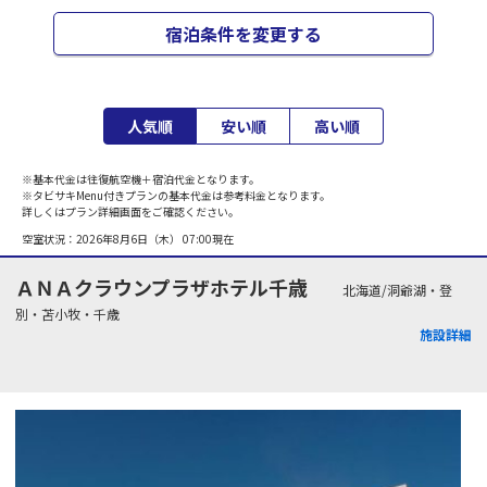
宿泊条件を変更する
人気順
安い順
高い順
※基本代金は往復航空機＋宿泊代金となります。
※タビサキMenu付きプランの基本代金は参考料金となります。
詳しくはプラン詳細画面をご確認ください。
空室状況：
2026年8月6日（木） 07:00
現在
ＡＮＡクラウンプラザホテル千歳
北海道/洞爺湖・登
別・苫小牧・千歳
施設詳細