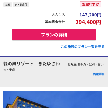
空室わずか
禁煙
夕・朝食付
147,200
円
大人１名
294,400
円
基本代金合計
プランの詳細
この施設のプラン一覧を見る
緑の風リゾート きたゆざわ
北海道/洞爺湖・登別・苫小
牧・千歳
施設詳細