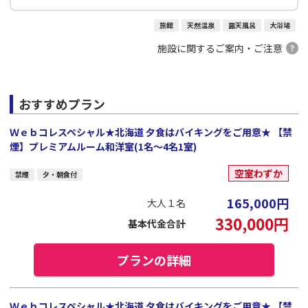
旅館
天然温泉
露天風呂
大浴場
施設に関するご案内・ご注意
おすすめプラン
Ｗｅｂコレスペシャル★北海道 夕食はバイキングをご用意★ 【禁
煙】プレミアムルーム和洋室(1名～4名1室)
空室わずか
禁煙
夕・朝食付
165,000
円
大人１名
330,000
円
基本代金合計
プランの詳細
Ｗｅｂコレスペシャル★北海道 夕食はバイキングをご用意★ 【禁