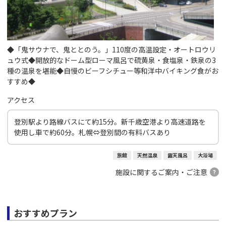
◆「鬼サウナで、鬼ととのう。」110度の高温設定・オートロウリ
ュウ式◆開放的なドーム型ローマ風呂で硫黄泉・食塩泉・鉄泉の3
種の温泉を堪能◆自慢のビーフシチュー等和洋中バイキング食がお
すすめ◆
アクセス
登別駅より路線バスにて約15分。新千歳空港より高速道路を
使用し車で約60分。札幌⇔登別間の有料バスあり
旅館
天然温泉
露天風呂
大浴場
施設に関するご案内・ご注意
おすすめプラン