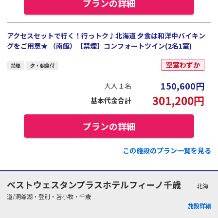
プランの詳細
アクセスセットで行く！行っトク♪北海道 夕食は和洋中バイキン
グをご用意★ （南館）【禁煙】コンフォートツイン(2名1室)
空室わずか
禁煙
夕・朝食付
150,600
円
大人１名
301,200
円
基本代金合計
プランの詳細
この施設のプラン一覧を見る
ベストウェスタンプラスホテルフィーノ千歳
北海
道/洞爺湖・登別・苫小牧・千歳
施設詳細