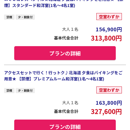
煙】スタンダード和洋室(1名～4名1室)
空室わずか
禁煙
夕・朝食付
156,900
円
大人１名
313,800
円
基本代金合計
プランの詳細
アクセスセットで行く！行っトク♪北海道 夕食はバイキングをご
用意★ 【禁煙】プレミアムルーム和洋室(1名～4名1室)
空室わずか
禁煙
夕・朝食付
163,800
円
大人１名
327,600
円
基本代金合計
プランの詳細