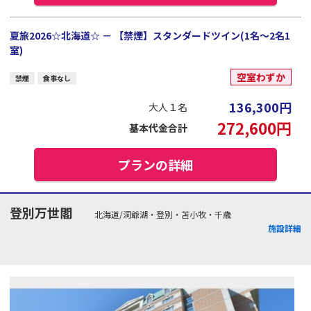
夏旅2026☆北海道☆ － 【禁煙】スタンダードツイン(1名～2名1
室)
空室わずか
禁煙
食事なし
136,300
円
大人１名
272,600
円
基本代金合計
プランの詳細
登別万世閣
北海道/洞爺湖・登別・苫小牧・千歳
施設詳細