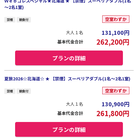
Ｗｅｂコレスペシャル★北海道 ★ 【禁煙】スーペリアダブル(1名
～2名1室)
空室わずか
禁煙
朝食付
131,100
円
大人１名
262,200
円
基本代金合計
プランの詳細
夏旅2026☆北海道☆ ★ 【禁煙】スーペリアダブル(1名～2名1室)
空室わずか
禁煙
朝食付
130,900
円
大人１名
261,800
円
基本代金合計
プランの詳細