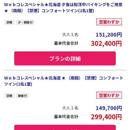
Ｗｅｂコレスペシャル★北海道 夕食は和洋中バイキングをご用意
★ （南館）【禁煙】コンフォートツイン(2名1室)
空室わずか
禁煙
夕・朝食付
151,200
円
大人１名
302,400
円
基本代金合計
プランの詳細
Ｗｅｂコレスペシャル★北海道 ★ （南館）【禁煙】コンフォート
ツイン(2名1室)
空室わずか
禁煙
朝食付
149,700
円
大人１名
299,400
円
基本代金合計