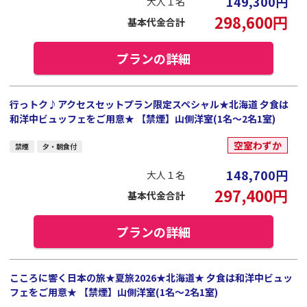
149,300
円
大人１名
298,600
円
基本代金合計
プランの詳細
行っトク♪アクセスセットプラン限定スペシャル★北海道 夕食は
和洋中ビュッフェをご用意★ 【禁煙】山側洋室(1名～2名1室)
空室わずか
禁煙
夕・朝食付
148,700
円
大人１名
297,400
円
基本代金合計
プランの詳細
こころに響く日本の旅★夏旅2026★北海道★ 夕食は和洋中ビュッ
フェをご用意★ 【禁煙】山側洋室(1名～2名1室)