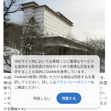
当社サイト内においてお客様ごとに最適なサービス
を提供する目的及び当社サイト外で最適な広告を表
示することを目的にCookieを使用しています。
Cookieの使用に同意いただける場合は同意するを選
大自然につつまれた北湯沢では、晴れた日には四季折々の山々を、
択してください。詳しくは
プライバシーポリシー
を
夜は星降る満天の夜空を楽しむことができます。明るく開放的な空
ご確認ください。
間で、みなさまをお迎えいたします。森の中の温泉ビーチ「ト・
コ・ナッツ」や トム・ソーヤの冒険をコンセプトに、ツリーやハ
ンモックなどの遊具を用いたワクワク感あふれる食堂「ア・ラ・ソ
同意しない
同意する
ーヤ」など、お子様連れのファミリーがたっぷりとお楽しみいただ
ける施設です。