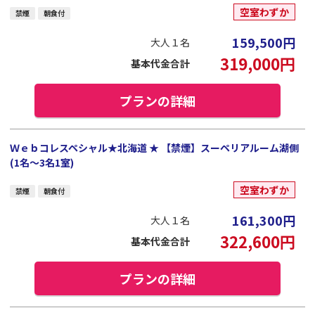
空室わずか
禁煙
朝食付
159,500
円
大人１名
319,000
円
基本代金合計
プランの詳細
Ｗｅｂコレスペシャル★北海道 ★ 【禁煙】スーペリアルーム湖側
(1名～3名1室)
空室わずか
禁煙
朝食付
161,300
円
大人１名
322,600
円
基本代金合計
プランの詳細