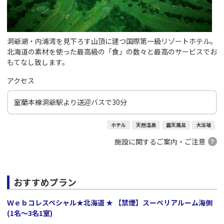
洞爺湖・内浦湾を見下ろす山頂に建つ国際第一級リゾートホテル。
北海道の素材を使った最高級の「食」の数々と最高のサービスでお
もてなし致します。
アクセス
室蘭本線洞爺駅より送迎バスで30分
ホテル
天然温泉
露天風呂
大浴場
施設に関するご案内・ご注意
おすすめプラン
Ｗｅｂコレスペシャル★北海道 ★ 【禁煙】スーペリアルーム海側
(1名～3名1室)