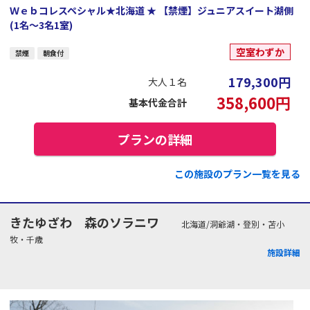
Ｗｅｂコレスペシャル★北海道 ★ 【禁煙】ジュニアスイート湖側
(1名～3名1室)
空室わずか
禁煙
朝食付
179,300
円
大人１名
358,600
円
基本代金合計
プランの詳細
この施設のプラン一覧を見る
きたゆざわ 森のソラニワ
北海道/洞爺湖・登別・苫小
牧・千歳
施設詳細