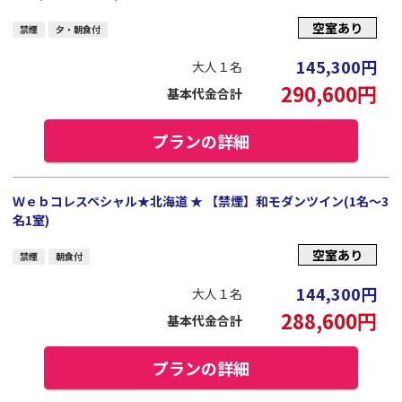
空室あり
禁煙
夕・朝食付
145,300
円
大人１名
290,600
円
基本代金合計
プランの詳細
Ｗｅｂコレスペシャル★北海道 ★ 【禁煙】和モダンツイン(1名～3
名1室)
空室あり
禁煙
朝食付
144,300
円
大人１名
288,600
円
基本代金合計
プランの詳細