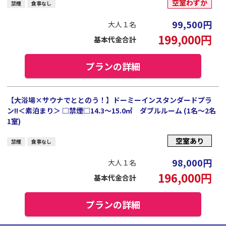
空室わずか
禁煙
食事なし
99,500
円
大人１名
199,000
円
基本代金合計
プランの詳細
【大浴場×サウナでととのう！】ドーミーインスタンダードプラ
ン!!＜素泊まり＞ □禁煙□14.3～15.0㎡ ダブルルーム (1名～2名
1室)
空室あり
禁煙
食事なし
98,000
円
大人１名
196,000
円
基本代金合計
プランの詳細