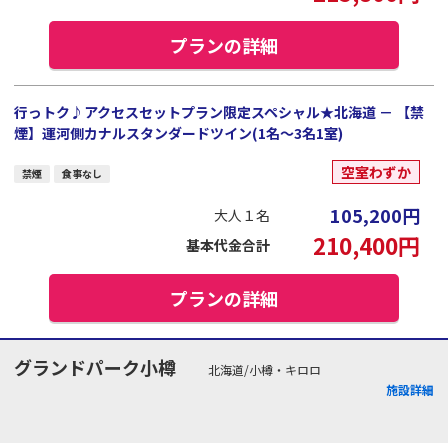
プランの詳細
行っトク♪アクセスセットプラン限定スペシャル★北海道 － 【禁
煙】運河側カナルスタンダードツイン(1名～3名1室)
空室わずか
禁煙
食事なし
105,200
円
大人１名
210,400
円
基本代金合計
プランの詳細
グランドパーク小樽
北海道/小樽・キロロ
施設詳細