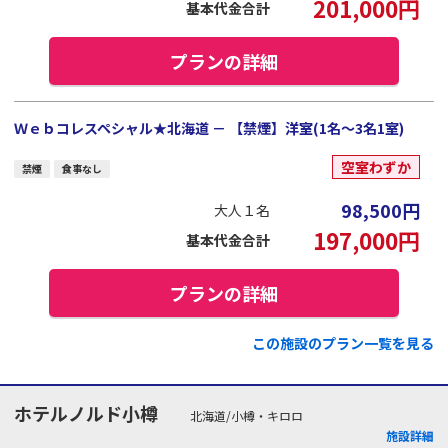
201,000
円
基本代金合計
プランの詳細
Ｗｅｂコレスペシャル★北海道 － 【禁煙】洋室(1名～3名1室)
空室わずか
禁煙
食事なし
98,500
円
大人１名
197,000
円
基本代金合計
プランの詳細
この施設のプラン一覧を見る
ホテルノルド小樽
北海道/小樽・キロロ
施設詳細