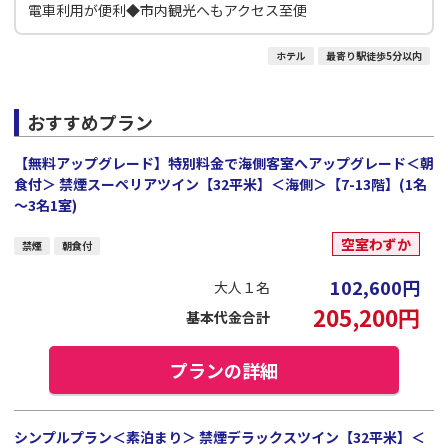
電車利用が便利◆市内観光へもアクセス至便
ホテル
最寄り駅徒歩5分以内
おすすめプラン
【無料アップグレード】特別料金で海側客室へアップグレード＜朝
食付＞ 禁煙スーペリアツイン【32平米】＜海側＞【7-13階】(1名
～3名1室)
空室わずか
禁煙
朝食付
102,600
円
大人１名
205,200
円
基本代金合計
プランの詳細
シンプルプラン＜素泊まり＞ 禁煙デラックスツイン【32平米】＜