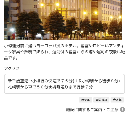
小樽運河前に建つヨーロッパ風のホテル。客室やロビーはアンティ
ーク家具や照明で飾られ、運河側の客室からの港や運河の夜景は絶
品です。
アクセス
新千歳空港→小樽行の快速で７５分(ＪＲ小樽駅から徒歩８分)
札幌駅から車で５０分★堺町通りまで徒歩７分
ホテル
露天風呂
大浴場
施設に関するご案内・ご注意