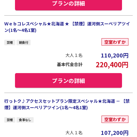
プランの詳細
Ｗｅｂコレスペシャル★北海道 ★ 【禁煙】運河側スーペリアツイ
ン(1名～4名1室)
空室わずか
禁煙
朝食付
110,200
円
大人１名
220,400
円
基本代金合計
プランの詳細
行っトク♪アクセスセットプラン限定スペシャル★北海道 － 【禁
煙】運河側スーペリアツイン(1名～4名1室)
空室わずか
禁煙
食事なし
107,200
円
大人１名