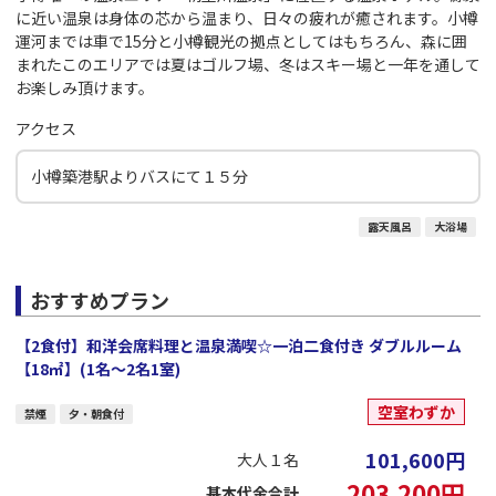
に近い温泉は身体の芯から温まり、日々の疲れが癒されます。小樽
運河までは車で15分と小樽観光の拠点としてはもちろん、森に囲
まれたこのエリアでは夏はゴルフ場、冬はスキー場と一年を通して
お楽しみ頂けます。
アクセス
小樽築港駅よりバスにて１５分
露天風呂
大浴場
おすすめプラン
【2食付】和洋会席料理と温泉満喫☆一泊二食付き ダブルルーム
【18㎡】(1名～2名1室)
空室わずか
禁煙
夕・朝食付
101,600
円
大人１名
203,200
円
基本代金合計