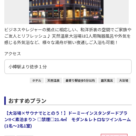
ビジネスやレジャーの拠点に相応しい、和洋折衷の空間でご家族や
ご友人とリフレッシュ♪ 天然温泉大浴場は1人用陶器風呂や外気を
感じる外気浴など、様々な湯舟が揃い夜通しご入浴も可能！
アクセス
小樽駅より徒歩１分
ホテル
天然温泉
最寄り駅徒歩5分以内
露天風呂
大浴場
おすすめプラン
【大浴場×サウナでととのう！】ドーミーインスタンダードプラ
ン!!＜素泊まり＞ □禁煙□21.4㎡ モダン＆レトロなツインルーム
(1名～2名1室)