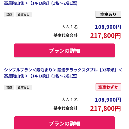
高層階山側＞【14-18階】(1名～2名1室)
空室あり
禁煙
食事なし
108,900
円
大人１名
217,800
円
基本代金合計
プランの詳細
シンプルプラン＜素泊まり＞ 禁煙デラックスダブル【32平米】＜
高層階山側＞【14-18階】(1名～2名1室)
空室わずか
禁煙
食事なし
108,900
円
大人１名
217,800
円
基本代金合計
プランの詳細