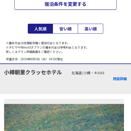
宿泊条件を変更する
人気順
安い順
高い順
※基本代金は往復航空機＋宿泊代金となります。
※タビサキMenu付きプランの基本代金は参考料金となります。
詳しくはプラン詳細画面をご確認ください。
空室状況：
2026年8月5日（水） 04:00
現在
小樽朝里クラッセホテル
北海道/小樽・キロロ
施設詳細