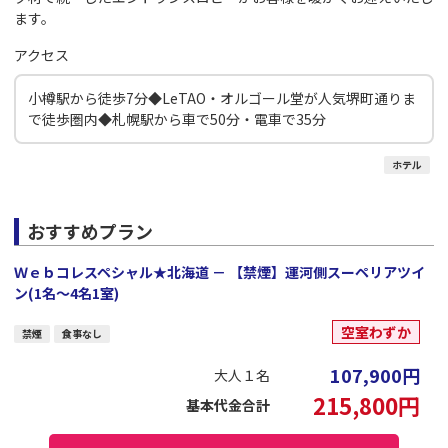
ます。
アクセス
小樽駅から徒歩7分◆LeTAO・オルゴール堂が人気堺町通りま
で徒歩圏内◆札幌駅から車で50分・電車で35分
ホテル
おすすめプラン
Ｗｅｂコレスペシャル★北海道 － 【禁煙】運河側スーペリアツイ
ン(1名～4名1室)
空室わずか
禁煙
食事なし
107,900
円
大人１名
215,800
円
基本代金合計