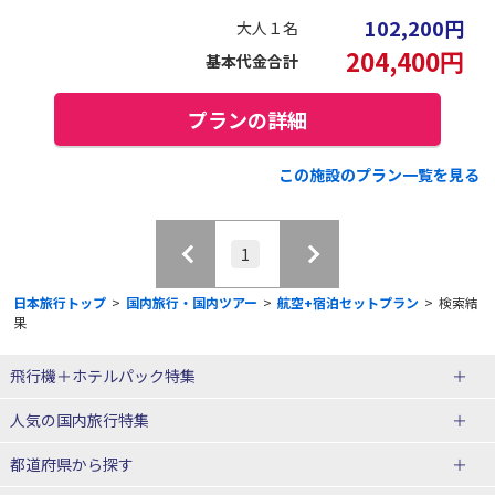
102,200
円
大人１名
204,400
円
基本代金合計
プランの詳細
この施設のプラン一覧を見る
1
日本旅行トップ
>
国内旅行・国内ツアー
>
航空+宿泊セットプラン
>
検索結
果
飛行機＋ホテルパック特集
赤い風船ダイナミックパッケージ
ＪＡＬで行く飛行機+ホテルパック
人気の国内旅行特集
（飛行機+ホテルパック）
東京ディズニーリゾート®への旅
ユニバーサル・スタジオ・ジャパ
都道府県から探す
ＡＮＡで行く飛行機+ホテルパック
出張パック
ンへの旅