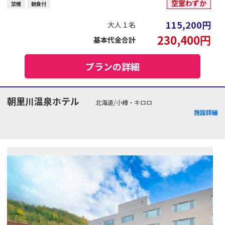
空室わずか
禁煙
朝食付
115,200
円
大人１名
230,400
円
基本代金合計
プランの詳細
朝里川温泉ホテル
北海道/小樽・キロロ
施設詳細