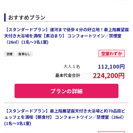
おすすめプラン
【スタンダードプラン】運河まで徒歩４分の好立地！最上階展望露
天付き大浴場を満喫【素泊まり】 コンフォートツイン／禁煙室
（26㎡）(1名～3名1室)
空室わずか
禁煙
食事なし
112,100
円
大人１名
224,200
円
基本代金合計
プランの詳細
【スタンダードプラン】最上階展望露天付き大浴場と約70品目ビ
ュッフェを満喫【朝食付】 コンフォートツイン／禁煙室（26㎡）
(1名～3名1室)