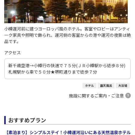
小樽運河前に建つヨーロッパ風のホテル。客室やロビーはアンティ
ーク家具や照明で飾られ、運河側の客室からの港や運河の夜景は絶
品です。
アクセス
新千歳空港→小樽行の快速で７５分(ＪＲ小樽駅から徒歩８分)
札幌駅から車で５０分★堺町通りまで徒歩７分
ホテル
露天風呂
大浴場
施設に関するご案内・ご注意
おすすめプラン
【素泊まり】シンプルステイ！小樽運河沿いにある天然温泉ホテル