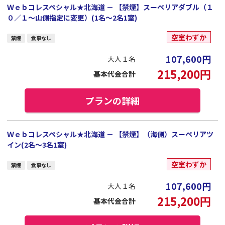
Ｗｅｂコレスペシャル★北海道 － 【禁煙】スーペリアダブル（１
０／１～山側指定に変更）(1名～2名1室)
空室わずか
禁煙
食事なし
107,600
円
大人１名
215,200
円
基本代金合計
プランの詳細
Ｗｅｂコレスペシャル★北海道 － 【禁煙】（海側）スーペリアツ
イン(2名～3名1室)
空室わずか
禁煙
食事なし
107,600
円
大人１名
215,200
円
基本代金合計