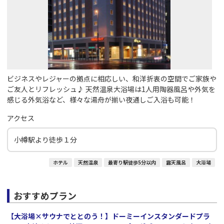
ビジネスやレジャーの拠点に相応しい、和洋折衷の空間でご家族や
ご友人とリフレッシュ♪ 天然温泉大浴場は1人用陶器風呂や外気を
感じる外気浴など、様々な湯舟が揃い夜通しご入浴も可能！
アクセス
小樽駅より徒歩１分
ホテル
天然温泉
最寄り駅徒歩5分以内
露天風呂
大浴場
おすすめプラン
【大浴場×サウナでととのう！】ドーミーインスタンダードプラ