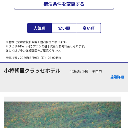
宿泊条件を変更する
人気順
安い順
高い順
※基本代金は往復航空機＋宿泊代金となります。
※タビサキMenu付きプランの基本代金は参考料金となります。
詳しくはプラン詳細画面をご確認ください。
空室状況：
2026年8月9日（日） 04:00
現在
小樽朝里クラッセホテル
北海道/小樽・キロロ
施設詳細