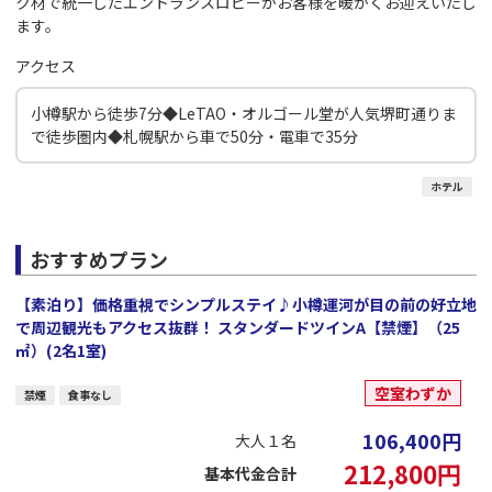
ク材で統一したエントランスロビーがお客様を暖かくお迎えいたし
ます。
アクセス
小樽駅から徒歩7分◆LeTAO・オルゴール堂が人気堺町通りま
で徒歩圏内◆札幌駅から車で50分・電車で35分
ホテル
おすすめプラン
【素泊り】価格重視でシンプルステイ♪小樽運河が目の前の好立地
で周辺観光もアクセス抜群！ スタンダードツインA【禁煙】（25
㎡）(2名1室)
空室わずか
禁煙
食事なし
106,400
円
大人１名
212,800
円
基本代金合計