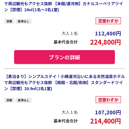
で周辺観光もアクセス抜群 【本館/運河側】カナルスーペリアツイ
ン【禁煙】24㎡(1名～3名1室)
空室わずか
禁煙
食事なし
112,400
円
大人１名
224,800
円
基本代金合計
プランの詳細
【素泊まり】シンプルステイ！小樽運河沿いにある天然温泉ホテル
で周辺観光もアクセス抜群 【南館・北館/街側】スタンダードツイ
ン【禁煙】20.9㎡(2名1室)
空室わずか
禁煙
食事なし
107,200
円
大人１名
214,400
円
基本代金合計