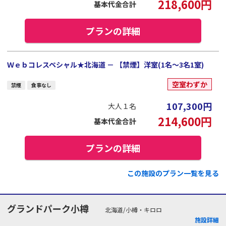
218,600
円
基本代金合計
プランの詳細
Ｗｅｂコレスペシャル★北海道 － 【禁煙】洋室(1名～3名1室)
空室わずか
禁煙
食事なし
107,300
円
大人１名
214,600
円
基本代金合計
プランの詳細
この施設のプラン一覧を見る
グランドパーク小樽
北海道/小樽・キロロ
施設詳細