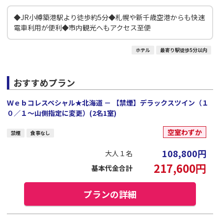
◆JR小樽築港駅より徒歩約5分◆札幌や新千歳空港からも快速
電車利用が便利◆市内観光へもアクセス至便
ホテル
最寄り駅徒歩5分以内
おすすめプラン
Ｗｅｂコレスペシャル★北海道 － 【禁煙】デラックスツイン（１
０／１～山側指定に変更）(2名1室)
空室わずか
禁煙
食事なし
108,800
円
大人１名
217,600
円
基本代金合計
プランの詳細