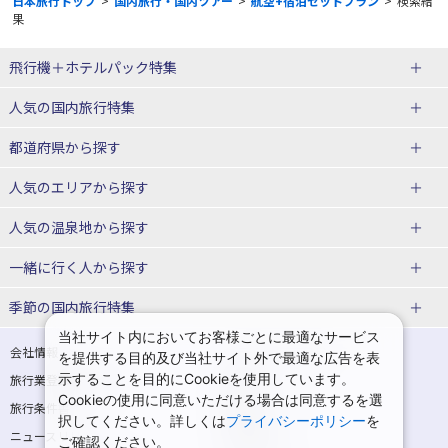
日本旅行トップ
>
国内旅行・国内ツアー
>
航空+宿泊セットプラン
>
検索結
果
飛行機＋ホテルパック特集
赤い風船ダイナミックパッケージ
ＪＡＬで行く飛行機+ホテルパック
人気の国内旅行特集
（飛行機+ホテルパック）
東京ディズニーリゾート®への旅
ユニバーサル・スタジオ・ジャパ
都道府県から探す
ＡＮＡで行く飛行機+ホテルパック
出張パック
ンへの旅
人気のエリアから探す
温泉旅行
日帰り旅行
北海道旅行・ツアー
人気の温泉地から探す
東北
函館旅行
札幌旅行
北海道
一緒に行く人から探す
青森旅行・ツアー
岩手旅行・ツアー
湯の川温泉(北海道)
定山渓温泉(北海道)
一人旅 国内版
家族・子連れ旅行 国内版
季節の国内旅行特集
宮城旅行・ツアー
秋田旅行・ツアー
仙台旅行
当社サイト内においてお客様ごとに最適なサービス
十勝川温泉(北海道)
阿寒湖温泉(北海道)
カップル・夫婦旅行 国内版
女子旅 国内版
桜・お花見特集
ゴールデンウィーク（GW）の国内
会社情報
プライバシーポリシー
を提供する目的及び当社サイト外で最適な広告を表
旅行
山形旅行・ツアー
福島旅行・ツアー
洞爺湖温泉(北海道)
川湯温泉(北海道)
示することを目的にCookieを使用しています。
卒業旅行・学生旅行 国内版
旅行業登録票・約款
規約集
Cookieの使用に同意いただける場合は同意するを選
夏休み・お盆の国内旅行
7月の国内旅行
関東
旅行条件書
商標について
那須旅行
日光旅行
層雲峡温泉(北海道)
知床温泉(北海道)
択してください。詳しくは
プライバシーポリシー
を
ニュースリリース
採用情報
8月の国内旅行
9月の国内旅行
ご確認ください。
東京旅行・ツアー
神奈川旅行・ツアー
小笠原旅行
大島旅行