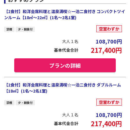
【2食付】和洋会席料理と温泉満喫☆一泊二食付き コンパクトツイ
ンルーム【18㎡～22㎡】(1名～2名1室)
空室わずか
禁煙
夕・朝食付
108,700
円
大人１名
217,400
円
基本代金合計
プランの詳細
【2食付】和洋会席料理と温泉満喫☆一泊二食付き ダブルルーム
【18㎡】(1名～2名1室)
空室わずか
禁煙
夕・朝食付
108,700
円
大人１名
217,400
円
基本代金合計