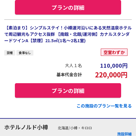
プランの詳細
【素泊まり】シンプルステイ！小樽運河沿いにある天然温泉ホテル
で周辺観光もアクセス抜群 【南館・北館/運河側】カナルスタンダ
ードツインA【禁煙】21.5㎡(1名～2名1室)
空室わずか
禁煙
食事なし
110,000
円
大人１名
220,000
円
基本代金合計
プランの詳細
この施設のプラン一覧を見る
ホテルノルド小樽
北海道/小樽・キロロ
施設詳細