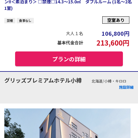
ン!!＜素泊まり＞ □禁煙□14.3～15.0㎡ ダブルルーム (1名～2名
1室)
空室あり
禁煙
食事なし
106,800
円
大人１名
213,600
円
基本代金合計
プランの詳細
グリッズプレミアムホテル小樽
北海道/小樽・キロロ
施設詳細