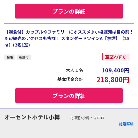
プランの詳細
【朝食付】カップルやファミリーにオススメ♪小樽運河は目の前！
周辺観光のアクセスも抜群！ スタンダードツインA【禁煙】（25
㎡）(2名1室)
空室わずか
禁煙
朝食付
109,400
円
大人１名
218,800
円
基本代金合計
プランの詳細
オーセントホテル小樽
北海道/小樽・キロロ
施設詳細