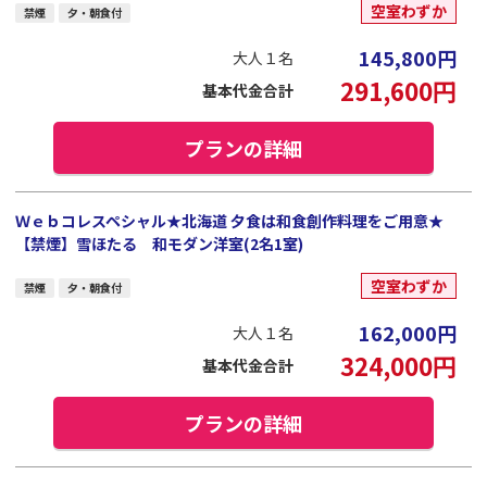
空室わずか
禁煙
夕・朝食付
145,800
円
大人１名
291,600
円
基本代金合計
プランの詳細
Ｗｅｂコレスペシャル★北海道 夕食は和食創作料理をご用意★
【禁煙】雪ほたる 和モダン洋室(2名1室)
空室わずか
禁煙
夕・朝食付
162,000
円
大人１名
324,000
円
基本代金合計
プランの詳細