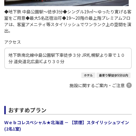
◆地下鉄 中島公園駅～徒歩3分◆シングル19㎡～ゆったり寛げる客
室をご用意◆最大5名迄宿泊可◆19～20階の最上階プレミアムフロ
アは、客室アメニティ等スタイリッシュでワンランク上の空間を演
出。
アクセス
地下鉄南北線中島公園駅下車徒歩３分 JR札幌駅より車で１０
分 道央道北広島ICより３０分
ホテル
最寄り駅徒歩5分以内
施設に関するご案内・ご注意
おすすめプラン
Ｗｅｂコレスペシャル★北海道 － 【禁煙】スタイリッシュツイン
(2名1室)