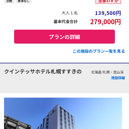
空室わずか
禁煙
食事なし
139,500
円
大人１名
279,000
円
基本代金合計
プランの詳細
この施設のプラン一覧を見る
クインテッサホテル札幌すすきの
北海道/札幌・定山渓
施設詳細