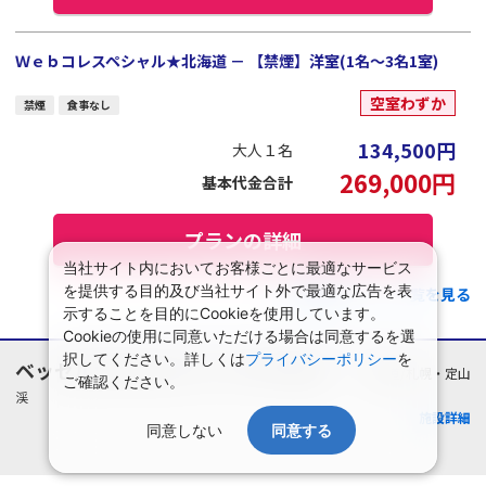
Ｗｅｂコレスペシャル★北海道 － 【禁煙】洋室(1名～3名1室)
空室わずか
禁煙
食事なし
134,500
円
大人１名
269,000
円
基本代金合計
プランの詳細
当社サイト内においてお客様ごとに最適なサービス
を提供する目的及び当社サイト外で最適な広告を表
この施設のプラン一覧を見る
示することを目的にCookieを使用しています。
Cookieの使用に同意いただける場合は同意するを選
択してください。詳しくは
プライバシーポリシー
を
ベッセルホテルカンパーナすすきの
北海道/札幌・定山
ご確認ください。
渓
施設詳細
同意しない
同意する