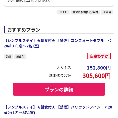
ホテル
最寄り駅徒歩5分以内
大浴場
おすすめプラン
【シンプルステイ】★朝食付★ 【禁煙】コンフォートダブル ＜
20㎡＞(1名～2名1室)
空室わずか
禁煙
朝食付
152,800
円
大人１名
305,600
円
基本代金合計
プランの詳細
【シンプルステイ】★朝食付★ 【禁煙】ハリウッドツイン ＜20
㎡＞(1名～2名1室)