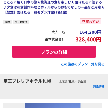
こころに響く日本の旅★北海道の食を楽しむ★ 雪ほたるに泊まる
♪夕食は和食創作料理とホテルからのおもてなしの一品をご用意★
【禁煙】雪ほたる 和モダン洋室(2名1室)
空室わずか
禁煙
夕・朝食付
164,200
円
大人１名
328,400
円
基本代金合計
プランの詳細
この施設のプラン一覧を見る
京王プレリアホテル札幌
北海道/札幌・定山渓
施設詳細