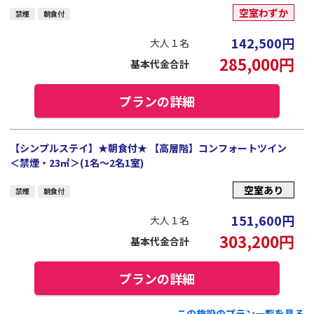
空室わずか
禁煙
朝食付
142,500
円
大人１名
285,000
円
基本代金合計
プランの詳細
【シンプルステイ】★朝食付★ 【高層階】コンフォートツイン
＜禁煙・23㎡＞(1名～2名1室)
空室あり
禁煙
朝食付
151,600
円
大人１名
303,200
円
基本代金合計
プランの詳細
この施設のプラン一覧を見る