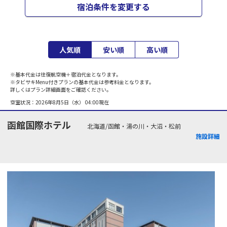
宿泊条件を変更する
人気順
安い順
高い順
※基本代金は往復航空機＋宿泊代金となります。
※タビサキMenu付きプランの基本代金は参考料金となります。
詳しくはプラン詳細画面をご確認ください。
空室状況：
2026年8月5日（水） 04:00
現在
函館国際ホテル
北海道/函館・湯の川・大沼・松前
施設詳細