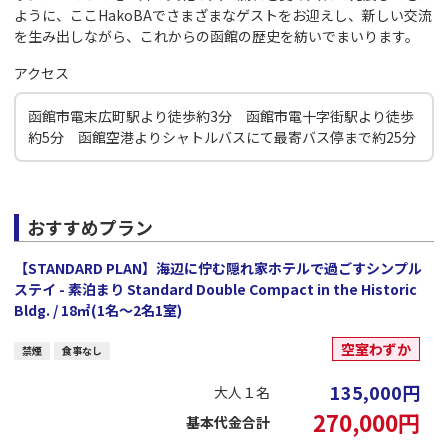
ように、ここHakoBAでさまざまなゲストをお迎えし、新しい交流
を生み出しながら、これからの函館の歴史を紡いでまいります。
アクセス
函館市電末広町駅より徒歩約3分 函館市電十字街駅より徒歩
約5分 函館空港よりシャトルバスにて最寄バス停まで約25分
おすすめプラン
【STANDARD PLAN】海辺に佇む隠れ家ホテルで過ごすシンプル
ステイ - 素泊まり Standard Double Compact in the Historic
Bldg. / 18㎡(1名～2名1室)
空室わずか
禁煙
食事なし
135,000
円
大人１名
270,000
円
基本代金合計