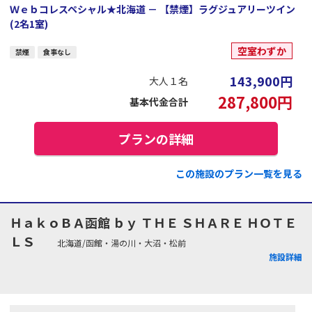
Ｗｅｂコレスペシャル★北海道 － 【禁煙】ラグジュアリーツイン
(2名1室)
空室わずか
禁煙
食事なし
143,900
円
大人１名
287,800
円
基本代金合計
プランの詳細
この施設のプラン一覧を見る
ＨａｋｏＢＡ函館 ｂｙ ＴＨＥ ＳＨＡＲＥ ＨＯＴＥ
ＬＳ
北海道/函館・湯の川・大沼・松前
施設詳細