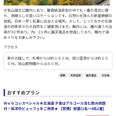
大雪山国立公園内にあり、層雲峡温泉街の中でも一番の高台に建
ち、見晴らしの良いロケーションです。石狩川を挟んだ断崖絶壁の
岩肌。日本一早く紅葉に出会える場所。そして、とっておきの北海
道の四季折々の大自然をご堪能頂けます。館内には、趣の違う大浴
場が3ヶ所あり。内、2ヶ所に露天風呂を併設しており、館内で湯
めぐりをお楽しみ下さい。
アクセス
車のお越しで、札幌からは約１８０分。旭川空港からは約１０
０分。旭山動物園からは８０分。
旅館
天然温泉
露天風呂
大浴場
おすすめプラン
Ｗｅｂコレスペシャル★北海道 夕食はアルコール含む飲み放題
付！和洋中ビュッフェをご用意★ 【禁煙】和室(1名～4名1室)