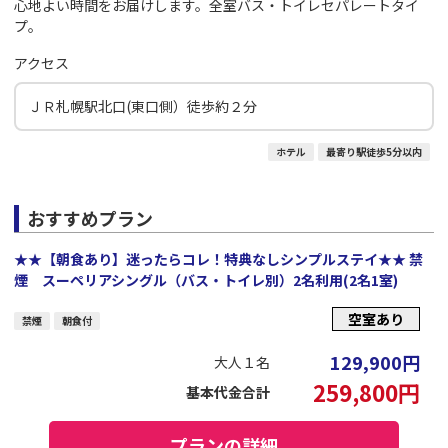
心地よい時間をお届けします。全室バス・トイレセパレートタイ
プ。
アクセス
ＪＲ札幌駅北口(東口側）徒歩約２分
ホテル
最寄り駅徒歩5分以内
おすすめプラン
★★【朝食あり】迷ったらコレ！特典なしシンプルステイ★★ 禁
煙 スーペリアシングル（バス・トイレ別）2名利用(2名1室)
空室あり
禁煙
朝食付
129,900
円
大人１名
259,800
円
基本代金合計
プランの詳細