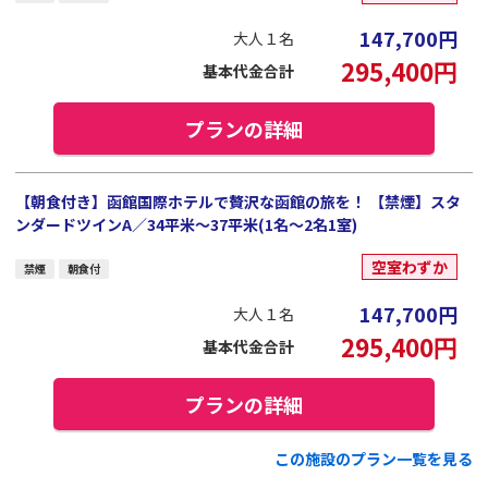
147,700
円
大人１名
295,400
円
基本代金合計
プランの詳細
【朝食付き】函館国際ホテルで贅沢な函館の旅を！ 【禁煙】スタ
ンダードツインA／34平米～37平米(1名～2名1室)
空室わずか
禁煙
朝食付
147,700
円
大人１名
295,400
円
基本代金合計
プランの詳細
この施設のプラン一覧を見る