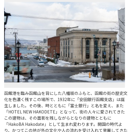
函館港を臨み函館山を背にした八幡坂のふもと、函館の街の歴史文
化を色濃く残すこの場所で、1932年に「安田銀行函館支店」は誕
生しました。その後、時とともに「富士銀行」と名を変え、また
「HOTEL NEW HAKODETE」となって、街の人々に愛されてきた
この建物は、その面影を残しながらとなりの建物とともに
「HakoBA Hakodate」として生まれ変わります。開国の時代よ
り、かつてこの地が外の文化や人の流れを受け入れて発展してきた