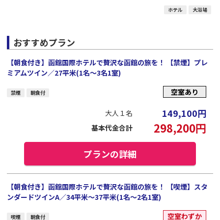
ホテル
大浴場
おすすめプラン
【朝食付き】函館国際ホテルで贅沢な函館の旅を！ 【禁煙】プレ
ミアムツイン／27平米(1名～3名1室)
空室あり
禁煙
朝食付
149,100
円
大人１名
298,200
円
基本代金合計
プランの詳細
【朝食付き】函館国際ホテルで贅沢な函館の旅を！ 【喫煙】スタ
ンダードツインA／34平米～37平米(1名～2名1室)
空室わずか
喫煙
朝食付