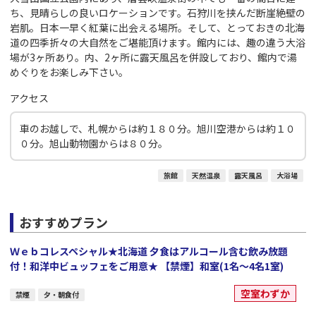
ち、見晴らしの良いロケーションです。石狩川を挟んだ断崖絶壁の
岩肌。日本一早く紅葉に出会える場所。そして、とっておきの北海
道の四季折々の大自然をご堪能頂けます。館内には、趣の違う大浴
場が3ヶ所あり。内、2ヶ所に露天風呂を併設しており、館内で湯
めぐりをお楽しみ下さい。
アクセス
車のお越しで、札幌からは約１８０分。旭川空港からは約１０
０分。旭山動物園からは８０分。
旅館
天然温泉
露天風呂
大浴場
おすすめプラン
Ｗｅｂコレスペシャル★北海道 夕食はアルコール含む飲み放題
付！和洋中ビュッフェをご用意★ 【禁煙】和室(1名～4名1室)
空室わずか
禁煙
夕・朝食付