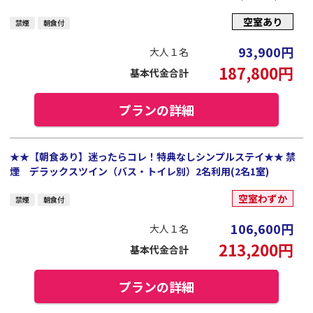
空室あり
禁煙
朝食付
93,900
円
大人１名
187,800
円
基本代金合計
プランの詳細
★★【朝食あり】迷ったらコレ！特典なしシンプルステイ★★ 禁
煙 デラックスツイン（バス・トイレ別）2名利用(2名1室)
空室わずか
禁煙
朝食付
106,600
円
大人１名
213,200
円
基本代金合計
プランの詳細