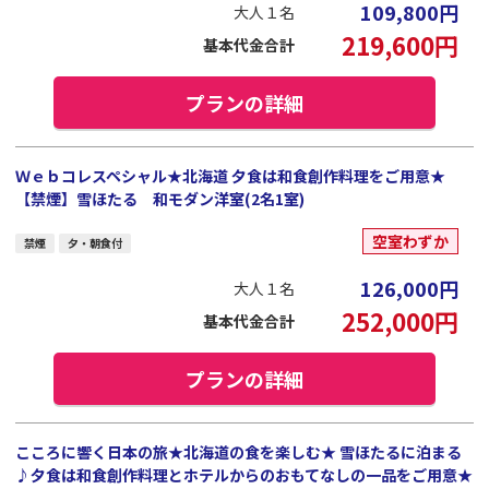
109,800
円
大人１名
219,600
円
基本代金合計
プランの詳細
Ｗｅｂコレスペシャル★北海道 夕食は和食創作料理をご用意★
【禁煙】雪ほたる 和モダン洋室(2名1室)
空室わずか
禁煙
夕・朝食付
126,000
円
大人１名
252,000
円
基本代金合計
プランの詳細
こころに響く日本の旅★北海道の食を楽しむ★ 雪ほたるに泊まる
♪夕食は和食創作料理とホテルからのおもてなしの一品をご用意★