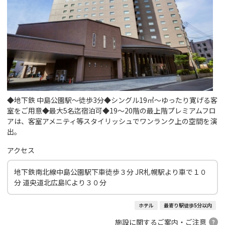
◆地下鉄 中島公園駅～徒歩3分◆シングル19㎡～ゆったり寛げる客
室をご用意◆最大5名迄宿泊可◆19～20階の最上階プレミアムフロ
アは、客室アメニティ等スタイリッシュでワンランク上の空間を演
出。
アクセス
地下鉄南北線中島公園駅下車徒歩３分 JR札幌駅より車で１０
分 道央道北広島ICより３０分
ホテル
最寄り駅徒歩5分以内
施設に関するご案内・ご注意