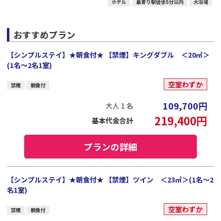
ホテル
最寄り駅徒歩5分以内
大浴場
おすすめプラン
【シンプルステイ】★朝食付★ 【禁煙】キングダブル ＜20㎡＞
(1名～2名1室)
空室わずか
禁煙
朝食付
109,700
円
大人１名
219,400
円
基本代金合計
プランの詳細
【シンプルステイ】★朝食付★ 【禁煙】ツイン ＜23㎡＞(1名～2
名1室)
空室わずか
禁煙
朝食付