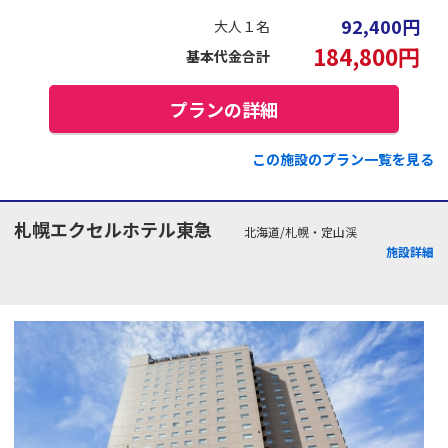
92,400
円
大人１名
184,800
円
基本代金合計
プランの詳細
この施設のプラン一覧を見る
札幌エクセルホテル東急
北海道/札幌・定山渓
施設詳細