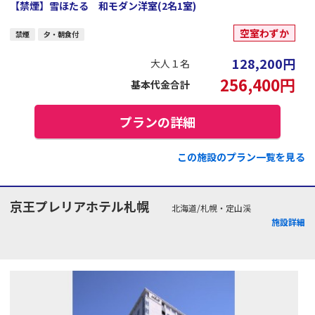
【禁煙】雪ほたる 和モダン洋室(2名1室)
空室わずか
禁煙
夕・朝食付
128,200
円
大人１名
256,400
円
基本代金合計
プランの詳細
この施設のプラン一覧を見る
京王プレリアホテル札幌
北海道/札幌・定山渓
施設詳細