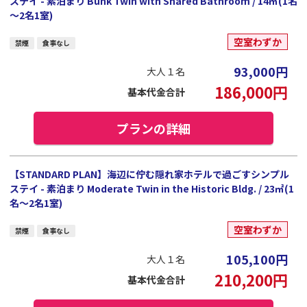
ステイ - 素泊まり Bunk Twin with Shared Bathroom / 14㎡(1名
～2名1室)
空室わずか
禁煙
食事なし
93,000
円
大人１名
186,000
円
基本代金合計
プランの詳細
【STANDARD PLAN】海辺に佇む隠れ家ホテルで過ごすシンプル
ステイ - 素泊まり Moderate Twin in the Historic Bldg. / 23㎡(1
名～2名1室)
空室わずか
禁煙
食事なし
105,100
円
大人１名
210,200
円
基本代金合計