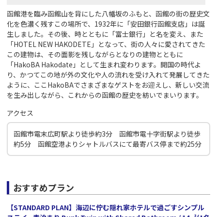
函館港を臨み函館山を背にした八幡坂のふもと、函館の街の歴史文
化を色濃く残すこの場所で、1932年に「安田銀行函館支店」は誕
生しました。その後、時とともに「富士銀行」と名を変え、また
「HOTEL NEW HAKODETE」となって、街の人々に愛されてきた
この建物は、その面影を残しながらとなりの建物とともに
「HakoBA Hakodate」として生まれ変わります。開国の時代よ
り、かつてこの地が外の文化や人の流れを受け入れて発展してきた
ように、ここHakoBAでさまざまなゲストをお迎えし、新しい交流
を生み出しながら、これからの函館の歴史を紡いでまいります。
アクセス
函館市電末広町駅より徒歩約3分 函館市電十字街駅より徒歩
約5分 函館空港よりシャトルバスにて最寄バス停まで約25分
おすすめプラン
【STANDARD PLAN】海辺に佇む隠れ家ホテルで過ごすシンプル