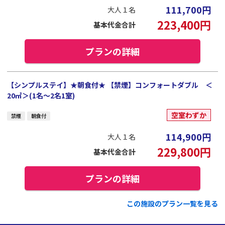
111,700
円
大人１名
223,400
円
基本代金合計
プランの詳細
【シンプルステイ】★朝食付★ 【禁煙】コンフォートダブル ＜
20㎡＞(1名～2名1室)
空室わずか
禁煙
朝食付
114,900
円
大人１名
229,800
円
基本代金合計
プランの詳細
この施設のプラン一覧を見る