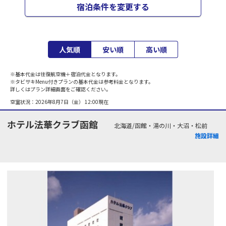
宿泊条件を変更する
人気順
安い順
高い順
※基本代金は往復航空機＋宿泊代金となります。
※タビサキMenu付きプランの基本代金は参考料金となります。
詳しくはプラン詳細画面をご確認ください。
空室状況：
2026年8月7日（金） 12:00
現在
ホテル法華クラブ函館
北海道/函館・湯の川・大沼・松前
施設詳細