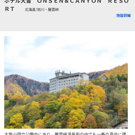
ホテル大雪 ＯＮＳＥＮ＆ＣＡＮＹＯＮ ＲＥＳＯ
ＲＴ
北海道/旭川・層雲峡
施設詳細
大雪山国立公園内にあり、層雲峡温泉街の中でも一番の高台に建