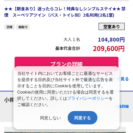
★★【朝食あり】迷ったらコレ！特典なしシンプルステイ★★ 禁
煙 スーペリアツイン（バス・トイレ別）2名利用(2名1室)
空室あり
禁煙
朝食付
104,800
円
大人１名
209,600
円
基本代金合計
プランの詳細
当社サイト内においてお客様ごとに最適なサービス
この施設のプラン一覧を見る
を提供する目的及び当社サイト外で最適な広告を表
示することを目的にCookieを使用しています。
Cookieの使用に同意いただける場合は同意するを選
小樽朝里クラッセホテル
択してください。詳しくは
プライバシーポリシー
を
北海道/小樽・キロロ
ご確認ください。
施設詳細
同意しない
同意する