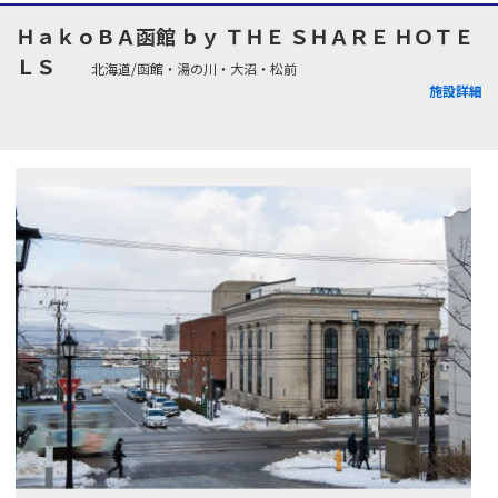
ＨａｋｏＢＡ函館 ｂｙ ＴＨＥ ＳＨＡＲＥ ＨＯＴＥ
ＬＳ
北海道/函館・湯の川・大沼・松前
施設詳細