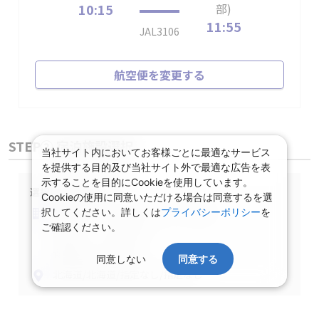
10:15
部)
11:55
JAL3106
航空便を変更する
STEP② 宿泊施設選択
当社サイト内においてお客様ごとに最適なサービス
を提供する目的及び当社サイト外で最適な広告を表
示することを目的にCookieを使用しています。
選択中の宿泊条件
Cookieの使用に同意いただける場合は同意するを選
泊数：1泊
部屋数・人数：2名1室
択してください。詳しくは
プライバシーポリシー
を
ご確認ください。
部屋タイプ：指定なし
食事条件：指定なし
同意しない
同意する
北海道/北海道/指定なし/指定なし