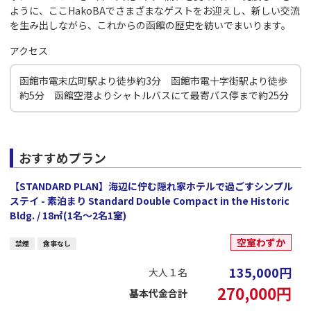
ように、ここHakoBAでさまざまなゲストをお迎えし、新しい交流
を生み出しながら、これからの函館の歴史を紡いでまいります。
アクセス
函館市電末広町駅より徒歩約3分 函館市電十字街駅より徒歩
約5分 函館空港よりシャトルバスにて最寄バス停まで約25分
おすすめプラン
【STANDARD PLAN】海辺に佇む隠れ家ホテルで過ごすシンプル
ステイ - 素泊まり Standard Double Compact in the Historic
Bldg. / 18㎡(1名～2名1室)
空室わずか
禁煙
食事なし
135,000
円
大人１名
270,000
円
基本代金合計