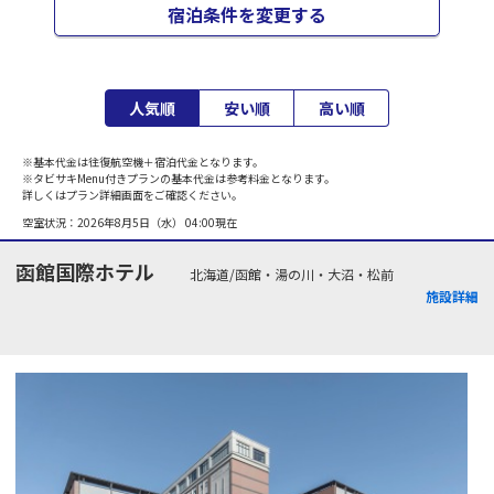
宿泊条件を変更する
人気順
安い順
高い順
※基本代金は往復航空機＋宿泊代金となります。
※タビサキMenu付きプランの基本代金は参考料金となります。
詳しくはプラン詳細画面をご確認ください。
空室状況：
2026年8月5日（水） 04:00
現在
函館国際ホテル
北海道/函館・湯の川・大沼・松前
施設詳細