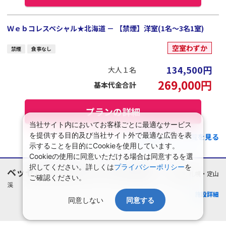
Ｗｅｂコレスペシャル★北海道 － 【禁煙】洋室(1名～3名1室)
空室わずか
禁煙
食事なし
134,500
円
大人１名
269,000
円
基本代金合計
プランの詳細
当社サイト内においてお客様ごとに最適なサービス
を提供する目的及び当社サイト外で最適な広告を表
この施設のプラン一覧を見る
示することを目的にCookieを使用しています。
Cookieの使用に同意いただける場合は同意するを選
択してください。詳しくは
プライバシーポリシー
を
ベッセルホテルカンパーナすすきの
北海道/札幌・定山
ご確認ください。
渓
施設詳細
同意しない
同意する