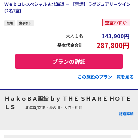
Ｗｅｂコレスペシャル★北海道 － 【禁煙】ラグジュアリーツイン
(2名1室)
空室わずか
禁煙
食事なし
143,900
円
大人１名
287,800
円
基本代金合計
プランの詳細
この施設のプラン一覧を見る
ＨａｋｏＢＡ函館 ｂｙ ＴＨＥ ＳＨＡＲＥ ＨＯＴＥ
ＬＳ
北海道/函館・湯の川・大沼・松前
施設詳細