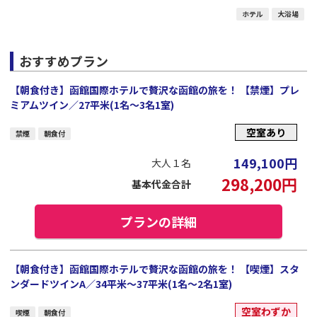
ホテル
大浴場
おすすめプラン
【朝食付き】函館国際ホテルで贅沢な函館の旅を！ 【禁煙】プレ
ミアムツイン／27平米(1名～3名1室)
空室あり
禁煙
朝食付
149,100
円
大人１名
298,200
円
基本代金合計
プランの詳細
【朝食付き】函館国際ホテルで贅沢な函館の旅を！ 【喫煙】スタ
ンダードツインA／34平米～37平米(1名～2名1室)
空室わずか
喫煙
朝食付