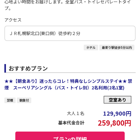
心地よい時間をお届けします。全室バス・トイレセパレートタイ
プ。
アクセス
ＪＲ札幌駅北口(東口側）徒歩約２分
ホテル
最寄り駅徒歩5分以内
おすすめプラン
★★【朝食あり】迷ったらコレ！特典なしシンプルステイ★★ 禁
煙 スーペリアシングル（バス・トイレ別）2名利用(2名1室)
空室あり
禁煙
朝食付
129,900
円
大人１名
259,800
円
基本代金合計
プランの詳細