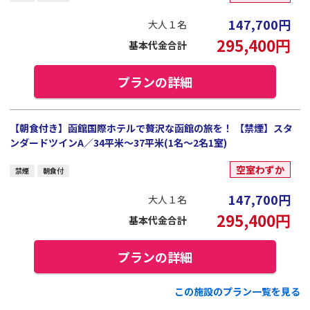
147,700
円
大人１名
295,400
円
基本代金合計
プランの詳細
【朝食付き】函館国際ホテルで贅沢な函館の旅を！ 【禁煙】スタ
ンダードツインA／34平米～37平米(1名～2名1室)
空室わずか
禁煙
朝食付
147,700
円
大人１名
295,400
円
基本代金合計
プランの詳細
この施設のプラン一覧を見る