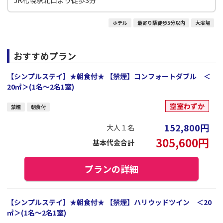
ホテル
最寄り駅徒歩5分以内
大浴場
おすすめプラン
【シンプルステイ】★朝食付★ 【禁煙】コンフォートダブル ＜
20㎡＞(1名～2名1室)
空室わずか
禁煙
朝食付
152,800
円
大人１名
305,600
円
基本代金合計
プランの詳細
【シンプルステイ】★朝食付★ 【禁煙】ハリウッドツイン ＜20
㎡＞(1名～2名1室)