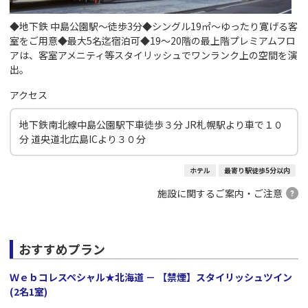
◆地下鉄 中島公園駅～徒歩3分◆シングル19㎡～ゆったり寛げる客
室をご用意◆最大5名迄宿泊可◆19～20階の最上階プレミアムフロ
アは、客室アメニティ等スタイリッシュでワンランク上の空間を演
出。
アクセス
地下鉄南北線中島公園駅下車徒歩３分 JR札幌駅より車で１０
分 道央道北広島ICより３０分
ホテル
最寄り駅徒歩5分以内
施設に関するご案内・ご注意
おすすめプラン
Ｗｅｂコレスペシャル★北海道 － 【禁煙】スタイリッシュツイン
(2名1室)