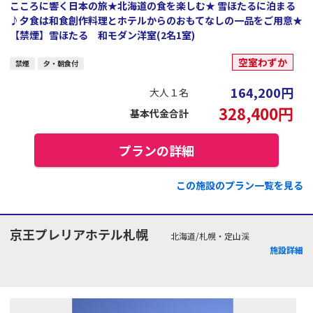
こころに響く日本の旅★北海道の食を楽しむ★ 雪ほたるに泊まる
♪夕食は和食創作料理とホテルからのおもてなしの一品をご用意★
【禁煙】雪ほたる 和モダン洋室(2名1室)
空室わずか
禁煙
夕・朝食付
164,200
円
大人１名
328,400
円
基本代金合計
プランの詳細
この施設のプラン一覧を見る
京王プレリアホテル札幌
北海道/札幌・定山渓
施設詳細