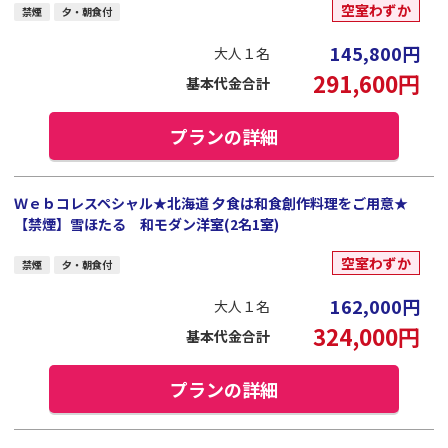
空室わずか
禁煙
夕・朝食付
145,800
円
大人１名
291,600
円
基本代金合計
プランの詳細
Ｗｅｂコレスペシャル★北海道 夕食は和食創作料理をご用意★
【禁煙】雪ほたる 和モダン洋室(2名1室)
空室わずか
禁煙
夕・朝食付
162,000
円
大人１名
324,000
円
基本代金合計
プランの詳細