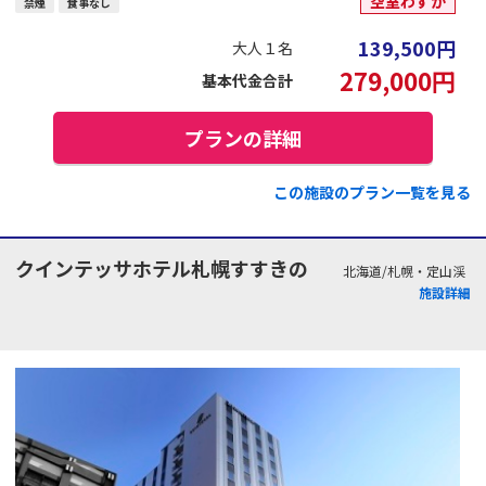
空室わずか
禁煙
食事なし
139,500
円
大人１名
279,000
円
基本代金合計
プランの詳細
この施設のプラン一覧を見る
クインテッサホテル札幌すすきの
北海道/札幌・定山渓
施設詳細