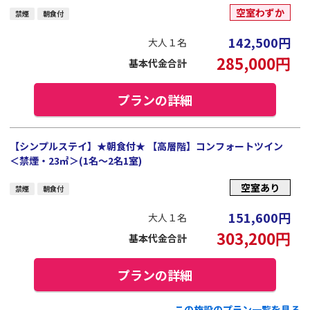
空室わずか
禁煙
朝食付
142,500
円
大人１名
285,000
円
基本代金合計
プランの詳細
【シンプルステイ】★朝食付★ 【高層階】コンフォートツイン
＜禁煙・23㎡＞(1名～2名1室)
空室あり
禁煙
朝食付
151,600
円
大人１名
303,200
円
基本代金合計
プランの詳細
この施設のプラン一覧を見る