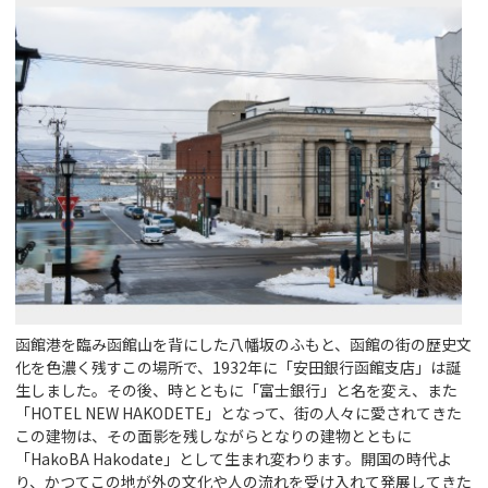
函館港を臨み函館山を背にした八幡坂のふもと、函館の街の歴史文
化を色濃く残すこの場所で、1932年に「安田銀行函館支店」は誕
生しました。その後、時とともに「富士銀行」と名を変え、また
「HOTEL NEW HAKODETE」となって、街の人々に愛されてきた
この建物は、その面影を残しながらとなりの建物とともに
「HakoBA Hakodate」として生まれ変わります。開国の時代よ
り、かつてこの地が外の文化や人の流れを受け入れて発展してきた