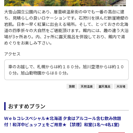
大雪山国立公園内にあり、層雲峡温泉街の中でも一番の高台に建
ち、見晴らしの良いロケーションです。石狩川を挟んだ断崖絶壁の
岩肌。日本一早く紅葉に出会える場所。そして、とっておきの北海
道の四季折々の大自然をご堪能頂けます。館内には、趣の違う大浴
場が3ヶ所あり。内、2ヶ所に露天風呂を併設しており、館内で湯
めぐりをお楽しみ下さい。
アクセス
車のお越しで、札幌からは約１８０分。旭川空港からは約１０
０分。旭山動物園からは８０分。
旅館
天然温泉
露天風呂
大浴場
おすすめプラン
Ｗｅｂコレスペシャル★北海道 夕食はアルコール含む飲み放題
付！和洋中ビュッフェをご用意★ 【禁煙】和室(1名～4名1室)