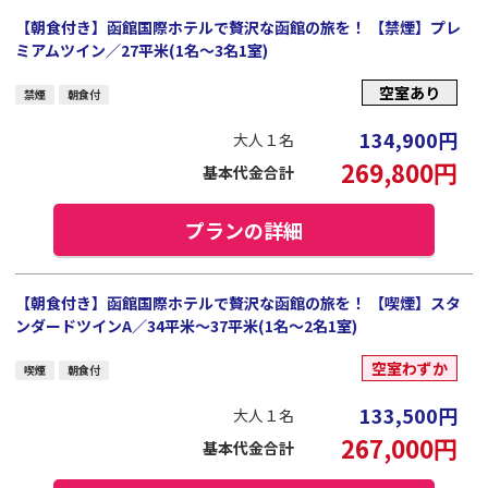
【朝食付き】函館国際ホテルで贅沢な函館の旅を！ 【禁煙】プレ
ミアムツイン／27平米(1名～3名1室)
空室あり
禁煙
朝食付
134,900
円
大人１名
269,800
円
基本代金合計
プランの詳細
【朝食付き】函館国際ホテルで贅沢な函館の旅を！ 【喫煙】スタ
ンダードツインA／34平米～37平米(1名～2名1室)
空室わずか
喫煙
朝食付
133,500
円
大人１名
267,000
円
基本代金合計