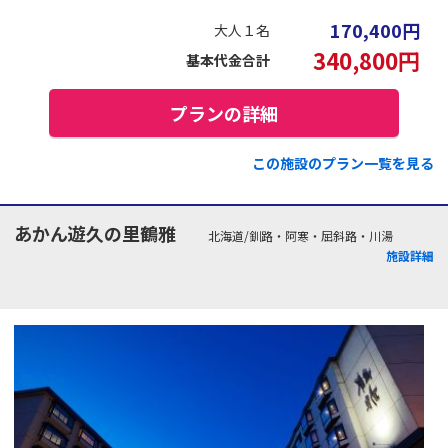
170,400
円
大人１名
340,800
円
基本代金合計
プランの詳細
この施設のプラン一覧を見る
あかん遊久の里鶴雅
北海道/釧路・阿寒・屈斜路・川湯
施設詳細