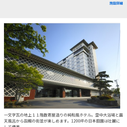
施設詳細
一文字瓦の地上１１階数寄屋造りの純和風ホテル。空中大浴場と露
天風呂から函館の街並が楽しめます。1200坪の日本庭園は壮麗に
して優美。