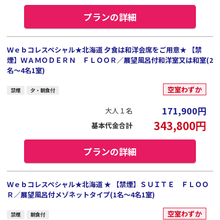
プランの詳細
Ｗｅｂコレスペシャル★北海道 夕食は和洋会席をご用意★ 【禁
煙】ＷＡＭＯＤＥＲＮ ＦＬＯＯＲ／展望風呂付和洋室又は和室(2
名～4名1室)
空室わずか
禁煙
夕・朝食付
171,900
円
大人１名
343,800
円
基本代金合計
プランの詳細
Ｗｅｂコレスペシャル★北海道 ★ 【禁煙】ＳＵＩＴＥ ＦＬＯＯ
Ｒ／展望風呂付メゾネットタイプ(1名～4名1室)
空室わずか
禁煙
朝食付