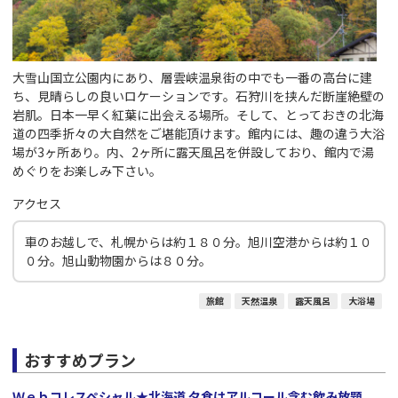
大雪山国立公園内にあり、層雲峡温泉街の中でも一番の高台に建
ち、見晴らしの良いロケーションです。石狩川を挟んだ断崖絶壁の
岩肌。日本一早く紅葉に出会える場所。そして、とっておきの北海
道の四季折々の大自然をご堪能頂けます。館内には、趣の違う大浴
場が3ヶ所あり。内、2ヶ所に露天風呂を併設しており、館内で湯
めぐりをお楽しみ下さい。
アクセス
車のお越しで、札幌からは約１８０分。旭川空港からは約１０
０分。旭山動物園からは８０分。
旅館
天然温泉
露天風呂
大浴場
おすすめプラン
Ｗｅｂコレスペシャル★北海道 夕食はアルコール含む飲み放題