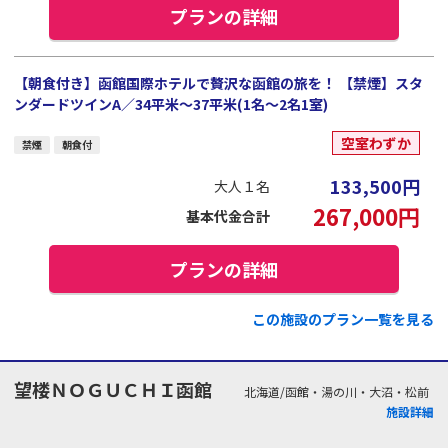
プランの詳細
【朝食付き】函館国際ホテルで贅沢な函館の旅を！ 【禁煙】スタ
ンダードツインA／34平米～37平米(1名～2名1室)
空室わずか
禁煙
朝食付
133,500
円
大人１名
267,000
円
基本代金合計
プランの詳細
この施設のプラン一覧を見る
望楼ＮＯＧＵＣＨＩ函館
北海道/函館・湯の川・大沼・松前
施設詳細