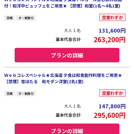
付！和洋中ビュッフェをご用意★ 【禁煙】和室(1名～4名1室)
空室わずか
禁煙
夕・朝食付
131,600
円
大人１名
263,200
円
基本代金合計
プランの詳細
Ｗｅｂコレスペシャル★北海道 夕食は和食創作料理をご用意★
【禁煙】雪ほたる 和モダン洋室(2名1室)
空室わずか
禁煙
夕・朝食付
147,800
円
大人１名
295,600
円
基本代金合計
プランの詳細