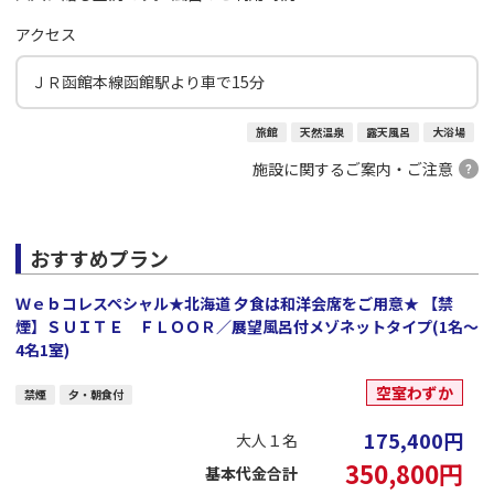
アクセス
ＪＲ函館本線函館駅より車で15分
旅館
天然温泉
露天風呂
大浴場
施設に関するご案内・ご注意
おすすめプラン
Ｗｅｂコレスペシャル★北海道 夕食は和洋会席をご用意★ 【禁
煙】ＳＵＩＴＥ ＦＬＯＯＲ／展望風呂付メゾネットタイプ(1名～
4名1室)
空室わずか
禁煙
夕・朝食付
175,400
円
大人１名
350,800
円
基本代金合計