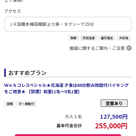
アクセス
ＪＲ函館本線函館駅より車・タクシーで15分
旅館
天然温泉
露天風呂
大浴場
施設に関するご案内・ご注意
おすすめプラン
Ｗｅｂコレスペシャル★北海道 夕食は60分飲み放題付バイキング
をご用意★ 【禁煙】和室(1名～5名1室)
空室あり
禁煙
夕・朝食付
127,500
円
大人１名
255,000
円
基本代金合計