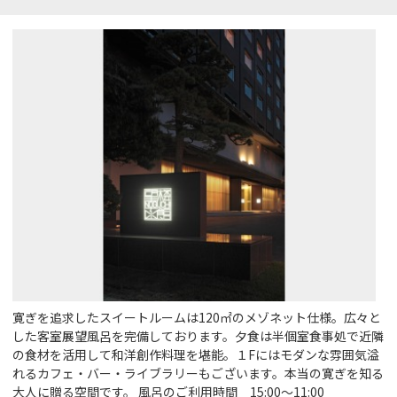
寛ぎを追求したスイートルームは120㎡のメゾネット仕様。広々と
した客室展望風呂を完備しております。夕食は半個室食事処で近隣
の食材を活用して和洋創作料理を堪能。１Fにはモダンな雰囲気溢
れるカフェ・バー・ライブラリーもございます。本当の寛ぎを知る
大人に贈る空間です。 風呂のご利用時間 15:00～11:00