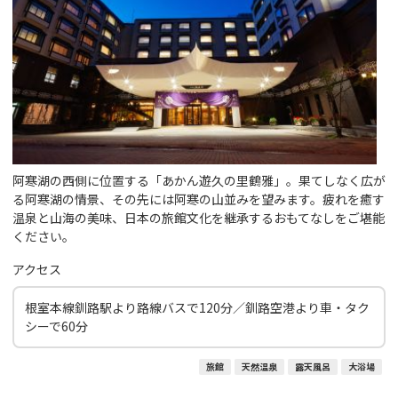
阿寒湖の西側に位置する「あかん遊久の里鶴雅」。果てしなく広が
る阿寒湖の情景、その先には阿寒の山並みを望みます。疲れを癒す
温泉と山海の美味、日本の旅館文化を継承するおもてなしをご堪能
ください。
アクセス
根室本線釧路駅より路線バスで120分／釧路空港より車・タク
シーで60分
旅館
天然温泉
露天風呂
大浴場