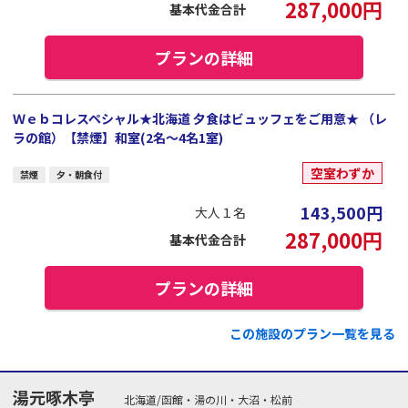
287,000
円
基本代金合計
プランの詳細
Ｗｅｂコレスペシャル★北海道 夕食はビュッフェをご用意★ （レ
ラの館）【禁煙】和室(2名～4名1室)
空室わずか
禁煙
夕・朝食付
143,500
円
大人１名
287,000
円
基本代金合計
プランの詳細
この施設のプラン一覧を見る
湯元啄木亭
北海道/函館・湯の川・大沼・松前