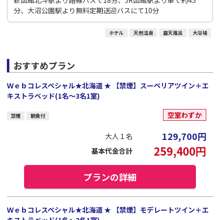
新函館北斗駅より路線バスで18分、JR函館駅より車で約45
分、大沼公園駅より無料定期送迎バスにて10分
ホテル
天然温泉
露天風呂
大浴場
おすすめプラン
Ｗｅｂコレスペシャル★北海道 ★ 【禁煙】スーペリアツイン＋エ
キストラベッド(1名～3名1室)
空室わずか
禁煙
朝食付
129,700
円
大人１名
259,400
円
基本代金合計
プランの詳細
Ｗｅｂコレスペシャル★北海道 ★ 【禁煙】モデレートツイン＋エ