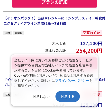
プランの詳細
【イチオシパック！】出張やレジャーに！シンプルステイ／朝食付
エグゼクティブツイン禁煙(2名～3名1室)
空室わずか
禁煙
朝食付
127,100
円
大人１名
254,200
円
基本代金合計
当社サイト内においてお客様ごとに最適なサービス
プランの詳細
を提供する目的及び当社サイト外で最適な広告を表
示することを目的にCookieを使用しています。
Cookieの使用に同意いただける場合は同意するを選
【イチオシパック！】出張やレジャーに！シンプルステイ／朝食付
択してください。詳しくは
プライバシーポリシー
を
プレミアツイン禁煙(2名1室)
ご確認ください。
空室わずか
禁煙
朝食付
同意しない
同意する
125,100
円
大人１名