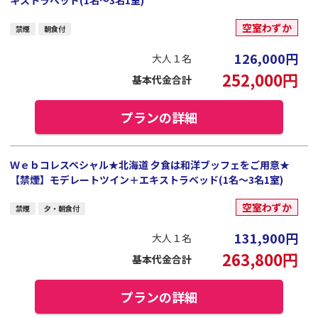
キストラベッド(1名～3名1室)
空室わずか
禁煙
朝食付
126,000
円
大人１名
252,000
円
基本代金合計
プランの詳細
Ｗｅｂコレスペシャル★北海道 夕食は和洋ブッフェをご用意★
【禁煙】モデレートツイン＋エキストラベッド(1名～3名1室)
空室わずか
禁煙
夕・朝食付
131,900
円
大人１名
263,800
円
基本代金合計
プランの詳細