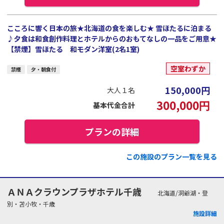
こころに響く日本の旅★北海道の食を楽しむ★ 雪ほたるに泊まる
♪夕食は和食創作料理とホテルからのおもてなしの一品をご用意★
【禁煙】雪ほたる 和モダン洋室(2名1室)
空室わずか
禁煙
夕・朝食付
150,000
円
大人１名
300,000
円
基本代金合計
プランの詳細
この施設のプラン一覧を見る
ＡＮＡクラウンプラザホテル千歳
北海道/洞爺湖・登
別・苫小牧・千歳
施設詳細