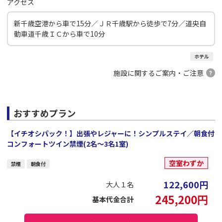
アクセス
新千歳空港から車で15分／ＪＲ千歳駅から徒歩で7分／道央自
動車道千歳ＩＣから車で10分
ホテル
施設に関するご案内・ご注意
おすすめプラン
【イチオシパック！】出張やレジャーに！シンプルステイ／朝食付
コンフォートツイン禁煙(2名～3名1室)
空室わずか
禁煙
朝食付
122,600
円
大人１名
245,200
円
基本代金合計