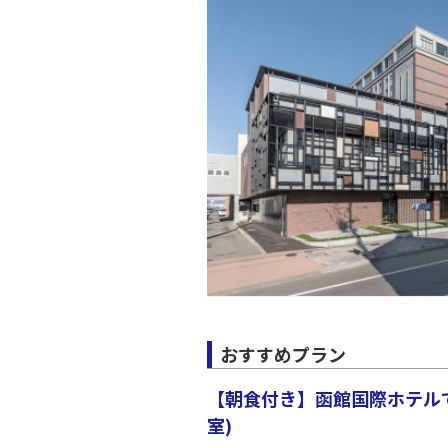
JAL324
福岡
17:
乗継便あり
上記航空便のクラスJを利
JAL326
福岡
18:
乗継便あり
上記航空便のクラスJを利
おすすめプラン
【朝食付き】函館国際ホテルで
室)