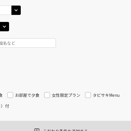
JAL508
札幌(
○
用する
11
+
3,700
円
乗継便あり
札幌(千歳)
上記航空便のクラスJを
○
+
11,200
円
45
17:00
札幌(
JAL3316
11
○
用する
+
14,800
円
札幌(千歳)
上記航空便のクラスJを
○
+
0
円
00
16:25
JAL510
札幌(
×
-
用する
12
乗継便あり
食
お部屋で夕食
女性限定プラン
タビサキMenu
ー）付
札幌(千歳)
上記航空便のクラスJを
×
-
00
18:15
札幌(
JAL3512
13
×
-
用する