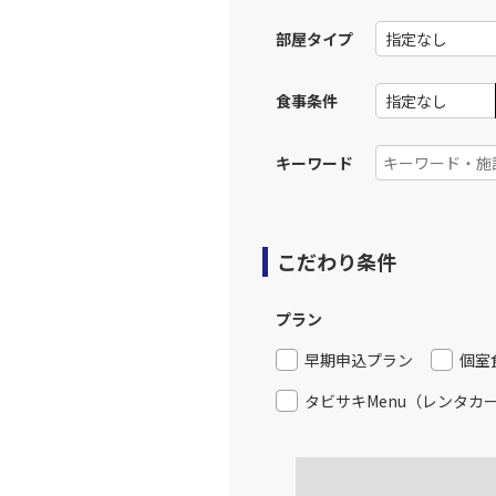
部屋タイプ
上記航空便のクラスJを利
食事条件
JAL314
福岡
12:
乗継便あり
キーワード
上記航空便のクラスJを利
こだわり条件
福岡
JAL3515
14:
プラン
上記航空便のクラスJを利
早期申込プラン
個室
タビサキMenu（レンタカ
JAL316
福岡
14:
乗継便あり
上記航空便のクラスJを利