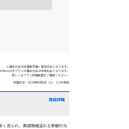
○
利用する
+
3,700
円
千歳)
福岡
○
+
16,700
円
:15
19:50
○
利用する
+
14,800
円
※基本代金は往復航空機＋宿泊代金となります。
キMenu付きプランの基本代金は参考料金となります。
千歳)
福岡
○
+
11,200
円
詳しくはプラン詳細画面をご確認ください。
:00
20:35
空室状況：
2026年8月8日（土） 12:00
現在
○
利用する
+
14,800
円
施設詳細
千歳)
福岡
○
+
16,700
円
:00
21:30
多く見られ、異国情緒溢れる景観の元