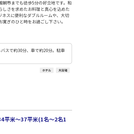
館朝市までも徒歩5分の好立地です。和
○
利用する
+
14,800
円
らしさを求めたお料理と真心を込めた
ジネスに便利なダブルルームや、大切
お寛ぎのひと時をお過ごし下さい。
千歳)
福岡
○
+
16,700
円
:15
21:30
○
利用する
+
14,800
円
バスで約30分、車で約20分。駐車
千歳)
福岡
○
+
30,600
円
:05
20:50
ホテル
大浴場
平米～37平米(1名～2名1