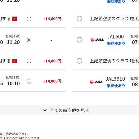
乗継便あり
○
用する
上記航空便のクラスJを
+
14,800
円
JAL500
札幌(千歳)
札幌(
×
-
20
11:20
07
乗継便あり
○
用する
上記航空便のクラスJを
+
14,800
円
札幌(千歳)
JAL3910
札幌(
○
+
14,800
円
45
10:10
08
乗継便あり
札幌(千歳)
上記航空便のクラスJを
○
+
11,200
円
05
13:05
全ての航空便を見る
JAL502
札幌(
×
-
用する
08
乗継便あり
ない場合があります。
スＪ席でのご予約となります。