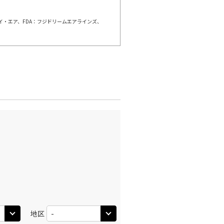
○
利用する
+
38,700
円
ェイ・エア、FDA：フジドリームエアラインズ、
千歳)
福岡
×
-
:50
13:40
×
-
利用する
千歳)
福岡
○
選択中
:35
12:55
○
利用する
+
3,700
円
千歳)
福岡
○
+
16,700
円
:00
15:30
○
利用する
+
38,700
円
地区