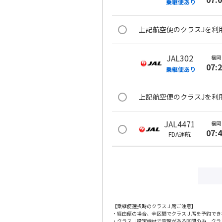
乗継便あり
上記航空便のクラスJを利
JAL302
福岡
07:
乗継便あり
上記航空便のクラスJを利
JAL4471
福岡
07:
FDA
運航
JAL306
福岡
09:
乗継便あり
上記航空便のクラスJを利
【乗継便選択時のクラスＪ席ご注意】
・経由便の場合、全区間でクラスＪ席を予約でき
・クラスＪ設定機材で空席がある区間のみ、クラ