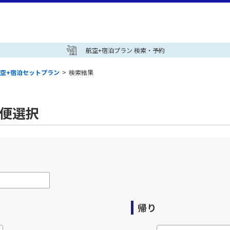
航空+宿泊プラン 検索・予約
空+宿泊セットプラン
>
検索結果
空便選択
帰り