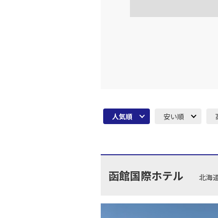
福岡
JAL3317
15:
上記航空便のクラスJを利
JAL320
福岡
15:
乗継便あり
人気順
安い順
上記航空便のクラスJを利
JAL2058
福岡
16:
乗継便あり
函館国際ホテル
北海
上記航空便のクラスJを利