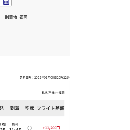
到着地
福岡
更新日時：
2026年08月08日20時22分
札幌(千歳)
→
福岡
発
到着
空席
フライト差額
千歳)
福岡
○
+
11,200
円
:35
11:45