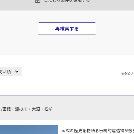
こだわり条件を追加する
札幌(千歳)
上記航空便のクラスJを
○
+
0
円
00
17:25
再検索する
JAL514
札幌(
○
用する
15
+
3,700
円
乗継便あり
札幌(千歳)
上記航空便のクラスJを
×
-
50
20:15
高い順
JAL516
※タビサ
札幌(
○
用する
16
+
14,800
円
乗継便あり
札幌(千歳)
上記航空便のクラスJを
×
-
00
20:30
道/函館・湯の川・大沼・松前
JAL518
札幌(
×
-
用する
17
乗継便あり
函館の歴史を物語る伝統的建造物が数