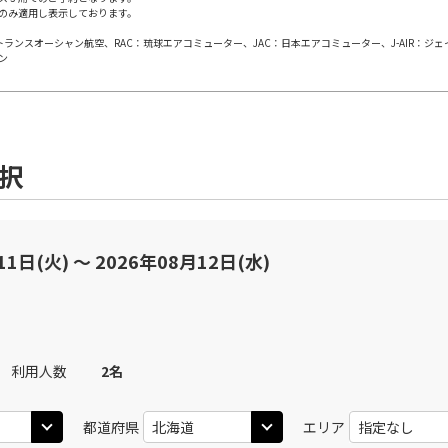
のみ適用し表示しております。
札幌(千歳)
上記航空便のクラスJを
○
+
11,200
円
00
14:15
日本トランスオーシャン航空、RAC：琉球エアコミューター、JAC：日本エアコミューター、J-AIR：ジ
ン
JAL504
札幌(
×
-
用する
09
乗継便あり
札幌(千歳)
上記航空便のクラスJを
○
+
11,200
円
00
15:05
選択
札幌(
JAL3510
10
×
-
用する
11日(火) 〜 2026年08月12日(水)
上記航空便のクラスJを
札幌(千歳)
○
+
11,200
円
45
16:00
JAL506
札幌(
11
○
用する
+
14,800
円
乗継便あり
利用人数
2
名
札幌(千歳)
上記航空便のクラスJを
都道府県
エリア
○
選択中
50
14:15