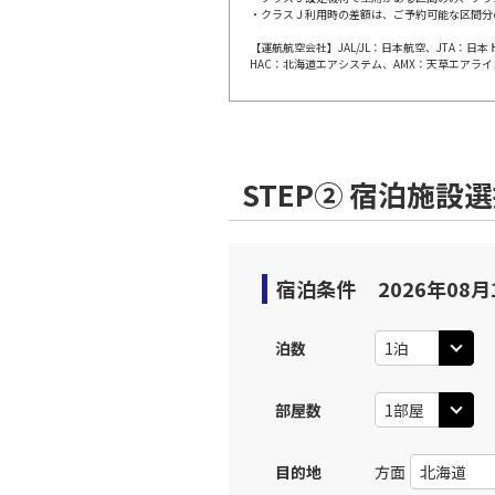
JAL308
・クラスＪ利用時の差額は、ご予約可能な区間分
福岡
10:
乗継便あり
【運航航空会社】JAL/JL：日本航空、JTA：
HAC：北海道エアシステム、AMX：天草エアライ
上記航空便のクラスJを利
JAL310
福岡
11:
STEP② 宿泊施設
乗継便あり
上記航空便のクラスJを利
宿泊条件
2026年08月
JAL312
福岡
11:
乗継便あり
泊数
上記航空便のクラスJを利
部屋数
福岡
目的地
方面
JAL3513
11: