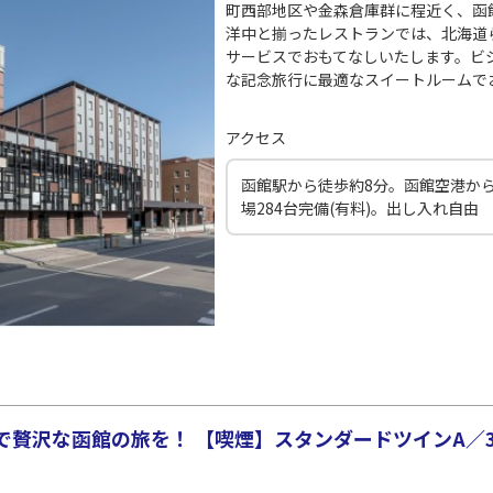
町西部地区や金森倉庫群に程近く、函
札幌(千歳)
上記航空便のクラスJを
×
-
00
21:30
洋中と揃ったレストランでは、北海道
サービスでおもてなしいたします。ビ
JAL520
な記念旅行に最適なスイートルームで
札幌(
○
用する
17
+
38,700
円
乗継便あり
アクセス
札幌(千歳)
上記航空便のクラスJを
○
+
11,200
円
10
22:20
函館駅から徒歩約8分。函館空港から
場284台完備(有料)。出し入れ自由
JAL4472
札幌(
18
○
用する
+
14,800
円
FDA
運航
贅沢な函館の旅を！ 【喫煙】スタンダードツインA／34