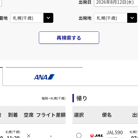
出発日
2026年8月12日(水)
着地
出発地
再検索する
帰り
福岡
→
札幌(千歳)
発
到着
空席
フライト差額
選択
便名
出
JAL590
札幌(千歳)
札幌(
×
-
00
11:20
07