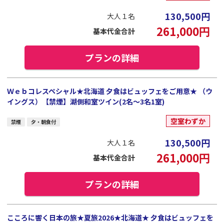
130,500
円
大人１名
261,000
円
基本代金合計
プランの詳細
Ｗｅｂコレスペシャル★北海道 夕食はビュッフェをご用意★ （ウ
イングス）【禁煙】湖側和室ツイン(2名～3名1室)
空室わずか
禁煙
夕・朝食付
130,500
円
大人１名
261,000
円
基本代金合計
プランの詳細
こころに響く日本の旅★夏旅2026★北海道★ 夕食はビュッフェを