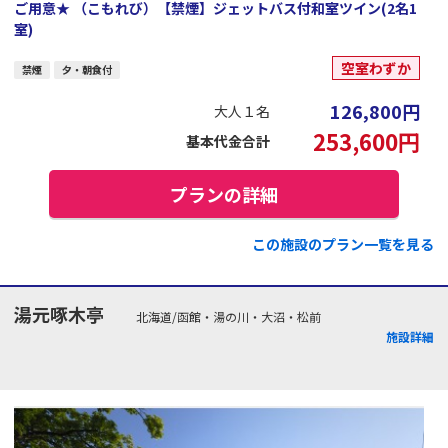
ご用意★ （こもれび）【禁煙】ジェットバス付和室ツイン(2名1
室)
空室わずか
禁煙
夕・朝食付
126,800
円
大人１名
253,600
円
基本代金合計
プランの詳細
この施設のプラン一覧を見る
湯元啄木亭
北海道/函館・湯の川・大沼・松前
施設詳細