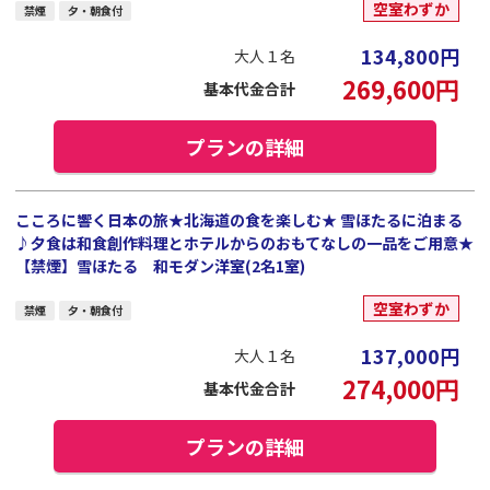
空室わずか
禁煙
夕・朝食付
134,800
円
大人１名
269,600
円
基本代金合計
プランの詳細
こころに響く日本の旅★北海道の食を楽しむ★ 雪ほたるに泊まる
♪夕食は和食創作料理とホテルからのおもてなしの一品をご用意★
【禁煙】雪ほたる 和モダン洋室(2名1室)
空室わずか
禁煙
夕・朝食付
137,000
円
大人１名
274,000
円
基本代金合計
プランの詳細