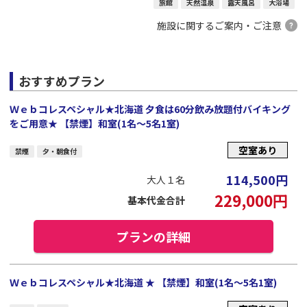
旅館
天然温泉
露天風呂
大浴場
施設に関するご案内・ご注意
おすすめプラン
Ｗｅｂコレスペシャル★北海道 夕食は60分飲み放題付バイキング
をご用意★ 【禁煙】和室(1名～5名1室)
空室あり
禁煙
夕・朝食付
114,500
円
大人１名
229,000
円
基本代金合計
プランの詳細
Ｗｅｂコレスペシャル★北海道 ★ 【禁煙】和室(1名～5名1室)