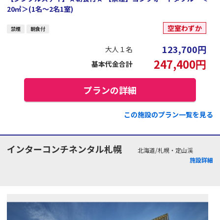
20㎡＞(1名～2名1室)
空室わずか
禁煙
朝食付
123,700
円
大人１名
247,400
円
基本代金合計
プランの詳細
この施設のプラン一覧を見る
インターコンチネンタル札幌
北海道/札幌・定山渓
施設詳細