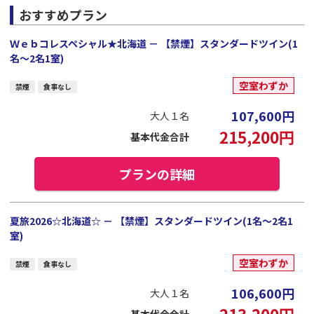
おすすめプラン
Ｗｅｂコレスペシャル★北海道 － 【禁煙】スタンダードツイン(1
名～2名1室)
空室わずか
禁煙
食事なし
107,600
円
大人１名
215,200
円
基本代金合計
プランの詳細
夏旅2026☆北海道☆ － 【禁煙】スタンダードツイン(1名～2名1
室)
空室わずか
禁煙
食事なし
106,600
円
大人１名
213,200
円
基本代金合計