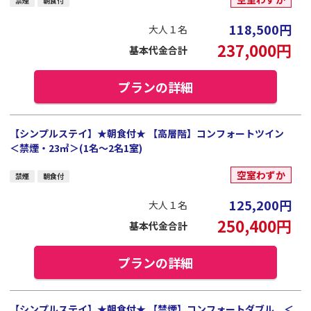
禁煙
朝食付
118,500
円
大人１名
237,000
円
基本代金合計
プランの詳細
【シンプルステイ】★朝食付★ 【高層階】コンフォートツイン
＜禁煙・23㎡＞(1名～2名1室)
空室わずか
禁煙
朝食付
125,200
円
大人１名
250,400
円
基本代金合計
プランの詳細
【シンプルステイ】★朝食付★ 【禁煙】コンフォートダブル ＜