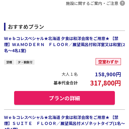
施設に関するご案内・ご注意
おすすめプラン
Ｗｅｂコレスペシャル★北海道 夕食は和洋会席をご用意★ 【禁
煙】ＷＡＭＯＤＥＲＮ ＦＬＯＯＲ／展望風呂付和洋室又は和室(2
名～4名1室)
空室わずか
禁煙
夕・朝食付
158,900
円
大人１名
317,800
円
基本代金合計
プランの詳細
Ｗｅｂコレスペシャル★北海道 夕食は和洋会席をご用意★ 【禁
煙】ＳＵＩＴＥ ＦＬＯＯＲ／展望風呂付メゾネットタイプ(1名～