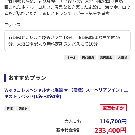
「新函館北斗駅」より路線バスで約22分。大沼国定公園の自然に
囲まれたホテル。ゴルフ、温泉など充実した施設に、海の幸、山の
幸をご堪能いただけるレストランでリゾート気分を満喫。
アクセス
新函館北斗駅より路線バスで18分、JR函館駅より車で約45
分、大沼公園駅より無料定期送迎バスにて10分
ホテル
天然温泉
露天風呂
大浴場
おすすめプラン
Ｗｅｂコレスペシャル★北海道 ★ 【禁煙】スーペリアツイン＋エ
キストラベッド(1名～3名1室)
空室わずか
禁煙
朝食付
116,700
円
大人１名
233,400
円
基本代金合計