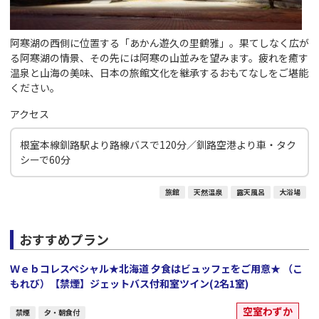
阿寒湖の西側に位置する「あかん遊久の里鶴雅」。果てしなく広が
る阿寒湖の情景、その先には阿寒の山並みを望みます。疲れを癒す
温泉と山海の美味、日本の旅館文化を継承するおもてなしをご堪能
ください。
アクセス
根室本線釧路駅より路線バスで120分／釧路空港より車・タク
シーで60分
旅館
天然温泉
露天風呂
大浴場
おすすめプラン
Ｗｅｂコレスペシャル★北海道 夕食はビュッフェをご用意★ （こ
もれび）【禁煙】ジェットバス付和室ツイン(2名1室)
空室わずか
禁煙
夕・朝食付