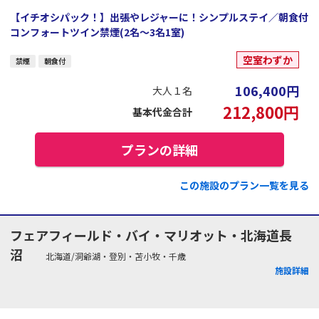
【イチオシパック！】出張やレジャーに！シンプルステイ／朝食付
コンフォートツイン禁煙(2名～3名1室)
空室わずか
禁煙
朝食付
106,400
円
大人１名
212,800
円
基本代金合計
プランの詳細
この施設のプラン一覧を見る
フェアフィールド・バイ・マリオット・北海道長
沼
北海道/洞爺湖・登別・苫小牧・千歳
施設詳細