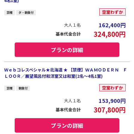
4名1室)
空室わずか
禁煙
夕・朝食付
162,400
円
大人１名
324,800
円
基本代金合計
プランの詳細
Ｗｅｂコレスペシャル★北海道 ★ 【禁煙】ＷＡＭＯＤＥＲＮ Ｆ
ＬＯＯＲ／展望風呂付和洋室又は和室(2名～4名1室)
空室わずか
禁煙
朝食付
153,900
円
大人１名
307,800
円
基本代金合計
プランの詳細