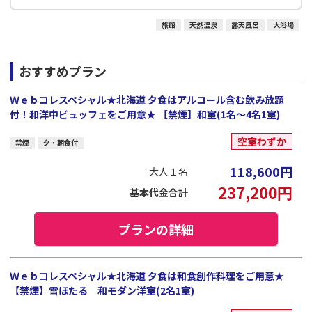
旅館
天然温泉
露天風呂
大浴場
おすすめプラン
Ｗｅｂコレスペシャル★北海道 夕食はアルコール含む飲み放題
付！和洋中ビュッフェをご用意★ 【禁煙】和室(1名～4名1室)
空室わずか
禁煙
夕・朝食付
118,600
円
大人１名
237,200
円
基本代金合計
プランの詳細
Ｗｅｂコレスペシャル★北海道 夕食は和食創作料理をご用意★
【禁煙】雪ほたる 和モダン洋室(2名1室)