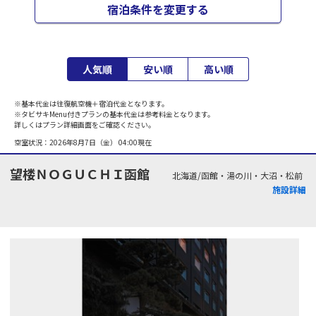
宿泊条件を変更する
人気順
安い順
高い順
※基本代金は往復航空機＋宿泊代金となります。
※タビサキMenu付きプランの基本代金は参考料金となります。
詳しくはプラン詳細画面をご確認ください。
空室状況：
2026年8月7日（金） 04:00
現在
望楼ＮＯＧＵＣＨＩ函館
北海道/函館・湯の川・大沼・松前
施設詳細