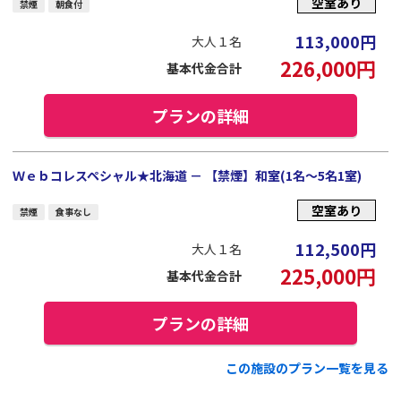
空室あり
禁煙
朝食付
113,000
円
大人１名
226,000
円
基本代金合計
プランの詳細
Ｗｅｂコレスペシャル★北海道 － 【禁煙】和室(1名～5名1室)
空室あり
禁煙
食事なし
112,500
円
大人１名
225,000
円
基本代金合計
プランの詳細
この施設のプラン一覧を見る