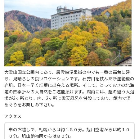
大雪山国立公園内にあり、層雲峡温泉街の中でも一番の高台に建
ち、見晴らしの良いロケーションです。石狩川を挟んだ断崖絶壁の
岩肌。日本一早く紅葉に出会える場所。そして、とっておきの北海
道の四季折々の大自然をご堪能頂けます。館内には、趣の違う大浴
場が3ヶ所あり。内、2ヶ所に露天風呂を併設しており、館内で湯
めぐりをお楽しみ下さい。
アクセス
車のお越しで、札幌からは約１８０分。旭川空港からは約１０
０分。旭山動物園からは８０分。