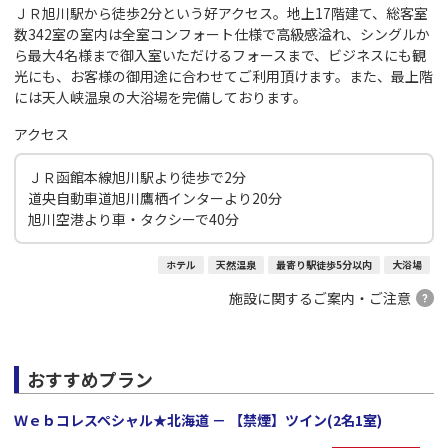
ＪＲ旭川駅から徒歩2分という好アクセス。地上17階建て、総客室
数342室の室内は全室コンフォート仕様で高級感溢れ、シングルか
ら最大4名様まで御入室いただけるフォースまで、ビジネスにも観
光にも、お客様の御用途に合わせてご利用頂けます。また、最上階
には天人峡温泉の大浴場を完備しております。
アクセス
ＪＲ函館本線旭川駅より徒歩で2分
道央自動車道旭川鷹栖インターより20分
旭川空港より車・タクシーで40分
ホテル
天然温泉
最寄り駅徒歩5分以内
大浴場
施設に関するご案内・ご注意
おすすめプラン
Ｗｅｂコレスペシャル★北海道 － 【禁煙】ツイン(2名1室)