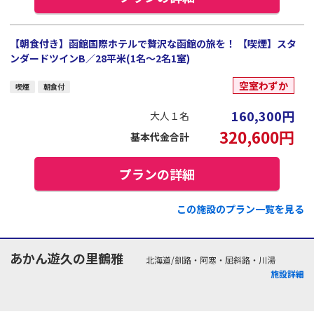
【朝食付き】函館国際ホテルで贅沢な函館の旅を！ 【喫煙】スタ
ンダードツインB／28平米(1名～2名1室)
空室わずか
喫煙
朝食付
160,300
円
大人１名
320,600
円
基本代金合計
プランの詳細
この施設のプラン一覧を見る
あかん遊久の里鶴雅
北海道/釧路・阿寒・屈斜路・川湯
施設詳細