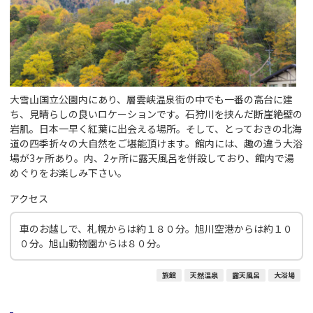
大雪山国立公園内にあり、層雲峡温泉街の中でも一番の高台に建
ち、見晴らしの良いロケーションです。石狩川を挟んだ断崖絶壁の
岩肌。日本一早く紅葉に出会える場所。そして、とっておきの北海
道の四季折々の大自然をご堪能頂けます。館内には、趣の違う大浴
場が3ヶ所あり。内、2ヶ所に露天風呂を併設しており、館内で湯
めぐりをお楽しみ下さい。
アクセス
車のお越しで、札幌からは約１８０分。旭川空港からは約１０
０分。旭山動物園からは８０分。
旅館
天然温泉
露天風呂
大浴場