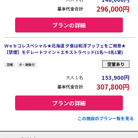
296,000
円
基本代金合計
プランの詳細
Ｗｅｂコレスペシャル★北海道 夕食は和洋ブッフェをご用意★
【禁煙】モデレートツイン＋エキストラベッド(1名～3名1室)
空室あり
禁煙
夕・朝食付
153,900
円
大人１名
307,800
円
基本代金合計
プランの詳細
この施設のプラン一覧を見る