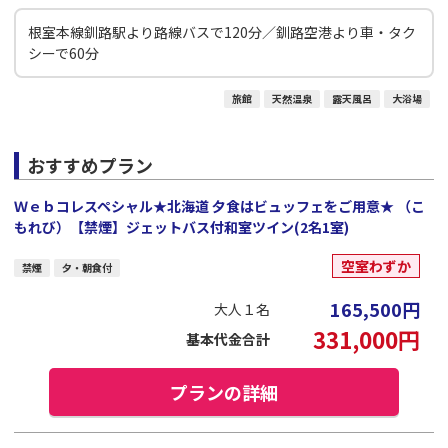
根室本線釧路駅より路線バスで120分／釧路空港より車・タク
シーで60分
旅館
天然温泉
露天風呂
大浴場
おすすめプラン
Ｗｅｂコレスペシャル★北海道 夕食はビュッフェをご用意★ （こ
もれび）【禁煙】ジェットバス付和室ツイン(2名1室)
空室わずか
禁煙
夕・朝食付
165,500
円
大人１名
331,000
円
基本代金合計
プランの詳細