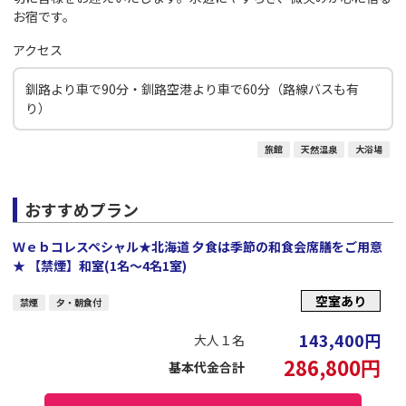
お宿です。
アクセス
釧路より車で90分・釧路空港より車で60分（路線バスも有
り）
旅館
天然温泉
大浴場
おすすめプラン
Ｗｅｂコレスペシャル★北海道 夕食は季節の和食会席膳をご用意
★ 【禁煙】和室(1名～4名1室)
空室あり
禁煙
夕・朝食付
143,400
円
大人１名
286,800
円
基本代金合計