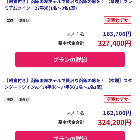
【朝食付き】函館国際ホテルで贅沢な函館の旅を！ 【禁煙】プレ
ミアムツイン／27平米(1名～3名1室)
空室わずか
禁煙
朝食付
163,700
円
大人１名
327,400
円
基本代金合計
プランの詳細
【朝食付き】函館国際ホテルで贅沢な函館の旅を！ 【喫煙】スタ
ンダードツインA／34平米～37平米(1名～2名1室)
空室わずか
喫煙
朝食付
162,100
円
大人１名
324,200
円
基本代金合計
プランの詳細