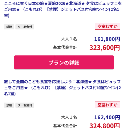
こころに響く日本の旅★夏旅2026★北海道★ 夕食はビュッフェを
ご用意★ （こもれび）【禁煙】ジェットバス付和室ツイン(2名1
室)
空室わずか
禁煙
夕・朝食付
161,800
円
大人１名
323,600
円
基本代金合計
プランの詳細
旅して全国のこども食堂を応援しよう！北海道★ 夕食はビュッフ
ェをご用意★ （こもれび）【禁煙】ジェットバス付和室ツイン(2
名1室)
空室わずか
禁煙
夕・朝食付
162,400
円
大人１名
324,800
円
基本代金合計