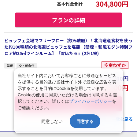
304,800
円
基本代金合計
プランの詳細
ビュッフェ会場でフリーフロー（飲み放題）！北海道産食材を使っ
た約100種類の北海道ビュッフェを堪能 【禁煙・和風モダン特別フ
ロア約35㎡ツインルーム】『雪ほたる』(2名1室)
空室わずか
禁煙
夕・朝食付
当社サイト内においてお客様ごとに最適なサービス
165,200
円
大人１名
を提供する目的及び当社サイト外で最適な広告を表
330,400
円
基本代金合計
示することを目的にCookieを使用しています。
Cookieの使用に同意いただける場合は同意するを選
択してください。詳しくは
プライバシーポリシー
を
プランの詳細
ご確認ください。
この施設のプラン一覧を見る
同意しない
同意する