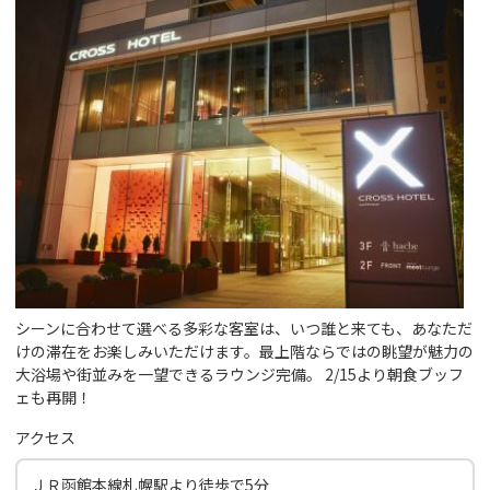
シーンに合わせて選べる多彩な客室は、いつ誰と来ても、あなただ
けの滞在をお楽しみいただけます。最上階ならではの眺望が魅力の
大浴場や街並みを一望できるラウンジ完備。 2/15より朝食ブッフ
ェも再開！
アクセス
ＪＲ函館本線札幌駅より徒歩で5分