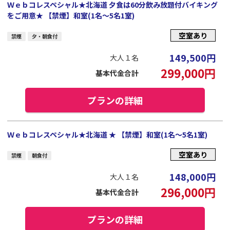
Ｗｅｂコレスペシャル★北海道 夕食は60分飲み放題付バイキング
をご用意★ 【禁煙】和室(1名～5名1室)
空室あり
禁煙
夕・朝食付
149,500
円
大人１名
299,000
円
基本代金合計
プランの詳細
Ｗｅｂコレスペシャル★北海道 ★ 【禁煙】和室(1名～5名1室)
空室あり
禁煙
朝食付
148,000
円
大人１名
296,000
円
基本代金合計
プランの詳細