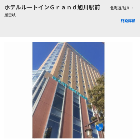
ホテルルートインＧｒａｎｄ旭川駅前
北海道/旭川・
層雲峡
施設詳細