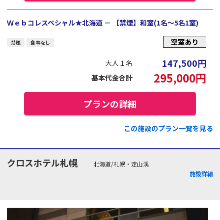
Ｗｅｂコレスペシャル★北海道 － 【禁煙】和室(1名～5名1室)
空室あり
禁煙
食事なし
147,500
円
大人１名
295,000
円
基本代金合計
プランの詳細
この施設のプラン一覧を見る
クロスホテル札幌
北海道/札幌・定山渓
施設詳細