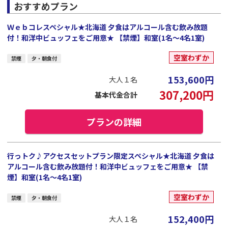
おすすめプラン
Ｗｅｂコレスペシャル★北海道 夕食はアルコール含む飲み放題
付！和洋中ビュッフェをご用意★ 【禁煙】和室(1名～4名1室)
空室わずか
禁煙
夕・朝食付
153,600
円
大人１名
307,200
円
基本代金合計
プランの詳細
行っトク♪アクセスセットプラン限定スペシャル★北海道 夕食は
アルコール含む飲み放題付！和洋中ビュッフェをご用意★ 【禁
煙】和室(1名～4名1室)
空室わずか
禁煙
夕・朝食付
152,400
円
大人１名