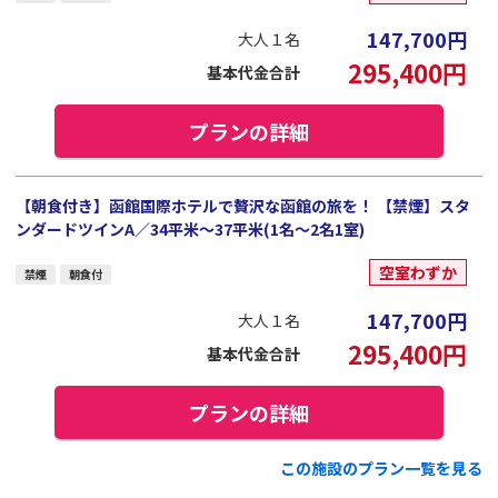
147,700
円
大人１名
295,400
円
基本代金合計
プランの詳細
【朝食付き】函館国際ホテルで贅沢な函館の旅を！ 【禁煙】スタ
ンダードツインA／34平米～37平米(1名～2名1室)
空室わずか
禁煙
朝食付
147,700
円
大人１名
295,400
円
基本代金合計
プランの詳細
この施設のプラン一覧を見る