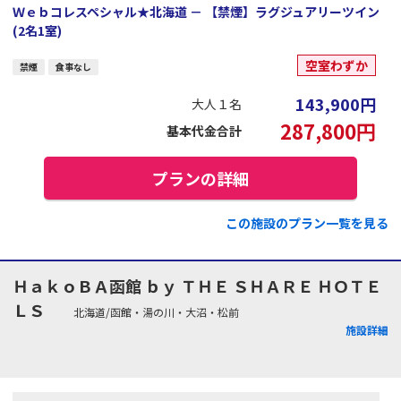
Ｗｅｂコレスペシャル★北海道 － 【禁煙】ラグジュアリーツイン
(2名1室)
空室わずか
禁煙
食事なし
143,900
円
大人１名
287,800
円
基本代金合計
プランの詳細
この施設のプラン一覧を見る
ＨａｋｏＢＡ函館 ｂｙ ＴＨＥ ＳＨＡＲＥ ＨＯＴＥ
ＬＳ
北海道/函館・湯の川・大沼・松前
施設詳細