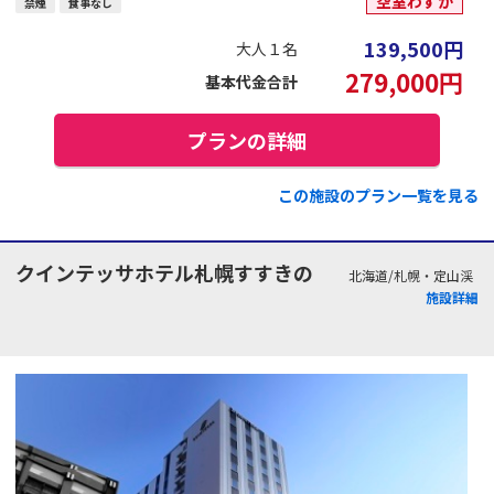
空室わずか
禁煙
食事なし
139,500
円
大人１名
279,000
円
基本代金合計
プランの詳細
この施設のプラン一覧を見る
クインテッサホテル札幌すすきの
北海道/札幌・定山渓
施設詳細