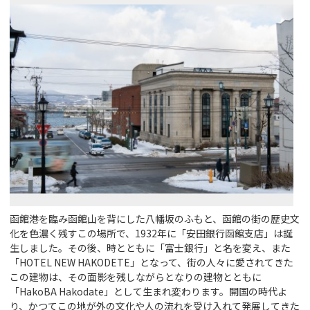
函館港を臨み函館山を背にした八幡坂のふもと、函館の街の歴史文
化を色濃く残すこの場所で、1932年に「安田銀行函館支店」は誕
生しました。その後、時とともに「富士銀行」と名を変え、また
「HOTEL NEW HAKODETE」となって、街の人々に愛されてきた
この建物は、その面影を残しながらとなりの建物とともに
「HakoBA Hakodate」として生まれ変わります。開国の時代よ
り、かつてこの地が外の文化や人の流れを受け入れて発展してきた