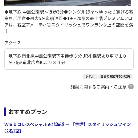
◆地下鉄 中島公園駅～徒歩3分◆シングル19㎡～ゆったり寛げる客
室をご用意◆最大5名迄宿泊可◆19～20階の最上階プレミアムフロ
アは、客室アメニティ等スタイリッシュでワンランク上の空間を演
出。
アクセス
地下鉄南北線中島公園駅下車徒歩３分 JR札幌駅より車で１０
分 道央道北広島ICより３０分
ホテル
最寄り駅徒歩5分以内
施設に関するご案内・ご注意
おすすめプラン
Ｗｅｂコレスペシャル★北海道 － 【禁煙】スタイリッシュツイン
(2名1室)