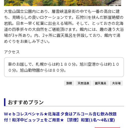
大雪山国立公園内にあり、層雲峡温泉街の中でも一番の高台に建
ち、見晴らしの良いロケーションです。石狩川を挟んだ断崖絶壁の
岩肌。日本一早く紅葉に出会える場所。そして、とっておきの北海
道の四季折々の大自然をご堪能頂けます。館内には、趣の違う大浴
場が3ヶ所あり。内、2ヶ所に露天風呂を併設しており、館内で湯
めぐりをお楽しみ下さい。
アクセス
車のお越しで、札幌からは約１８０分。旭川空港からは約１０
０分。旭山動物園からは８０分。
旅館
天然温泉
露天風呂
大浴場
おすすめプラン
Ｗｅｂコレスペシャル★北海道 夕食はアルコール含む飲み放題
付！和洋中ビュッフェをご用意★ 【禁煙】和室(1名～4名1室)