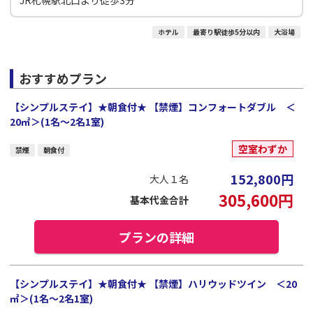
ホテル
最寄り駅徒歩5分以内
大浴場
おすすめプラン
【シンプルステイ】★朝食付★ 【禁煙】コンフォートダブル ＜
20㎡＞(1名～2名1室)
空室わずか
禁煙
朝食付
152,800
円
大人１名
305,600
円
基本代金合計
プランの詳細
【シンプルステイ】★朝食付★ 【禁煙】ハリウッドツイン ＜20
㎡＞(1名～2名1室)