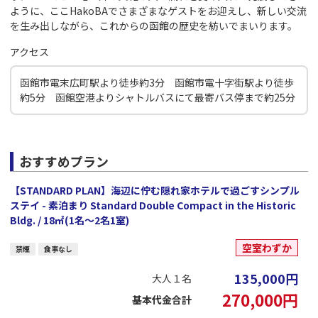
ように、ここHakoBAでさまざまなゲストをお迎えし、新しい交流
を生み出しながら、これからの函館の歴史を紡いでまいります。
アクセス
函館市電末広町駅より徒歩約3分 函館市電十字街駅より徒歩
約5分 函館空港よりシャトルバスにて最寄バス停まで約25分
おすすめプラン
【STANDARD PLAN】海辺に佇む隠れ家ホテルで過ごすシンプル
ステイ - 素泊まり Standard Double Compact in the Historic
Bldg. / 18㎡(1名～2名1室)
空室わずか
禁煙
食事なし
135,000
円
大人１名
270,000
円
基本代金合計