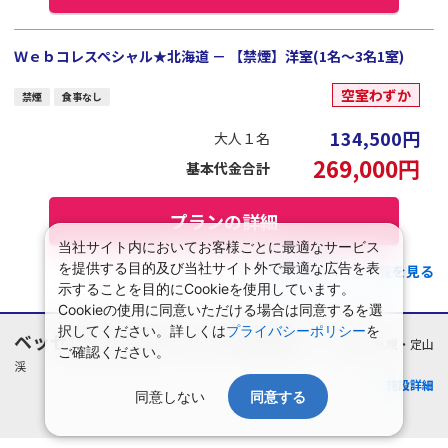
Ｗｅｂコレスペシャル★北海道 － 【禁煙】洋室(1名～3名1室)
空室わずか
禁煙
食事なし
134,500
円
大人１名
269,000
円
基本代金合計
プランの詳細
当社サイト内においてお客様ごとに最適なサービス
を提供する目的及び当社サイト外で最適な広告を表
この施設のプラン一覧を見る
示することを目的にCookieを使用しています。
Cookieの使用に同意いただける場合は同意するを選
択してください。詳しくは
プライバシーポリシー
を
ベッセルホテルカンパーナすすきの
北海道/札幌・定山
ご確認ください。
渓
施設詳細
同意しない
同意する