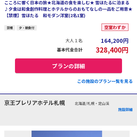
こころに響く日本の旅★北海道の食を楽しむ★ 雪ほたるに泊まる
♪夕食は和食創作料理とホテルからのおもてなしの一品をご用意★
【禁煙】雪ほたる 和モダン洋室(2名1室)
空室わずか
禁煙
夕・朝食付
164,200
円
大人１名
328,400
円
基本代金合計
プランの詳細
この施設のプラン一覧を見る
京王プレリアホテル札幌
北海道/札幌・定山渓
施設詳細