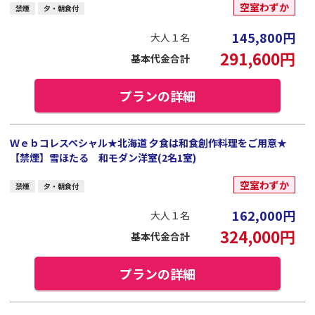
空室わずか
禁煙
夕・朝食付
145,800
円
大人１名
291,600
円
基本代金合計
プランの詳細
Ｗｅｂコレスペシャル★北海道 夕食は和食創作料理をご用意★
【禁煙】雪ほたる 和モダン洋室(2名1室)
空室わずか
禁煙
夕・朝食付
162,000
円
大人１名
324,000
円
基本代金合計
プランの詳細