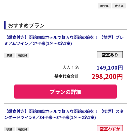
ホテル
大浴場
おすすめプラン
【朝食付き】函館国際ホテルで贅沢な函館の旅を！ 【禁煙】プレ
ミアムツイン／27平米(1名～3名1室)
空室あり
禁煙
朝食付
149,100
円
大人１名
298,200
円
基本代金合計
プランの詳細
【朝食付き】函館国際ホテルで贅沢な函館の旅を！ 【喫煙】スタ
ンダードツインA／34平米～37平米(1名～2名1室)
空室わずか
喫煙
朝食付