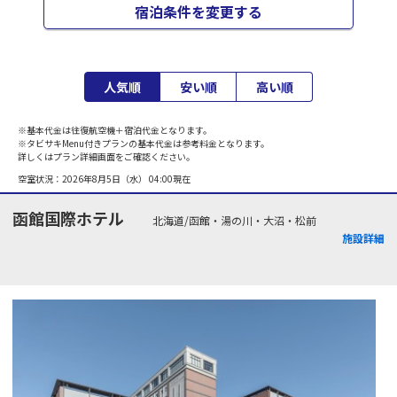
宿泊条件を変更する
人気順
安い順
高い順
※基本代金は往復航空機＋宿泊代金となります。
※タビサキMenu付きプランの基本代金は参考料金となります。
詳しくはプラン詳細画面をご確認ください。
空室状況：
2026年8月5日（水） 04:00
現在
函館国際ホテル
北海道/函館・湯の川・大沼・松前
施設詳細