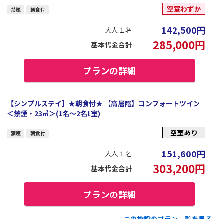
空室わずか
禁煙
朝食付
142,500
円
大人１名
285,000
円
基本代金合計
プランの詳細
【シンプルステイ】★朝食付★ 【高層階】コンフォートツイン
＜禁煙・23㎡＞(1名～2名1室)
空室あり
禁煙
朝食付
151,600
円
大人１名
303,200
円
基本代金合計
プランの詳細
この施設のプラン一覧を見る