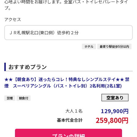
心地よい時間をお届けします。全室バス・トイレセパレートタイ
プ。
アクセス
ＪＲ札幌駅北口(東口側）徒歩約２分
ホテル
最寄り駅徒歩5分以内
おすすめプラン
★★【朝食あり】迷ったらコレ！特典なしシンプルステイ★★ 禁
煙 スーペリアシングル（バス・トイレ別）2名利用(2名1室)
空室あり
禁煙
朝食付
129,900
円
大人１名
259,800
円
基本代金合計
プランの詳細