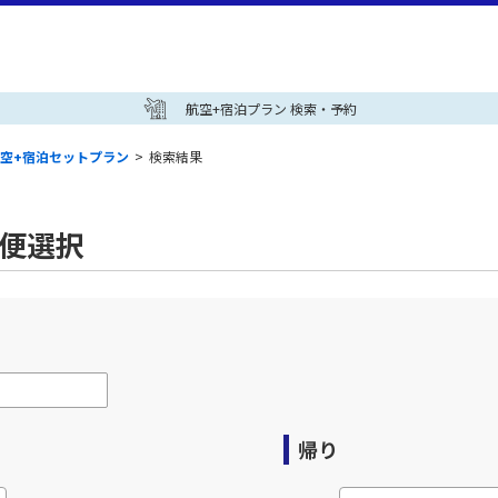
航空+宿泊プラン 検索・予約
空+宿泊セットプラン
>
検索結果
空便選択
帰り