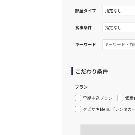
JAL256
広島
部屋タイプ
12:
乗継便あり
食事条件
上記航空便のクラスJを利
キーワード
JAL258
広島
13:
乗継便あり
こだわり条件
上記航空便のクラスJを利
プラン
JAL262
広島
16:
早期申込プラン
個室
乗継便あり
タビサキMenu（レンタカ
上記航空便のクラスJを利
JAL262
広島