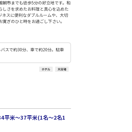
館朝市までも徒歩5分の好立地です。和
らしさを求めたお料理と真心を込めた
ジネスに便利なダブルルームや、大切
お寛ぎのひと時をお過ごし下さい。
バスで約30分、車で約20分。駐車
ホテル
大浴場
平米～37平米(1名～2名1