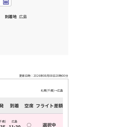
到着地
広島
更新日時：
2026年08月08日20時00分
札幌(千歳)
→
広島
発
到着
空席
フライト差額
千歳)
広島
○
選択中
:35
11:30