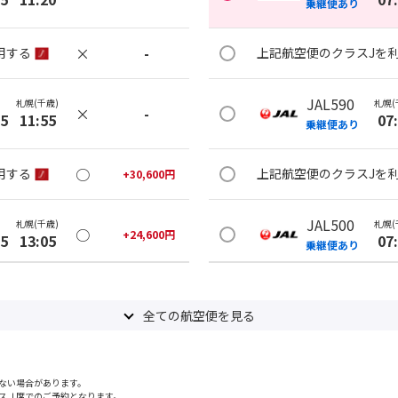
乗継便あり
×
-
用する
上記航空便のクラスJを
JAL590
札幌(千歳)
札幌(
×
-
35
11:55
07
乗継便あり
○
用する
上記航空便のクラスJを
+
30,600
円
JAL500
札幌(千歳)
札幌(
○
+
24,600
円
35
13:05
07
乗継便あり
×
-
用する
上記航空便のクラスJを
全ての航空便を見る
JAL500
札幌(千歳)
札幌(
×
-
30
14:15
07
乗継便あり
ない場合があります。
スＪ席でのご予約となります。