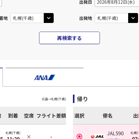
出発日
2026年8月12日(水)
着地
出発地
再検索する
帰り
広島
→
札幌(千歳)
発
到着
空席
フライト差額
選択
便名
出
JAL590
札幌(千歳)
札幌(
×
-
35
11:20
07