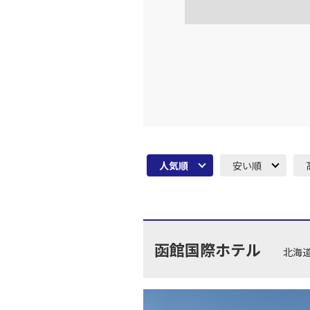
16:
乗継便あり
上記航空便のクラスJを利
JAL264
広島
18:
乗継便あり
上記航空便のクラスJを利
人気順
安い順
JAL264
広島
18:
乗継便あり
上記航空便のクラスJを利
函館国際ホテル
北海