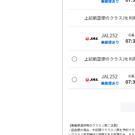
乗継便あり
上記航空便のクラスJを利
JAL252
広島
07:
乗継便あり
上記航空便のクラスJを利
JAL252
広島
07:
乗継便あり
上記航空便のクラスJを利
JAL254
広島
09:
乗継便あり
【乗継便選択時のクラスＪ席ご注意】
・経由便の場合、全区間でクラスＪ席を予約でき
・クラスＪ設定機材で空席がある区間のみ、クラ