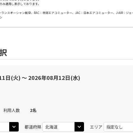
のみ適用し表示しております。
×
-
用する
上記航空便のクラスJを
日本トランスオーシャン航空、RAC：琉球エアコミューター、JAC：日本エアコミューター、J-AIR：ジ
ン
JAL502
札幌(千歳)
札幌(
○
+
24,600
円
30
13:05
08
乗継便あり
×
-
用する
上記航空便のクラスJを
選択
札幌(千歳)
JAL506
札幌(
○
選択中
45
12:45
11
乗継便あり
11日(火) 〜 2026年08月12日(水)
○
用する
+
2,400
円
上記航空便のクラスJを
札幌(千歳)
JAL508
札幌(
×
-
10
16:00
11
利用人数
2
名
乗継便あり
×
-
用する
都道府県
エリア
上記航空便のクラスJを