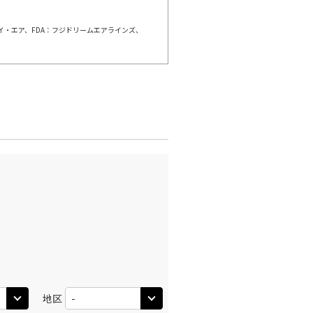
○
利用する
+
26,400
円
ェイ・エア、FDA：フジドリームエアラインズ、
千歳)
広島
○
+
20,400
円
:50
13:00
○
利用する
+
5,000
円
千歳)
広島
○
+
20,400
円
:00
15:40
○
利用する
+
5,000
円
千歳)
広島
○
+
20,400
円
:25
15:40
○
地区
利用する
+
26,400
円