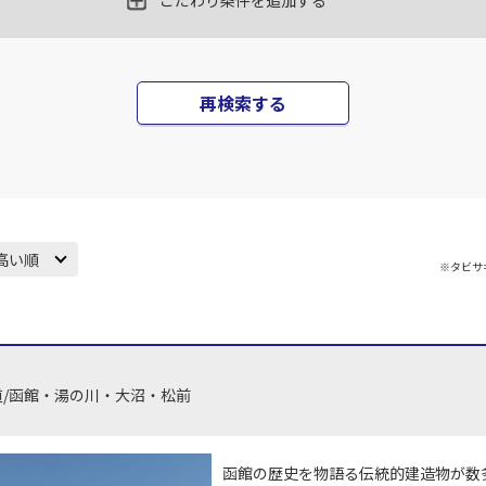
×
-
こだわり条件を追加する
15
21:30
16
乗継便あり
×
-
用する
上記航空便のクラスJを
再検索する
JAL518
札幌(千歳)
札幌(
×
-
05
22:20
17
乗継便あり
○
用する
上記航空便のクラスJを
+
30,600
円
高い順
※タビサ
JAL520
札幌(千歳)
札幌(
○
+
24,600
円
05
22:10
17
乗継便あり
×
-
用する
上記航空便のクラスJを
道/函館・湯の川・大沼・松前
函館の歴史を物語る伝統的建造物が数