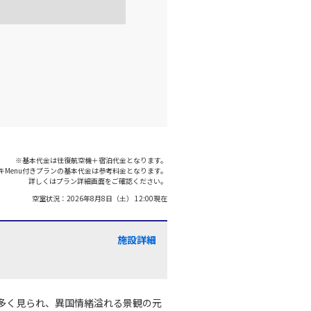
○
+
20,400
円
:00
21:15
○
利用する
+
26,400
円
千歳)
広島
○
+
20,400
円
:00
21:15
○
利用する
+
5,000
円
※基本代金は往復航空機＋宿泊代金となります。
キMenu付きプランの基本代金は参考料金となります。
千歳)
広島
詳しくはプラン詳細画面をご確認ください。
○
+
0
円
:15
21:15
空室状況：
2026年8月8日（土） 12:00
現在
×
-
利用する
施設詳細
多く見られ、異国情緒溢れる景観の元