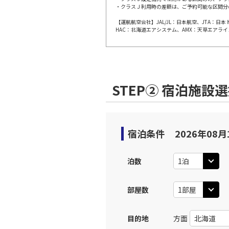
・クラスＪ利用時の差額は、ご予約可能な区間分
上記航空便のクラスJを利
【運航航空会社】JAL/JL：日本航空、JTA：
HAC：北海道エアシステム、AMX：天草エアライ
JAL254
広島
09:
乗継便あり
上記航空便のクラスJを利
STEP② 宿泊施設
広島
JAL3403
10:
宿泊条件
2026年08月
上記航空便のクラスJを利
泊数
JAL256
広島
12:
乗継便あり
部屋数
上記航空便のクラスJを利
目的地
方面