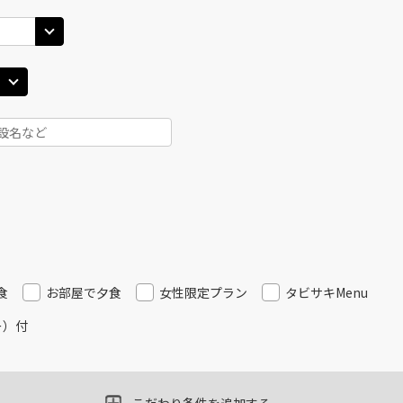
札幌(千歳)
札幌(
○
+
24,600
円
JAL3406
10
17:00
15
×
-
用する
上記航空便のクラスJを
JAL514
札幌(千歳)
札幌(
×
-
40
18:15
15
乗継便あり
×
-
用する
上記航空便のクラスJを
JAL516
札幌(千歳)
札幌(
×
-
15
20:15
16
食
お部屋で夕食
女性限定プラン
タビサキMenu
乗継便あり
ー）付
×
-
用する
上記航空便のクラスJを
JAL516
札幌(千歳)
札幌(