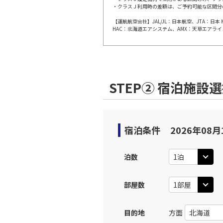
上記航空便のクラスJを利
・クラスＪ利用時の差額は、ご予約可能な区間分
【運航航空会社】JAL/JL：日本航空、JTA：
HAC：北海道エアシステム、AMX：天草エアライ
JAL106
大阪(伊
08:
乗継便あり
上記航空便のクラスJを利
STEP② 宿泊施設
JAL110
大阪(伊
09:
乗継便あり
宿泊条件
2026年08月
上記航空便のクラスJを利
泊数
JAL2205
大阪(伊
11:
乗継便あり
部屋数
JAL114
大阪(伊
目的地
方面
11:
乗継便あり