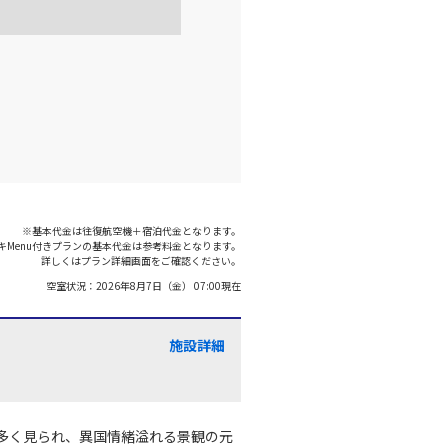
千歳)
大阪(伊丹)
○
+
21,400
円
:05
17:45
×
-
利用する
千歳)
大阪(伊丹)
○
+
8,300
円
:35
17:30
※基本代金は往復航空機＋宿泊代金となります。
キMenu付きプランの基本代金は参考料金となります。
千歳)
大阪(伊丹)
詳しくはプラン詳細画面をご確認ください。
○
+
0
円
:00
16:50
空室状況：
2026年8月7日（金） 07:00
現在
×
-
利用する
施設詳細
千歳)
大阪(伊丹)
○
+
8,700
円
:15
18:40
多く見られ、異国情緒溢れる景観の元