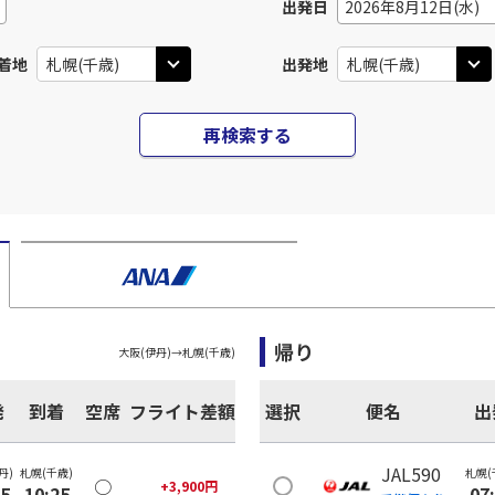
出発日
2026年8月12日(水)
着地
出発地
再検索する
帰り
大阪(伊丹)
→
札幌(千歳)
発
到着
空席
フライト差額
選択
便名
出
JAL590
丹)
札幌(千歳)
札幌(
○
+
3,900
円
05
10:25
07