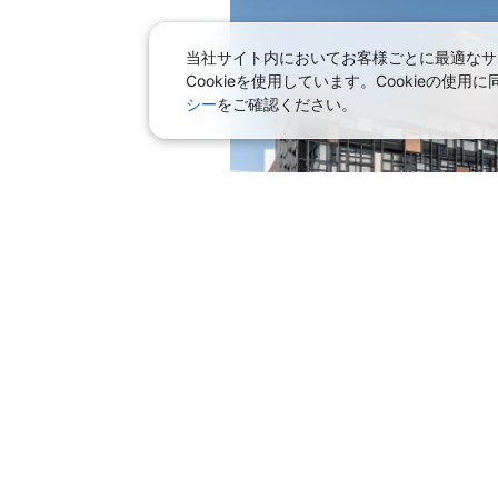
上記航空便のクラスJを利
当社サイト内においてお客様ごとに最適なサ
Cookieを使用しています。Cookieの
JAL128
大阪(伊
シー
をご確認ください。
16:
乗継便あり
上記航空便のクラスJを利
大阪(伊
JAL2019
18:
上記航空便のクラスJを利
大阪(伊
JAL3919
おすすめプラン
19:
【朝食付き】函館国際ホテルで
上記航空便のクラスJを利