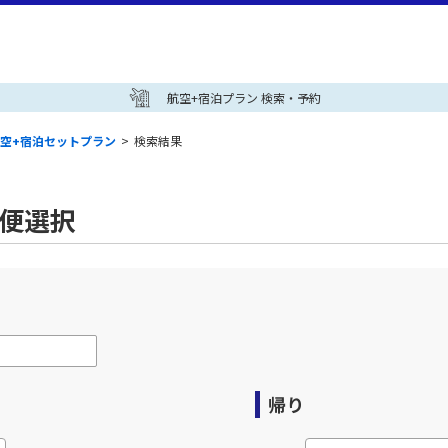
航空+宿泊プラン 検索・予約
空+宿泊セットプラン
>
検索結果
空便選択
帰り