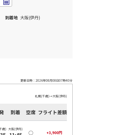
到着地
大阪(伊丹)
更新日時：
2026年08月08日07時40分
札幌(千歳)
→
大阪(伊丹)
発
到着
空席
フライト差額
千歳)
大阪(伊丹)
○
+
3,900
円
:35
11:45