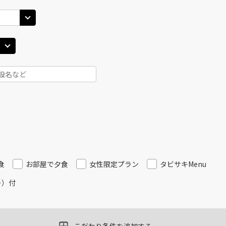
JAL504
札幌(
09
乗継便あり
×
-
用する
上記航空便のクラスJを
丹)
札幌(千歳)
×
-
45
13:35
JAL2902
札幌(
11
×
-
用する
乗継便あり
JAL506
丹)
札幌(千歳)
札幌(
×
-
00
15:45
11
乗継便あり
×
-
用する
上記航空便のクラスJを
食
お部屋で夕食
女性限定プラン
タビサキMenu
ー）付
札幌(
丹)
札幌(千歳)
JAL2004
×
-
12
25
16:00
上記航空便のクラスJを
×
-
用する