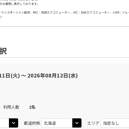
×
-
用する
上記航空便のクラスJを
のみ適用し表示しております。
日本トランスオーシャン航空、RAC：琉球エアコミューター、JAC：日本エアコミューター、J-AIR：ジ
ン
丹)
札幌(千歳)
JAL502
札幌(
×
-
20
11:55
08
乗継便あり
○
用する
+
25,900
円
上記航空便のクラスJを
選択
丹)
札幌(千歳)
札幌(
○
+
21,400
円
JAL2000
25
13:05
09
11日(火) 〜 2026年08月12日(水)
○
用する
上記航空便のクラスJを
+
25,900
円
札幌(
丹)
札幌(千歳)
JAL3912
○
+
8,300
円
09
00
14:00
利用人数
2
名
上記航空便のクラスJを
丹)
札幌(千歳)
×
-
都道府県
エリア
25
15:05