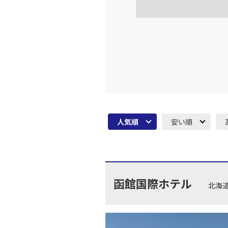
JAL2007
大阪(伊
12:
J-AIR
運航
上記航空便のクラスJを利
JAL118
大阪(伊
13:
乗継便あり
人気順
安い順
上記航空便のクラスJを利
JAL2209
大阪(伊
15:
乗継便あり
函館国際ホテル
北海
大阪(伊
JAL2009
15: