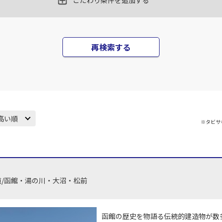
こだわり条件を追加する
JAL512
札幌(
丹)
札幌(千歳)
×
-
14
35
14:25
乗継便あり
再検索する
×
-
上記航空便のクラスJを
用する
JAL2904
札幌(
丹)
札幌(千歳)
○
+
21,400
円
14
25
17:00
乗継便あり
高い順
※タビサ
JAL2008
札幌(
×
-
用する
15
J-AIR
運航
丹)
札幌(千歳)
○
+
8,300
円
上記航空便のクラスJを
30
18:25
道/函館・湯の川・大沼・松前
JAL514
札幌(
丹)
札幌(千歳)
×
-
15
40
17:30
乗継便あり
函館の歴史を物語る伝統的建造物が数