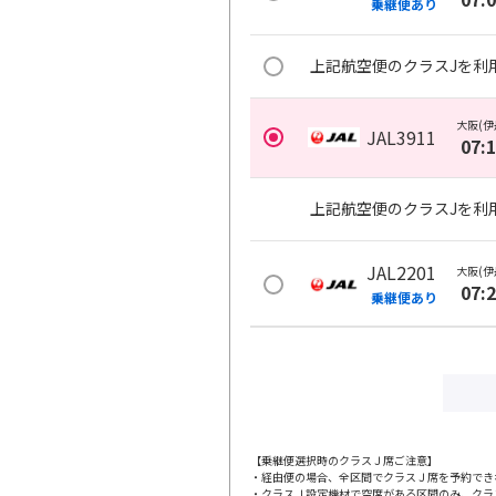
乗継便あり
上記航空便のクラスJを利
大阪(伊
JAL3911
07:
上記航空便のクラスJを利
JAL2201
大阪(伊
07:
乗継便あり
上記航空便のクラスJを利
大阪(伊
JAL2001
07:
【乗継便選択時のクラスＪ席ご注意】
・経由便の場合、全区間でクラスＪ席を予約でき
・クラスＪ設定機材で空席がある区間のみ、クラ