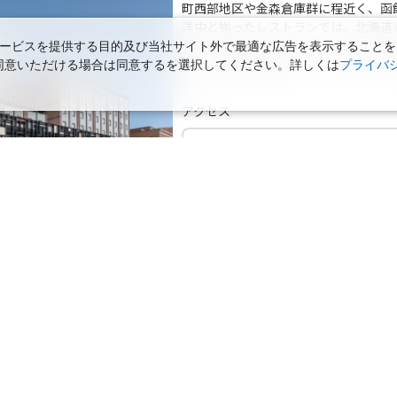
町西部地区や金森倉庫群に程近く、函
○
用する
上記航空便のクラスJを
+
2,400
円
洋中と揃ったレストランでは、北海道
サービスでおもてなしいたします。ビ
ービスを提供する目的及び当社サイト外で最適な広告を表示することを
な記念旅行に最適なスイートルームで
使用に同意いただける場合は同意するを選択してください。詳しくは
プライバ
JAL514
丹)
札幌(千歳)
札幌(
×
-
45
20:15
15
乗継便あり
アクセス
○
用する
上記航空便のクラスJを
+
25,900
円
函館駅から徒歩約8分。函館空港から
場284台完備(有料)。出し入れ自由
丹)
札幌(千歳)
札幌(
×
-
JAL2010
40
20:30
15
×
-
用する
上記航空便のクラスJを
丹)
札幌(千歳)
JAL516
札幌(
×
-
15
21:05
16
乗継便あり
贅沢な函館の旅を！ 【喫煙】スタンダードツインB／28
○
用する
+
2,400
円
上記航空便のクラスJを