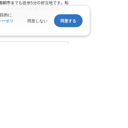
館朝市までも徒歩5分の好立地です。和
×
-
利用する
らしさを求めたお料理と真心を込めた
ジネスに便利なダブルルームや、大切
目的に
お寛ぎのひと時をお過ごし下さい。
シーポリ
同意しない
同意する
千歳)
大阪(伊丹)
○
+
8,700
円
:15
19:05
×
-
利用する
バスで約30分、車で約20分。駐車
千歳)
大阪(伊丹)
×
-
:55
17:45
ホテル
大浴場
×
-
利用する
千歳)
大阪(伊丹)
○
+
8,700
円
:00
19:45
平米(1名～2名1室)
×
-
利用する
空室わずか