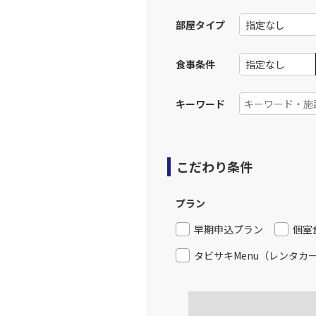
部屋タイプ
上記航空便のクラスJを利
食事条件
大阪(伊
JAL2005
11:
キーワード
上記航空便のクラスJを利
JAL2153
大阪(伊
こだわり条件
12:
乗継便あり
プラン
上記航空便のクラスJを利
早期申込プラン
個室
タビサキMenu（レンタカ
JAL116
大阪(伊
12:
乗継便あり
上記航空便のクラスJを利