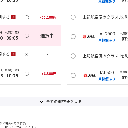
乗継便あり
○
用する
上記航空便のクラスJを
+
11,100
円
丹)
札幌(千歳)
JAL2900
札幌(
○
選択中
10
09:05
07
乗継便あり
×
-
用する
上記航空便のクラスJを
丹)
札幌(千歳)
JAL500
札幌(
○
+
8,300
円
25
10:25
07
乗継便あり
○
用する
+
10,700
円
上記航空便のクラスJを
全ての航空便を見る
丹)
札幌(千歳)
×
-
札幌(
JAL3910
40
09:30
08
ない場合があります。
スＪ席でのご予約となります。