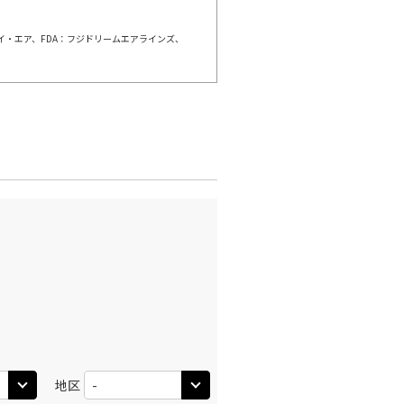
○
利用する
+
2,400
円
ェイ・エア、FDA：フジドリームエアラインズ、
千歳)
大阪(伊丹)
○
+
3,900
円
:50
12:35
○
利用する
+
25,900
円
千歳)
大阪(伊丹)
×
-
:00
10:50
×
-
利用する
千歳)
大阪(伊丹)
○
選択中
:40
11:30
×
-
利用する
地区