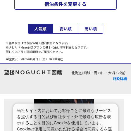
宿泊条件を変更する
人気順
安い順
高い順
※基本代金は往復航空機＋宿泊代金となります。
※タビサキMenu付きプランの基本代金は参考料金となります。
詳しくはプラン詳細画面をご確認ください。
空室状況：
2026年8月7日（金） 04:00
現在
望楼ＮＯＧＵＣＨＩ函館
北海道/函館・湯の川・大沼・松前
施設詳細
当社サイト内においてお客様ごとに最適なサービス
を提供する目的及び当社サイト外で最適な広告を表
示することを目的にCookieを使用しています。
Cookieの使用に同意いただける場合は同意するを選