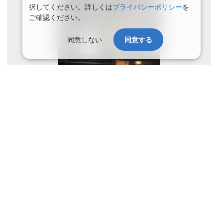
択してください。詳しくは
プライバシーポリシー
を
ご確認ください。
同意しない
同意する
寛ぎを追求したスイートルームは120㎡のメゾネット仕様。広々と
した客室展望風呂を完備しております。夕食は半個室食事処で近隣
の食材を活用して和洋創作料理を堪能。１Fにはモダンな雰囲気溢
れるカフェ・バー・ライブラリーもございます。本当の寛ぎを知る
大人に贈る空間です。 風呂のご利用時間 15:00～11:00
アクセス
ＪＲ函館本線函館駅より車で15分
旅館
天然温泉
露天風呂
大浴場