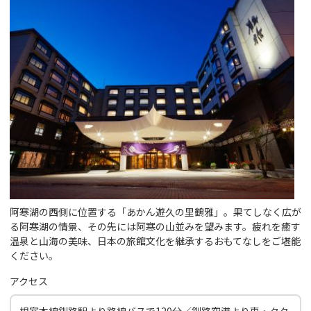
阿寒湖の西側に位置する「あかん遊久の里鶴雅」。果てしなく広が
る阿寒湖の情景、その先には阿寒の山並みを望みます。疲れを癒す
温泉と山海の美味、日本の旅館文化を継承するおもてなしをご堪能
ください。
アクセス
根室本線釧路駅より路線バスで120分／釧路空港より車・タク