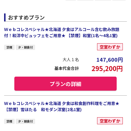
おすすめプラン
Ｗｅｂコレスペシャル★北海道 夕食はアルコール含む飲み放題
付！和洋中ビュッフェをご用意★ 【禁煙】和室(1名～4名1室)
空室わずか
禁煙
夕・朝食付
147,600
円
大人１名
295,200
円
基本代金合計
プランの詳細
Ｗｅｂコレスペシャル★北海道 夕食は和食創作料理をご用意★
【禁煙】雪ほたる 和モダン洋室(2名1室)
空室わずか
禁煙
夕・朝食付