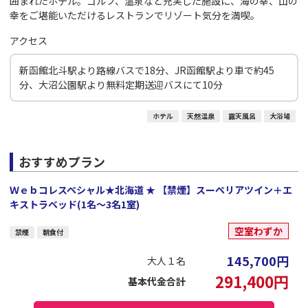
囲まれたホテル。ゴルフ、温泉など充実した施設に、海の幸、山の
幸をご堪能いただけるレストランでリゾート気分を満喫。
アクセス
新函館北斗駅より路線バスで18分、JR函館駅より車で約45
分、大沼公園駅より無料定期送迎バスにて10分
ホテル
天然温泉
露天風呂
大浴場
おすすめプラン
Ｗｅｂコレスペシャル★北海道 ★ 【禁煙】スーペリアツイン＋エ
キストラベッド(1名～3名1室)
空室わずか
禁煙
朝食付
145,700
円
大人１名
291,400
円
基本代金合計