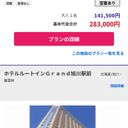
空室あり
禁煙
食事なし
141,500
円
大人１名
283,000
円
基本代金合計
プランの詳細
この施設のプラン一覧を見る
ホテルルートインＧｒａｎｄ旭川駅前
北海道/旭川・
層雲峡
施設詳細