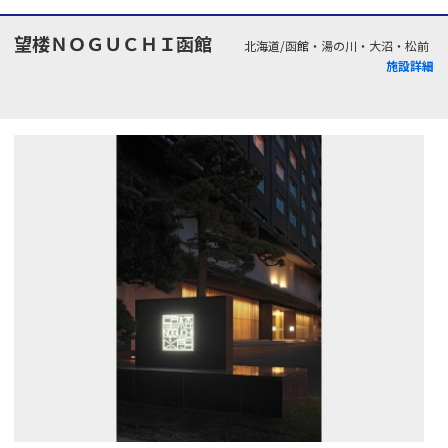
望楼ＮＯＧＵＣＨＩ函館
北海道/函館・湯の川・大沼・松前
施設詳細