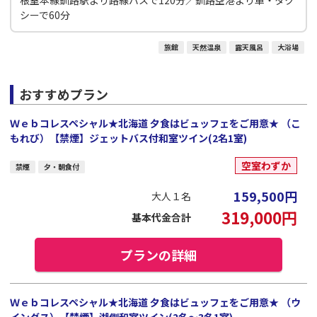
シーで60分
旅館
天然温泉
露天風呂
大浴場
おすすめプラン
Ｗｅｂコレスペシャル★北海道 夕食はビュッフェをご用意★ （こ
もれび）【禁煙】ジェットバス付和室ツイン(2名1室)
空室わずか
禁煙
夕・朝食付
159,500
円
大人１名
319,000
円
基本代金合計
プランの詳細
Ｗｅｂコレスペシャル★北海道 夕食はビュッフェをご用意★ （ウ
イングス）【禁煙】湖側和室ツイン(2名～3名1室)