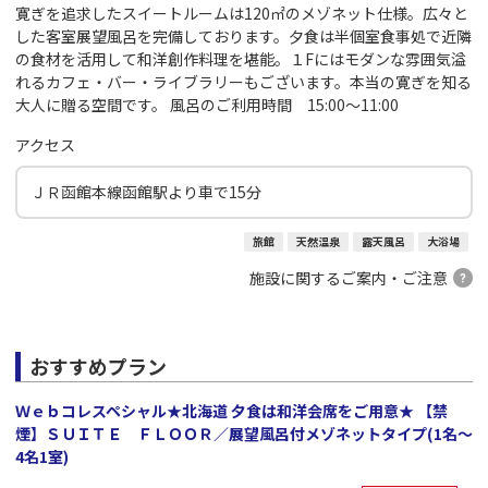
寛ぎを追求したスイートルームは120㎡のメゾネット仕様。広々と
した客室展望風呂を完備しております。夕食は半個室食事処で近隣
の食材を活用して和洋創作料理を堪能。１Fにはモダンな雰囲気溢
れるカフェ・バー・ライブラリーもございます。本当の寛ぎを知る
大人に贈る空間です。 風呂のご利用時間 15:00～11:00
アクセス
ＪＲ函館本線函館駅より車で15分
旅館
天然温泉
露天風呂
大浴場
施設に関するご案内・ご注意
おすすめプラン
Ｗｅｂコレスペシャル★北海道 夕食は和洋会席をご用意★ 【禁
煙】ＳＵＩＴＥ ＦＬＯＯＲ／展望風呂付メゾネットタイプ(1名～
4名1室)