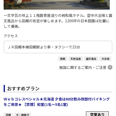
一文字瓦の地上１１階数寄屋造りの純和風ホテル。空中大浴場と露
天風呂から函館の街並が楽しめます。1200坪の日本庭園は壮麗に
して優美。
アクセス
ＪＲ函館本線函館駅より車・タクシーで15分
旅館
天然温泉
露天風呂
大浴場
施設に関するご案内・ご注意
おすすめプラン
Ｗｅｂコレスペシャル★北海道 夕食は60分飲み放題付バイキング
をご用意★ 【禁煙】和室(1名～5名1室)
空室あり
禁煙
夕・朝食付