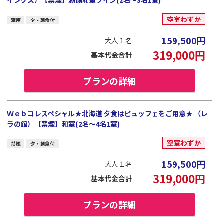
空室わずか
禁煙
夕・朝食付
159,500
円
大人１名
319,000
円
基本代金合計
プランの詳細
Ｗｅｂコレスペシャル★北海道 夕食はビュッフェをご用意★ （レ
ラの館）【禁煙】和室(2名～4名1室)
空室わずか
禁煙
夕・朝食付
159,500
円
大人１名
319,000
円
基本代金合計
プランの詳細