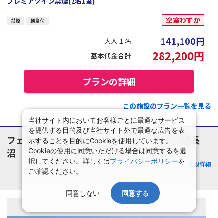
プレミアツイン禁煙(2名1室)
空室わずか
禁煙
朝食付
141,100
円
大人１名
282,200
円
基本代金合計
プランの詳細
この施設のプラン一覧を見る
当社サイト内においてお客様ごとに最適なサービス
を提供する目的及び当社サイト外で最適な広告を表
フェアフィールド・バイ・マリオット・北海道長
示することを目的にCookieを使用しています。
沼
Cookieの使用に同意いただける場合は同意するを選
北海道/洞爺湖・登別・苫小牧・千歳
択してください。詳しくは
プライバシーポリシー
を
施設詳細
ご確認ください。
同意しない
同意する