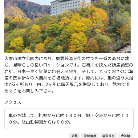
大雪山国立公園内にあり、層雲峡温泉街の中でも一番の高台に建
ち、見晴らしの良いロケーションです。石狩川を挟んだ断崖絶壁の
岩肌。日本一早く紅葉に出会える場所。そして、とっておきの北海
道の四季折々の大自然をご堪能頂けます。館内には、趣の違う大浴
場が3ヶ所あり。内、2ヶ所に露天風呂を併設しており、館内で湯
めぐりをお楽しみ下さい。
アクセス
車のお越しで、札幌からは約１８０分。旭川空港からは約１０
０分。旭山動物園からは８０分。
旅館
天然温泉
露天風呂
大浴場