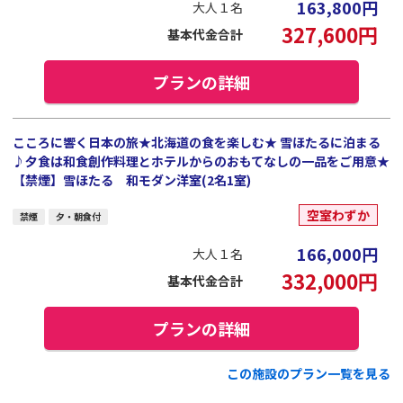
163,800
円
大人１名
327,600
円
基本代金合計
プランの詳細
こころに響く日本の旅★北海道の食を楽しむ★ 雪ほたるに泊まる
♪夕食は和食創作料理とホテルからのおもてなしの一品をご用意★
【禁煙】雪ほたる 和モダン洋室(2名1室)
空室わずか
禁煙
夕・朝食付
166,000
円
大人１名
332,000
円
基本代金合計
プランの詳細
この施設のプラン一覧を見る