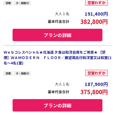
空室わずか
禁煙
夕・朝食付
191,400
円
大人１名
382,800
円
基本代金合計
プランの詳細
Ｗｅｂコレスペシャル★北海道 夕食は和洋会席をご用意★ 【禁
煙】ＷＡＭＯＤＥＲＮ ＦＬＯＯＲ／展望風呂付和洋室又は和室(2
名～4名1室)
空室わずか
禁煙
夕・朝食付
187,900
円
大人１名
375,800
円
基本代金合計
プランの詳細