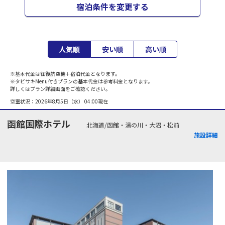
宿泊条件を変更する
人気順
安い順
高い順
※基本代金は往復航空機＋宿泊代金となります。
※タビサキMenu付きプランの基本代金は参考料金となります。
詳しくはプラン詳細画面をご確認ください。
空室状況：
2026年8月5日（水） 04:00
現在
函館国際ホテル
北海道/函館・湯の川・大沼・松前
施設詳細