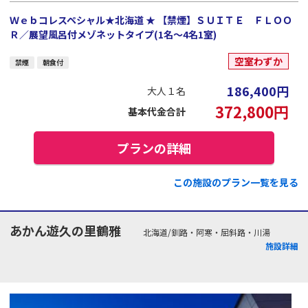
Ｗｅｂコレスペシャル★北海道 ★ 【禁煙】ＳＵＩＴＥ ＦＬＯＯ
Ｒ／展望風呂付メゾネットタイプ(1名～4名1室)
空室わずか
禁煙
朝食付
186,400
円
大人１名
372,800
円
基本代金合計
プランの詳細
この施設のプラン一覧を見る
あかん遊久の里鶴雅
北海道/釧路・阿寒・屈斜路・川湯
施設詳細