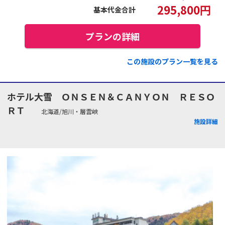
295,800
円
基本代金合計
プランの詳細
この施設のプラン一覧を見る
ホテル大雪 ＯＮＳＥＮ＆ＣＡＮＹＯＮ ＲＥＳＯ
ＲＴ
北海道/旭川・層雲峡
施設詳細