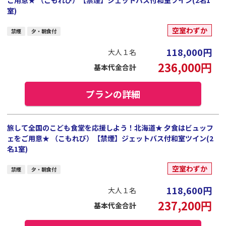
室)
空室わずか
禁煙
夕・朝食付
118,000
円
大人１名
236,000
円
基本代金合計
プランの詳細
旅して全国のこども食堂を応援しよう！北海道★ 夕食はビュッフ
ェをご用意★ （こもれび）【禁煙】ジェットバス付和室ツイン(2
名1室)
空室わずか
禁煙
夕・朝食付
118,600
円
大人１名
237,200
円
基本代金合計