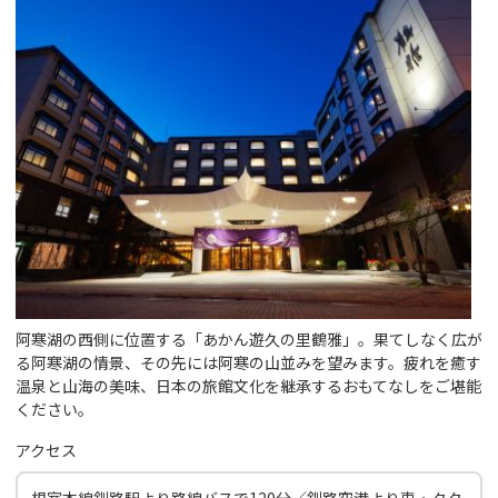
阿寒湖の西側に位置する「あかん遊久の里鶴雅」。果てしなく広が
る阿寒湖の情景、その先には阿寒の山並みを望みます。疲れを癒す
温泉と山海の美味、日本の旅館文化を継承するおもてなしをご堪能
ください。
アクセス
根室本線釧路駅より路線バスで120分／釧路空港より車・タク