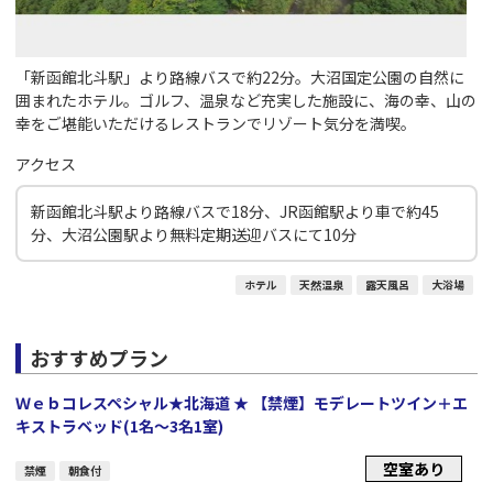
「新函館北斗駅」より路線バスで約22分。大沼国定公園の自然に
囲まれたホテル。ゴルフ、温泉など充実した施設に、海の幸、山の
幸をご堪能いただけるレストランでリゾート気分を満喫。
アクセス
新函館北斗駅より路線バスで18分、JR函館駅より車で約45
分、大沼公園駅より無料定期送迎バスにて10分
ホテル
天然温泉
露天風呂
大浴場
おすすめプラン
Ｗｅｂコレスペシャル★北海道 ★ 【禁煙】モデレートツイン＋エ
キストラベッド(1名～3名1室)
空室あり
禁煙
朝食付