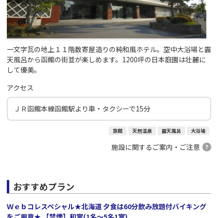
一文字瓦の地上１１階数寄屋造りの純和風ホテル。空中大浴場と露
天風呂から函館の街並が楽しめます。1200坪の日本庭園は壮麗に
して優美。
アクセス
ＪＲ函館本線函館駅より車・タクシーで15分
旅館
天然温泉
露天風呂
大浴場
施設に関するご案内・ご注意
おすすめプラン
Ｗｅｂコレスペシャル★北海道 夕食は60分飲み放題付バイキング
をご用意★ 【禁煙】和室(1名～5名1室)