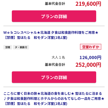
219,600
円
基本代金合計
プランの詳細
Ｗｅｂコレスペシャル★北海道 夕食は和食創作料理をご用意★
【禁煙】雪ほたる 和モダン洋室(2名1室)
空室わずか
禁煙
夕・朝食付
126,000
円
大人１名
252,000
円
基本代金合計
プランの詳細
こころに響く日本の旅★北海道の食を楽しむ★ 雪ほたるに泊まる
♪夕食は和食創作料理とホテルからのおもてなしの一品をご用意★
【禁煙】雪ほたる 和モダン洋室(2名1室)