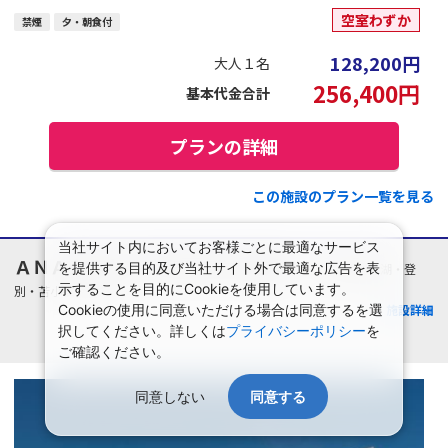
空室わずか
禁煙
夕・朝食付
128,200
円
大人１名
256,400
円
基本代金合計
プランの詳細
この施設のプラン一覧を見る
当社サイト内においてお客様ごとに最適なサービス
ＡＮＡクラウンプラザホテル千歳
を提供する目的及び当社サイト外で最適な広告を表
北海道/洞爺湖・登
示することを目的にCookieを使用しています。
別・苫小牧・千歳
Cookieの使用に同意いただける場合は同意するを選
施設詳細
択してください。詳しくは
プライバシーポリシー
を
ご確認ください。
同意しない
同意する