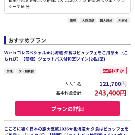
シーで60分
旅館
天然温泉
露天風呂
大浴場
おすすめプラン
Ｗｅｂコレスペシャル★北海道 夕食はビュッフェをご用意★ （こ
もれび）【禁煙】ジェットバス付和室ツイン(2名1室)
空室わずか
禁煙
夕・朝食付
121,700
円
大人１名
243,400
円
基本代金合計
プランの詳細
こころに響く日本の旅★夏旅2026★北海道★ 夕食はビュッフェを
ご用意★ （こもれび）【禁煙】ジェットバス付和室ツイン(2名1