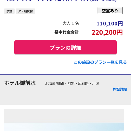
空室あり
禁煙
夕・朝食付
110,100
円
大人１名
220,200
円
基本代金合計
プランの詳細
この施設のプラン一覧を見る
ホテル御前水
北海道/釧路・阿寒・屈斜路・川湯
施設詳細