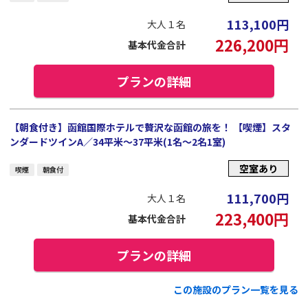
113,100
円
大人１名
226,200
円
基本代金合計
プランの詳細
【朝食付き】函館国際ホテルで贅沢な函館の旅を！ 【喫煙】スタ
ンダードツインA／34平米～37平米(1名～2名1室)
空室あり
喫煙
朝食付
111,700
円
大人１名
223,400
円
基本代金合計
プランの詳細
この施設のプラン一覧を見る