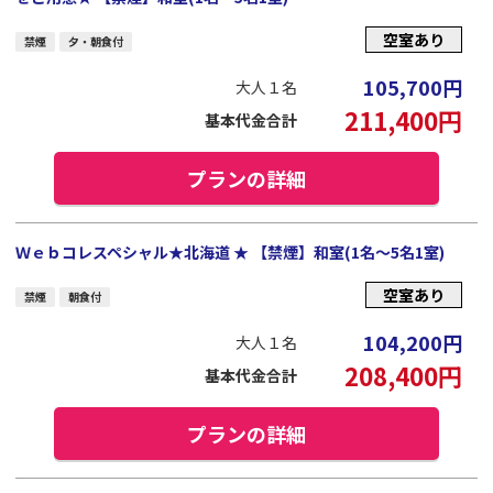
空室あり
禁煙
夕・朝食付
105,700
円
大人１名
211,400
円
基本代金合計
プランの詳細
Ｗｅｂコレスペシャル★北海道 ★ 【禁煙】和室(1名～5名1室)
空室あり
禁煙
朝食付
104,200
円
大人１名
208,400
円
基本代金合計
プランの詳細