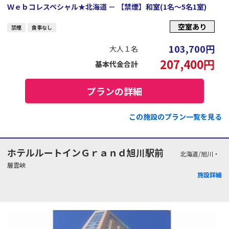
Ｗｅｂコレスペシャル★北海道 － 【禁煙】和室(1名～5名1室)
空室あり
禁煙
食事なし
103,700
円
大人１名
207,400
円
基本代金合計
プランの詳細
この施設のプラン一覧を見る
ホテルルートインＧｒａｎｄ旭川駅前
北海道/旭川・
層雲峡
施設詳細