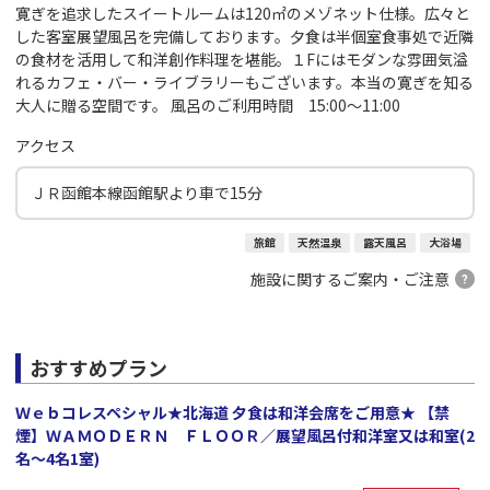
寛ぎを追求したスイートルームは120㎡のメゾネット仕様。広々と
した客室展望風呂を完備しております。夕食は半個室食事処で近隣
の食材を活用して和洋創作料理を堪能。１Fにはモダンな雰囲気溢
れるカフェ・バー・ライブラリーもございます。本当の寛ぎを知る
大人に贈る空間です。 風呂のご利用時間 15:00～11:00
アクセス
ＪＲ函館本線函館駅より車で15分
旅館
天然温泉
露天風呂
大浴場
施設に関するご案内・ご注意
おすすめプラン
Ｗｅｂコレスペシャル★北海道 夕食は和洋会席をご用意★ 【禁
煙】ＷＡＭＯＤＥＲＮ ＦＬＯＯＲ／展望風呂付和洋室又は和室(2
名～4名1室)