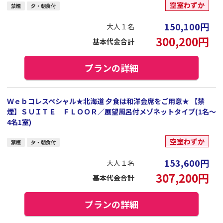
空室わずか
禁煙
夕・朝食付
150,100
円
大人１名
300,200
円
基本代金合計
プランの詳細
Ｗｅｂコレスペシャル★北海道 夕食は和洋会席をご用意★ 【禁
煙】ＳＵＩＴＥ ＦＬＯＯＲ／展望風呂付メゾネットタイプ(1名～
4名1室)
空室わずか
禁煙
夕・朝食付
153,600
円
大人１名
307,200
円
基本代金合計
プランの詳細