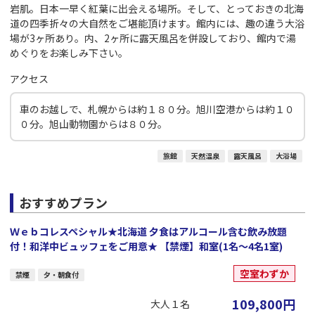
岩肌。日本一早く紅葉に出会える場所。そして、とっておきの北海
道の四季折々の大自然をご堪能頂けます。館内には、趣の違う大浴
場が3ヶ所あり。内、2ヶ所に露天風呂を併設しており、館内で湯
めぐりをお楽しみ下さい。
アクセス
車のお越しで、札幌からは約１８０分。旭川空港からは約１０
０分。旭山動物園からは８０分。
旅館
天然温泉
露天風呂
大浴場
おすすめプラン
Ｗｅｂコレスペシャル★北海道 夕食はアルコール含む飲み放題
付！和洋中ビュッフェをご用意★ 【禁煙】和室(1名～4名1室)
空室わずか
禁煙
夕・朝食付
109,800
円
大人１名