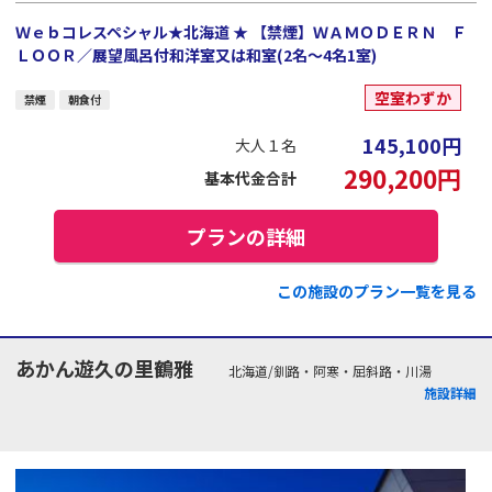
Ｗｅｂコレスペシャル★北海道 ★ 【禁煙】ＷＡＭＯＤＥＲＮ Ｆ
ＬＯＯＲ／展望風呂付和洋室又は和室(2名～4名1室)
空室わずか
禁煙
朝食付
145,100
円
大人１名
290,200
円
基本代金合計
プランの詳細
この施設のプラン一覧を見る
あかん遊久の里鶴雅
北海道/釧路・阿寒・屈斜路・川湯
施設詳細