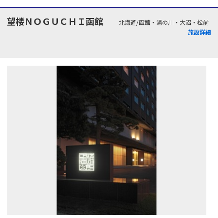
望楼ＮＯＧＵＣＨＩ函館
北海道/函館・湯の川・大沼・松前
施設詳細