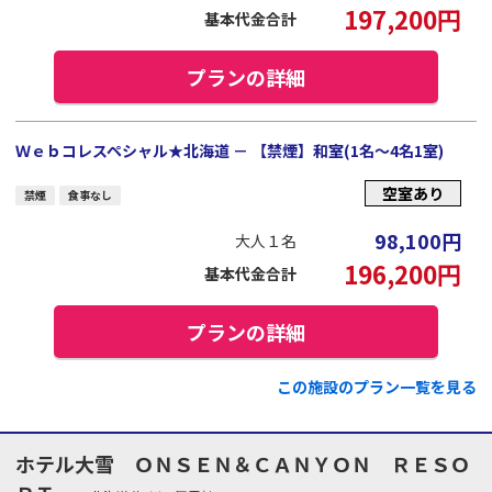
197,200
円
基本代金合計
プランの詳細
Ｗｅｂコレスペシャル★北海道 － 【禁煙】和室(1名～4名1室)
空室あり
禁煙
食事なし
98,100
円
大人１名
196,200
円
基本代金合計
プランの詳細
この施設のプラン一覧を見る
ホテル大雪 ＯＮＳＥＮ＆ＣＡＮＹＯＮ ＲＥＳＯ