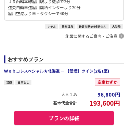
ＪＲ函館本線旭川駅より徒歩で2分
道央自動車道旭川鷹栖インターより20分
旭川空港より車・タクシーで40分
ホテル
天然温泉
最寄り駅徒歩5分以内
大浴場
施設に関するご案内・ご注意
おすすめプラン
Ｗｅｂコレスペシャル★北海道 － 【禁煙】ツイン(2名1室)
空室わずか
禁煙
食事なし
96,800
円
大人１名
193,600
円
基本代金合計
プランの詳細