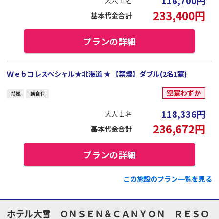
116,700
円
大人１名
233,400
円
基本代金合計
プランの詳細
Ｗｅｂコレスペシャル★北海道 ★ 【禁煙】ダブル(2名1室)
空室わずか
禁煙
朝食付
118,336
円
大人１名
236,672
円
基本代金合計
プランの詳細
この施設のプラン一覧を見る
ホテル大雪 ＯＮＳＥＮ＆ＣＡＮＹＯＮ ＲＥＳＯ