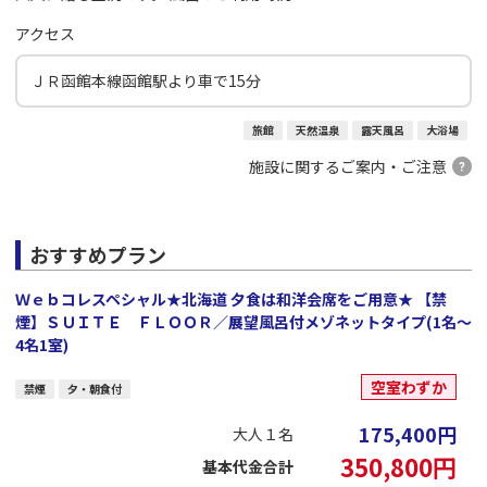
アクセス
ＪＲ函館本線函館駅より車で15分
旅館
天然温泉
露天風呂
大浴場
施設に関するご案内・ご注意
おすすめプラン
Ｗｅｂコレスペシャル★北海道 夕食は和洋会席をご用意★ 【禁
煙】ＳＵＩＴＥ ＦＬＯＯＲ／展望風呂付メゾネットタイプ(1名～
4名1室)
空室わずか
禁煙
夕・朝食付
175,400
円
大人１名
350,800
円
基本代金合計