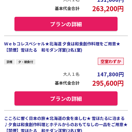
263,200
円
基本代金合計
プランの詳細
Ｗｅｂコレスペシャル★北海道 夕食は和食創作料理をご用意★
【禁煙】雪ほたる 和モダン洋室(2名1室)
空室わずか
禁煙
夕・朝食付
147,800
円
大人１名
295,600
円
基本代金合計
プランの詳細
こころに響く日本の旅★北海道の食を楽しむ★ 雪ほたるに泊まる
♪夕食は和食創作料理とホテルからのおもてなしの一品をご用意★
【禁煙】雪ほたる 和モダン洋室(2名1室)