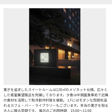
寛ぎを追求したスイートルームは120㎡のメゾネット仕様。広々と
した客室展望風呂を完備しております。夕食は半個室食事処で近隣
の食材を活用して和洋創作料理を堪能。１Fにはモダンな雰囲気溢
れるカフェ・バー・ライブラリーもございます。本当の寛ぎを知る
大人に贈る空間です。 風呂のご利用時間 15:00～11:00