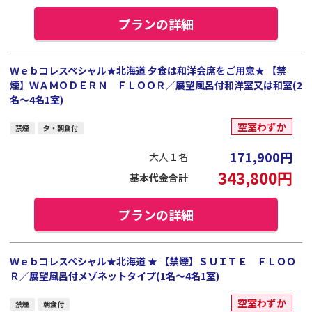
プランの詳細
Ｗｅｂコレスペシャル★北海道 夕食は和洋会席をご用意★ 【禁
煙】ＷＡＭＯＤＥＲＮ ＦＬＯＯＲ／展望風呂付和洋室又は和室(2
名～4名1室)
空室わずか
禁煙
夕・朝食付
171,900
円
大人１名
343,800
円
基本代金合計
プランの詳細
Ｗｅｂコレスペシャル★北海道 ★ 【禁煙】ＳＵＩＴＥ ＦＬＯＯ
Ｒ／展望風呂付メゾネットタイプ(1名～4名1室)
空室わずか
禁煙
朝食付