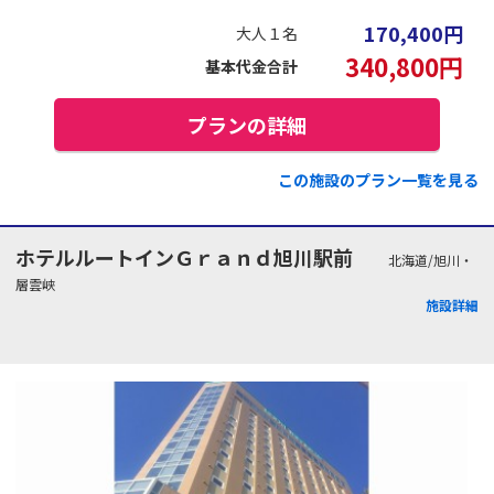
170,400
円
大人１名
340,800
円
基本代金合計
プランの詳細
この施設のプラン一覧を見る
ホテルルートインＧｒａｎｄ旭川駅前
北海道/旭川・
層雲峡
施設詳細