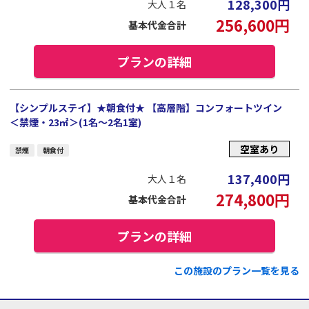
128,300
円
大人１名
256,600
円
基本代金合計
プランの詳細
【シンプルステイ】★朝食付★ 【高層階】コンフォートツイン
＜禁煙・23㎡＞(1名～2名1室)
空室あり
禁煙
朝食付
137,400
円
大人１名
274,800
円
基本代金合計
プランの詳細
この施設のプラン一覧を見る