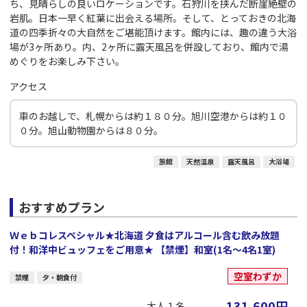
ち、見晴らしの良いロケーションです。石狩川を挟んだ断崖絶壁の
岩肌。日本一早く紅葉に出会える場所。そして、とっておきの北海
道の四季折々の大自然をご堪能頂けます。館内には、趣の違う大浴
場が3ヶ所あり。内、2ヶ所に露天風呂を併設しており、館内で湯
めぐりをお楽しみ下さい。
アクセス
車のお越しで、札幌からは約１８０分。旭川空港からは約１０
０分。旭山動物園からは８０分。
旅館
天然温泉
露天風呂
大浴場
おすすめプラン
Ｗｅｂコレスペシャル★北海道 夕食はアルコール含む飲み放題
付！和洋中ビュッフェをご用意★ 【禁煙】和室(1名～4名1室)
空室わずか
禁煙
夕・朝食付
131,600
円
大人１名