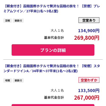
【朝食付き】函館国際ホテルで贅沢な函館の旅を！ 【禁煙】プレ
ミアムツイン／27平米(1名～3名1室)
空室あり
禁煙
朝食付
134,900
円
大人１名
269,800
円
基本代金合計
プランの詳細
【朝食付き】函館国際ホテルで贅沢な函館の旅を！ 【喫煙】スタ
ンダードツインA／34平米～37平米(1名～2名1室)
空室わずか
喫煙
朝食付
133,500
円
大人１名
267,000
円
基本代金合計