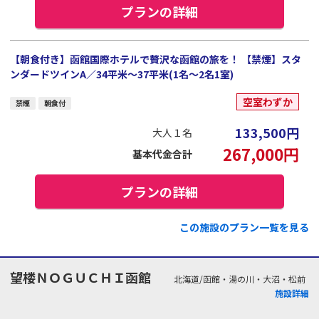
プランの詳細
【朝食付き】函館国際ホテルで贅沢な函館の旅を！ 【禁煙】スタ
ンダードツインA／34平米～37平米(1名～2名1室)
空室わずか
禁煙
朝食付
133,500
円
大人１名
267,000
円
基本代金合計
プランの詳細
この施設のプラン一覧を見る
望楼ＮＯＧＵＣＨＩ函館
北海道/函館・湯の川・大沼・松前
施設詳細