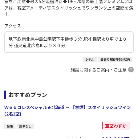
室をご用意◆最大5名迄宿泊可◆19～20階の最上階プレミアムフロ
アは、客室アメニティ等スタイリッシュでワンランク上の空間を演
出。
アクセス
地下鉄南北線中島公園駅下車徒歩３分 JR札幌駅より車で１０
分 道央道北広島ICより３０分
ホテル
最寄り駅徒歩5分以内
施設に関するご案内・ご注意
おすすめプラン
Ｗｅｂコレスペシャル★北海道 － 【禁煙】スタイリッシュツイン
(2名1室)
空室わずか
禁煙
食事なし