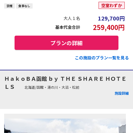
空室わずか
禁煙
食事なし
129,700
円
大人１名
259,400
円
基本代金合計
プランの詳細
この施設のプラン一覧を見る
ＨａｋｏＢＡ函館 ｂｙ ＴＨＥ ＳＨＡＲＥ ＨＯＴＥ
ＬＳ
北海道/函館・湯の川・大沼・松前
施設詳細