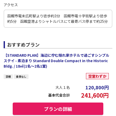
アクセス
函館市電末広町駅より徒歩約3分 函館市電十字街駅より徒歩
約5分 函館空港よりシャトルバスにて最寄バス停まで約25分
おすすめプラン
【STANDARD PLAN】海辺に佇む隠れ家ホテルで過ごすシンプル
ステイ - 素泊まり Standard Double Compact in the Historic
Bldg. / 18㎡(1名～2名1室)
空室わずか
禁煙
食事なし
120,800
円
大人１名
241,600
円
基本代金合計
プランの詳細