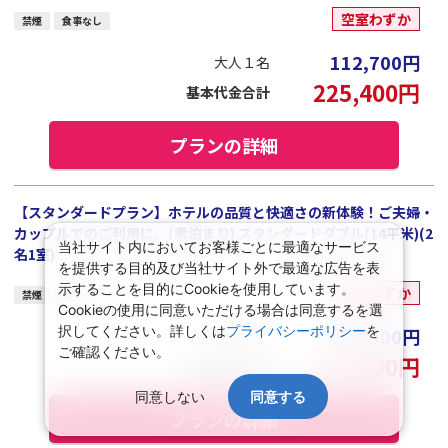
空室わずか
禁煙
食事なし
112,700
円
大人１名
225,400
円
基本代金合計
プランの詳細
【スタンダードプラン】ホテルの品質と快適さの新体験！ご夫婦・
カップルでのご利用に。(素泊まり) スタンダードダブル(14平米)(2
当社サイト内においてお客様ごとに最適なサービス
名1室)
を提供する目的及び当社サイト外で最適な広告を表
示することを目的にCookieを使用しています。
空室わずか
禁煙
食事なし
Cookieの使用に同意いただける場合は同意するを選
択してください。詳しくは
プライバシーポリシー
を
111,300
円
大人１名
ご確認ください。
222,600
円
基本代金合計
同意しない
同意する
プランの詳細