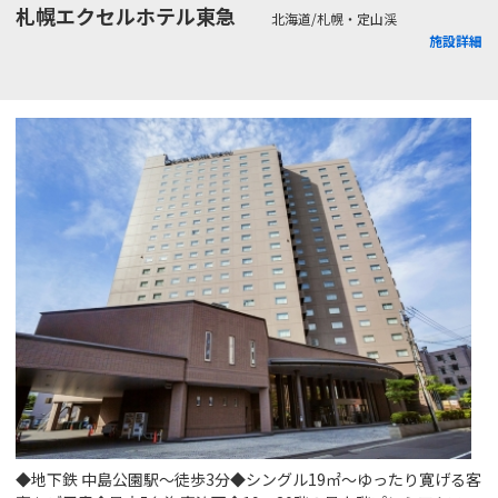
札幌エクセルホテル東急
北海道/札幌・定山渓
施設詳細
◆地下鉄 中島公園駅～徒歩3分◆シングル19㎡～ゆったり寛げる客