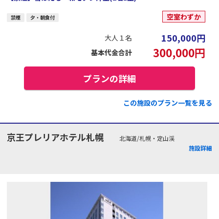
空室わずか
禁煙
夕・朝食付
150,000
円
大人１名
300,000
円
基本代金合計
プランの詳細
この施設のプラン一覧を見る
京王プレリアホテル札幌
北海道/札幌・定山渓
施設詳細