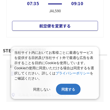
07:35
09:10
JAL590
航空便を変更する
STEP② 宿泊施設選択
当社サイト内においてお客様ごとに最適なサービス
を提供する目的及び当社サイト外で最適な広告を表
示することを目的にCookieを使用しています。
選択中の宿泊条件
Cookieの使用に同意いただける場合は同意するを選
泊数：1泊
部屋数・人数：2名1室
択してください。詳しくは
プライバシーポリシー
を
ご確認ください。
部屋タイプ：指定なし
食事条件：指定なし
同意しない
同意する
北海道/北海道/指定なし/指定なし