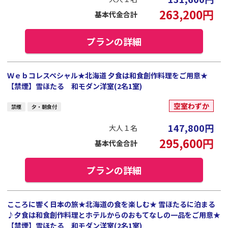
263,200
円
基本代金合計
プランの詳細
Ｗｅｂコレスペシャル★北海道 夕食は和食創作料理をご用意★
【禁煙】雪ほたる 和モダン洋室(2名1室)
空室わずか
禁煙
夕・朝食付
147,800
円
大人１名
295,600
円
基本代金合計
プランの詳細
こころに響く日本の旅★北海道の食を楽しむ★ 雪ほたるに泊まる
♪夕食は和食創作料理とホテルからのおもてなしの一品をご用意★
【禁煙】雪ほたる 和モダン洋室(2名1室)