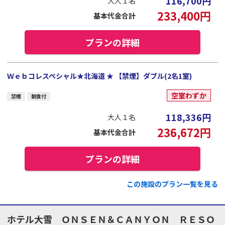
116,700
円
大人１名
233,400
円
基本代金合計
プランの詳細
Ｗｅｂコレスペシャル★北海道 ★ 【禁煙】ダブル(2名1室)
空室わずか
禁煙
朝食付
118,336
円
大人１名
236,672
円
基本代金合計
プランの詳細
この施設のプラン一覧を見る
ホテル大雪 ＯＮＳＥＮ＆ＣＡＮＹＯＮ ＲＥＳＯ