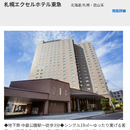
札幌エクセルホテル東急
北海道/札幌・定山渓
施設詳細
◆地下鉄 中島公園駅～徒歩3分◆シングル19㎡～ゆったり寛げる客