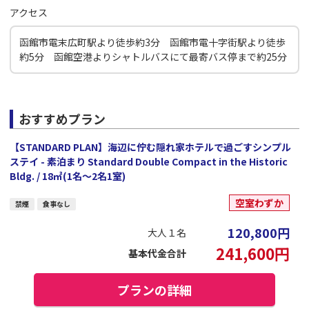
アクセス
函館市電末広町駅より徒歩約3分 函館市電十字街駅より徒歩
約5分 函館空港よりシャトルバスにて最寄バス停まで約25分
おすすめプラン
【STANDARD PLAN】海辺に佇む隠れ家ホテルで過ごすシンプル
ステイ - 素泊まり Standard Double Compact in the Historic
Bldg. / 18㎡(1名～2名1室)
空室わずか
禁煙
食事なし
120,800
円
大人１名
241,600
円
基本代金合計
プランの詳細