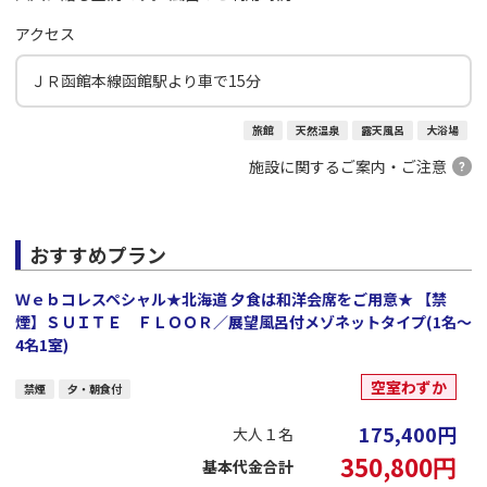
アクセス
ＪＲ函館本線函館駅より車で15分
旅館
天然温泉
露天風呂
大浴場
施設に関するご案内・ご注意
おすすめプラン
Ｗｅｂコレスペシャル★北海道 夕食は和洋会席をご用意★ 【禁
煙】ＳＵＩＴＥ ＦＬＯＯＲ／展望風呂付メゾネットタイプ(1名～
4名1室)
空室わずか
禁煙
夕・朝食付
175,400
円
大人１名
350,800
円
基本代金合計