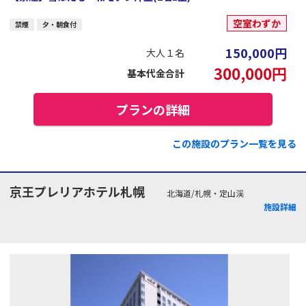
空室わずか
禁煙
夕・朝食付
150,000
円
大人１名
300,000
円
基本代金合計
プランの詳細
この施設のプラン一覧を見る
京王プレリアホテル札幌
北海道/札幌・定山渓
施設詳細