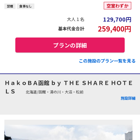
空室わずか
禁煙
食事なし
129,700
円
大人１名
259,400
円
基本代金合計
プランの詳細
この施設のプラン一覧を見る
ＨａｋｏＢＡ函館 ｂｙ ＴＨＥ ＳＨＡＲＥ ＨＯＴＥ
ＬＳ
北海道/函館・湯の川・大沼・松前
施設詳細