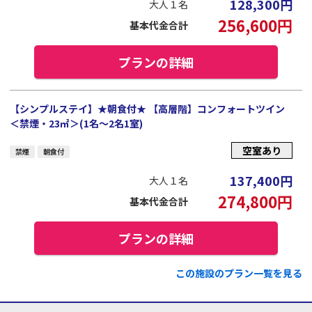
128,300
円
大人１名
256,600
円
基本代金合計
プランの詳細
【シンプルステイ】★朝食付★ 【高層階】コンフォートツイン
＜禁煙・23㎡＞(1名～2名1室)
空室あり
禁煙
朝食付
137,400
円
大人１名
274,800
円
基本代金合計
プランの詳細
この施設のプラン一覧を見る