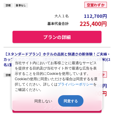
空室わずか
禁煙
食事なし
112,700
円
大人１名
225,400
円
基本代金合計
プランの詳細
【スタンダードプラン】ホテルの品質と快適さの新体験！ご夫婦・
カップルでのご利用に。(素泊まり) スタンダードダブル(14平米)(2
当社サイト内においてお客様ごとに最適なサービス
名1室)
を提供する目的及び当社サイト外で最適な広告を表
示することを目的にCookieを使用しています。
空室わずか
禁煙
食事なし
Cookieの使用に同意いただける場合は同意するを選
択してください。詳しくは
プライバシーポリシー
を
111,300
円
大人１名
ご確認ください。
222,600
円
基本代金合計
同意しない
同意する
プランの詳細