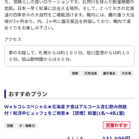
ち、見晴らしの良いロケーションです。石狩川を挟んだ断崖絶壁の
岩肌。日本一早く紅葉に出会える場所。そして、とっておきの北海
道の四季折々の大自然をご堪能頂けます。館内には、趣の違う大浴
場が3ヶ所あり。内、2ヶ所に露天風呂を併設しており、館内で湯
めぐりをお楽しみ下さい。
アクセス
車のお越しで、札幌からは約１８０分。旭川空港からは約１０
０分。旭山動物園からは８０分。
旅館
天然温泉
露天風呂
大浴場
おすすめプラン
Ｗｅｂコレスペシャル★北海道 夕食はアルコール含む飲み放題
付！和洋中ビュッフェをご用意★ 【禁煙】和室(1名～4名1室)
空室わずか
禁煙
夕・朝食付
131,600
円
大人１名