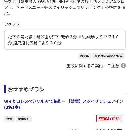
室をご用意◆最大5名迄宿泊可◆19～20階の最上階プレミアムフロ
アは、客室アメニティ等スタイリッシュでワンランク上の空間を演
出。
アクセス
地下鉄南北線中島公園駅下車徒歩３分 JR札幌駅より車で１０
分 道央道北広島ICより３０分
ホテル
最寄り駅徒歩5分以内
施設に関するご案内・ご注意
おすすめプラン
Ｗｅｂコレスペシャル★北海道 － 【禁煙】スタイリッシュツイン
(2名1室)
空室わずか
禁煙
食事なし