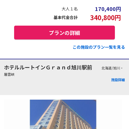
170,400
円
大人１名
340,800
円
基本代金合計
プランの詳細
この施設のプラン一覧を見る
ホテルルートインＧｒａｎｄ旭川駅前
北海道/旭川・
層雲峡
施設詳細