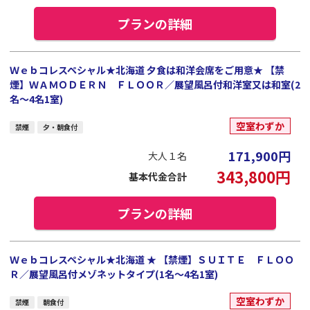
プランの詳細
Ｗｅｂコレスペシャル★北海道 夕食は和洋会席をご用意★ 【禁
煙】ＷＡＭＯＤＥＲＮ ＦＬＯＯＲ／展望風呂付和洋室又は和室(2
名～4名1室)
空室わずか
禁煙
夕・朝食付
171,900
円
大人１名
343,800
円
基本代金合計
プランの詳細
Ｗｅｂコレスペシャル★北海道 ★ 【禁煙】ＳＵＩＴＥ ＦＬＯＯ
Ｒ／展望風呂付メゾネットタイプ(1名～4名1室)
空室わずか
禁煙
朝食付