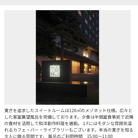
寛ぎを追求したスイートルームは120㎡のメゾネット仕様。広々と
した客室展望風呂を完備しております。夕食は半個室食事処で近隣
の食材を活用して和洋創作料理を堪能。１Fにはモダンな雰囲気溢
れるカフェ・バー・ライブラリーもございます。本当の寛ぎを知る
大人に贈る空間です。 風呂のご利用時間 15:00～11:00