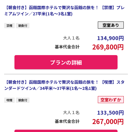
【朝食付き】函館国際ホテルで贅沢な函館の旅を！ 【禁煙】プレ
ミアムツイン／27平米(1名～3名1室)
空室あり
禁煙
朝食付
134,900
円
大人１名
269,800
円
基本代金合計
プランの詳細
【朝食付き】函館国際ホテルで贅沢な函館の旅を！ 【喫煙】スタ
ンダードツインA／34平米～37平米(1名～2名1室)
空室わずか
喫煙
朝食付
133,500
円
大人１名
267,000
円
基本代金合計