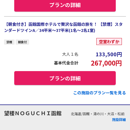
プランの詳細
【朝食付き】函館国際ホテルで贅沢な函館の旅を！ 【禁煙】スタ
ンダードツインA／34平米～37平米(1名～2名1室)
空室わずか
禁煙
朝食付
133,500
円
大人１名
267,000
円
基本代金合計
プランの詳細
この施設のプラン一覧を見る
望楼ＮＯＧＵＣＨＩ函館
北海道/函館・湯の川・大沼・松前
施設詳細