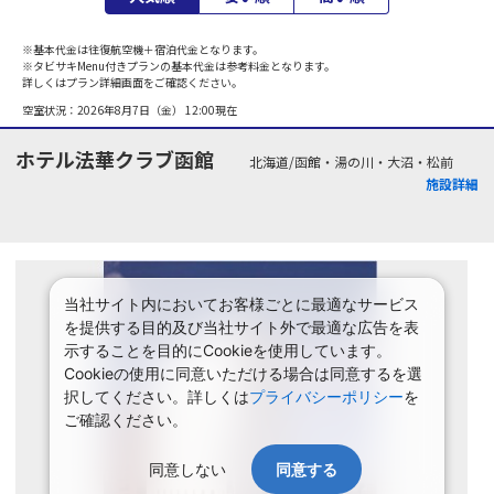
※基本代金は往復航空機＋宿泊代金となります。
※タビサキMenu付きプランの基本代金は参考料金となります。
詳しくはプラン詳細画面をご確認ください。
空室状況：
2026年8月7日（金） 12:00
現在
ホテル法華クラブ函館
北海道/函館・湯の川・大沼・松前
施設詳細
当社サイト内においてお客様ごとに最適なサービス
を提供する目的及び当社サイト外で最適な広告を表
示することを目的にCookieを使用しています。
Cookieの使用に同意いただける場合は同意するを選
択してください。詳しくは
プライバシーポリシー
を
ご確認ください。
同意しない
同意する