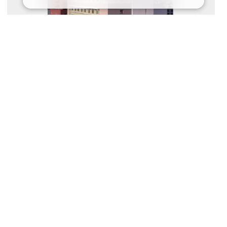
史跡「五稜郭」にほど近く、ビジネスにも観光にも大変便利な立地
でございます。１２階建てのホテルより、御覧いただける函館の街
並みは格別なもので、夏は漁火、秋は山々の紅葉とお楽しみいただ
けます。
アクセス
ＪＲ函館本線函館駅より車・タクシーで15分。市電「五稜郭
公園前」下車徒歩１分。
ホテル
大浴場
おすすめプラン
【朝食付】60品以上の豊富なメニュー♪函館名物イカ刺・ザンギ