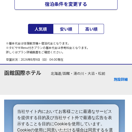
宿泊条件を変更する
人気順
安い順
高い順
※基本代金は往復航空機＋宿泊代金となります。
※タビサキMenu付きプランの基本代金は参考料金となります。
詳しくはプラン詳細画面をご確認ください。
空室状況：
2026年8月9日（日） 04:00
現在
函館国際ホテル
北海道/函館・湯の川・大沼・松前
施設詳細
当社サイト内においてお客様ごとに最適なサービス
を提供する目的及び当社サイト外で最適な広告を表
示することを目的にCookieを使用しています。
Cookieの使用に同意いただける場合は同意するを選