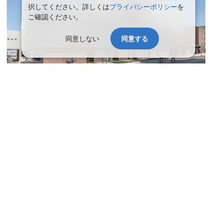
択してください。詳しくは
プライバシーポリシー
を
ご確認ください。
同意しない
同意する
函館の歴史を物語る伝統的建造物が数多く見られ、異国情緒溢れる
景観の元町西部地区や金森倉庫群に程近く、函館朝市までも徒歩5
分の好立地です。和洋中と揃ったレストランでは、北海道らしさを
求めたお料理と真心を込めたサービスでおもてなしいたします。ビ
ジネスに便利なダブルルームや、大切な記念旅行に最適なスイート
ルームでお寛ぎのひと時をお過ごし下さい。
アクセス
函館駅から徒歩約8分。函館空港からバスで約30分、車で約20
分。駐車場284台完備(有料)。出し入れ自由