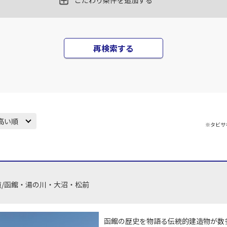
○
こだわり条件を追加する
+
24,600
円
15
21:30
16
乗継便あり
×
-
用する
上記航空便のクラスJを
再検索する
JAL518
札幌(千歳)
札幌(
×
-
05
22:20
17
乗継便あり
×
-
用する
上記航空便のクラスJを
高い順
※タビサ
JAL520
札幌(千歳)
札幌(
○
+
24,600
円
05
22:10
17
乗継便あり
×
-
用する
上記航空便のクラスJを
道/函館・湯の川・大沼・松前
函館の歴史を物語る伝統的建造物が数