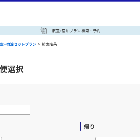
航空+宿泊プラン 検索・予約
空+宿泊セットプラン
>
検索結果
空便選択
帰り