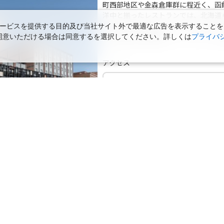
町西部地区や金森倉庫群に程近く、函
洋中と揃ったレストランでは、北海道
サービスでおもてなしいたします。ビ
ービスを提供する目的及び当社サイト外で最適な広告を表示することを
な記念旅行に最適なスイートルームで
使用に同意いただける場合は同意するを選択してください。詳しくは
プライバ
アクセス
函館駅から徒歩約8分。函館空港から
場284台完備(有料)。出し入れ自由
贅沢な函館の旅を！ 【喫煙】スタンダードツインB／28