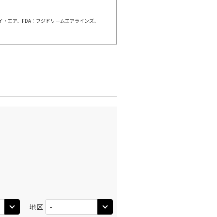
○
利用する
+
26,400
円
ェイ・エア、FDA：フジドリームエアラインズ、
千歳)
広島
○
+
20,400
円
:50
13:00
○
利用する
+
5,000
円
千歳)
広島
○
+
20,400
円
:00
15:40
○
利用する
+
5,000
円
千歳)
広島
○
+
20,400
円
:25
15:40
○
地区
利用する
+
26,400
円