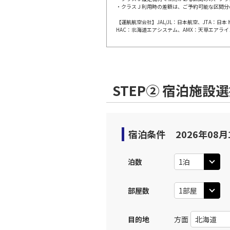
・クラスＪ利用時の差額は、ご予約可能な区間分
上記航空便のクラスJを利
【運航航空会社】JAL/JL：日本航空、JTA：
HAC：北海道エアシステム、AMX：天草エアライ
JAL254
広島
09:
乗継便あり
上記航空便のクラスJを利
STEP② 宿泊施設
広島
JAL3403
10:
宿泊条件
2026年08月
上記航空便のクラスJを利
泊数
JAL256
広島
12:
乗継便あり
部屋数
上記航空便のクラスJを利
目的地
方面