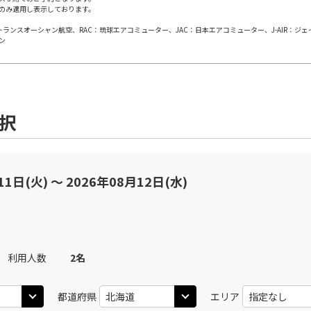
のみ適用し表示しております。
×
-
用する
上記航空便のクラスJを
日本トランスオーシャン航空、RAC：琉球エアコミューター、JAC：日本エアコミューター、J-AIR：ジ
ン
JAL502
札幌(千歳)
札幌(
○
+
24,600
円
30
13:05
08
乗継便あり
○
用する
上記航空便のクラスJを
+
30,600
円
選択
札幌(千歳)
JAL506
札幌(
○
選択中
45
12:45
11
乗継便あり
11日(火) 〜 2026年08月12日(水)
○
用する
+
2,400
円
上記航空便のクラスJを
札幌(千歳)
JAL508
札幌(
×
-
10
16:00
11
利用人数
2
名
乗継便あり
×
-
用する
都道府県
エリア
上記航空便のクラスJを