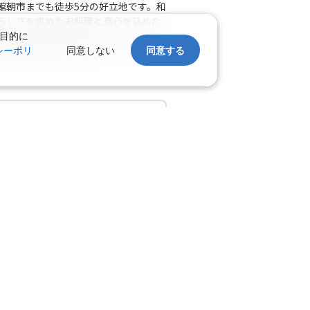
館朝市までも徒歩5分の好立地です。和
らしさを求めたお料理と真心を込めた
ジネスに便利なダブルルームや、大切
目的に
お寛ぎのひと時をお過ごし下さい。
シーポリ
同意しない
同意する
バスで約30分、車で約20分。駐車
ホテル
大浴場
平米(1名～2名1室)
空室わずか