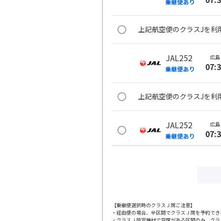
乗継便あり
上記航空便のクラスJを利
JAL252
広島
07:
乗継便あり
上記航空便のクラスJを利
JAL252
広島
07:
乗継便あり
上記航空便のクラスJを利
JAL254
広島
09:
乗継便あり
【乗継便選択時のクラスＪ席ご注意】
・経由便の場合、全区間でクラスＪ席を予約でき
・クラスＪ設定機材で空席がある区間のみ、クラ