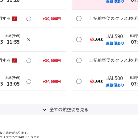
乗継便あり
○
用する
上記航空便のクラスJを
+
30,600
円
JAL590
札幌(千歳)
札幌(
×
-
35
11:55
07
乗継便あり
○
用する
上記航空便のクラスJを
+
30,600
円
JAL500
札幌(千歳)
札幌(
○
+
24,600
円
35
13:05
07
乗継便あり
○
用する
上記航空便のクラスJを
+
30,600
円
全ての航空便を見る
JAL500
札幌(千歳)
札幌(
×
-
30
14:15
07
乗継便あり
ない場合があります。
スＪ席でのご予約となります。