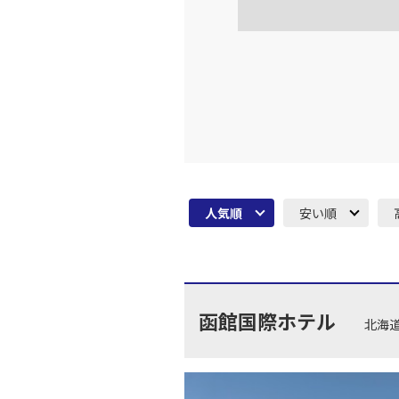
16:
乗継便あり
上記航空便のクラスJを利
JAL264
広島
18:
乗継便あり
上記航空便のクラスJを利
人気順
安い順
JAL264
広島
18:
乗継便あり
上記航空便のクラスJを利
函館国際ホテル
北海