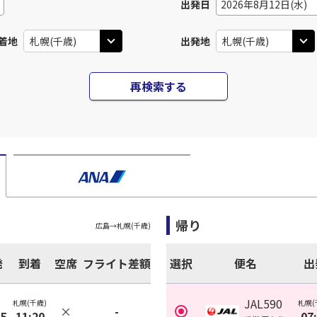
出発日
2026年8月12日(水)
着地
出発地
再検索する
帰り
広島
→
札幌(千歳)
発
到着
空席
フライト差額
選択
便名
出
JAL590
札幌(千歳)
札幌(
×
-
35
11:20
07