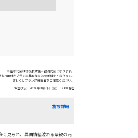
○
+
20,400
円
:00
21:15
○
利用する
+
26,400
円
千歳)
広島
○
+
20,400
円
:00
21:15
○
利用する
+
5,000
円
※基本代金は往復航空機＋宿泊代金となります。
キMenu付きプランの基本代金は参考料金となります。
千歳)
広島
詳しくはプラン詳細画面をご確認ください。
○
+
0
円
:15
21:15
空室状況：
2026年8月7日（金） 07:00
現在
×
-
利用する
施設詳細
多く見られ、異国情緒溢れる景観の元