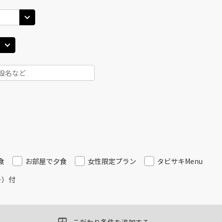
札幌(千歳)
札幌(
○
+
24,600
円
JAL3406
10
17:00
15
×
-
用する
上記航空便のクラスJを
JAL514
札幌(千歳)
札幌(
×
-
40
18:15
15
乗継便あり
×
-
用する
上記航空便のクラスJを
JAL516
札幌(千歳)
札幌(
○
+
24,600
円
15
20:15
16
食
お部屋で夕食
女性限定プラン
タビサキMenu
乗継便あり
ー）付
×
-
用する
上記航空便のクラスJを
JAL516
札幌(千歳)
札幌(