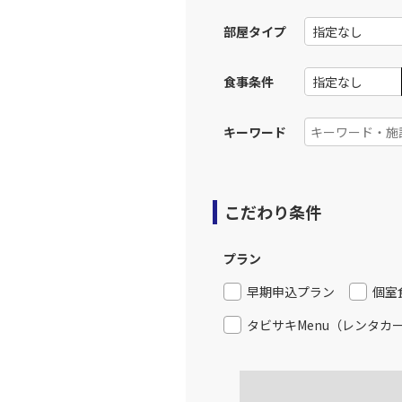
JAL256
広島
部屋タイプ
12:
乗継便あり
食事条件
上記航空便のクラスJを利
キーワード
JAL258
広島
13:
乗継便あり
こだわり条件
上記航空便のクラスJを利
プラン
JAL262
広島
16:
早期申込プラン
個室
乗継便あり
タビサキMenu（レンタカ
上記航空便のクラスJを利
JAL262
広島