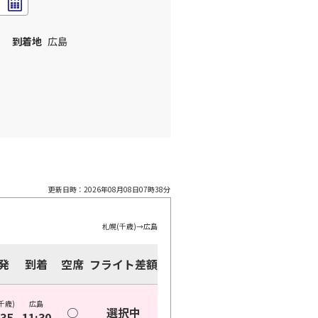
到着地
広島
更新日時：
2026年08月08日07時38分
札幌(千歳)
→
広島
発
到着
空席
フライト差額
千歳)
広島
○
選択中
:35
11:30