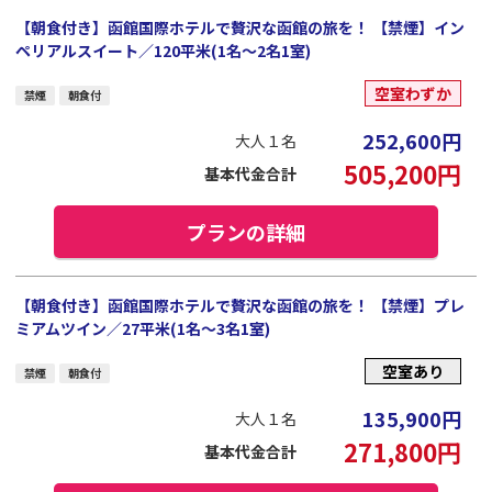
【朝食付き】函館国際ホテルで贅沢な函館の旅を！ 【禁煙】イン
ペリアルスイート／120平米(1名～2名1室)
空室わずか
禁煙
朝食付
252,600
円
大人１名
505,200
円
基本代金合計
プランの詳細
【朝食付き】函館国際ホテルで贅沢な函館の旅を！ 【禁煙】プレ
ミアムツイン／27平米(1名～3名1室)
空室あり
禁煙
朝食付
135,900
円
大人１名
271,800
円
基本代金合計