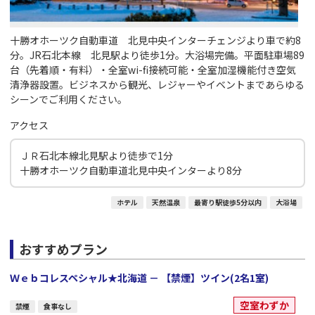
十勝オホーツク自動車道 北見中央インターチェンジより車で約8
分。JR石北本線 北見駅より徒歩1分。大浴場完備。平面駐車場89
台（先着順・有料）・全室wi-fi接続可能・全室加湿機能付き空気
清浄器設置。ビジネスから観光、レジャーやイベントまであらゆる
シーンでご利用ください。
アクセス
ＪＲ石北本線北見駅より徒歩で1分
十勝オホーツク自動車道北見中央インターより8分
ホテル
天然温泉
最寄り駅徒歩5分以内
大浴場
おすすめプラン
Ｗｅｂコレスペシャル★北海道 － 【禁煙】ツイン(2名1室)
空室わずか
禁煙
食事なし