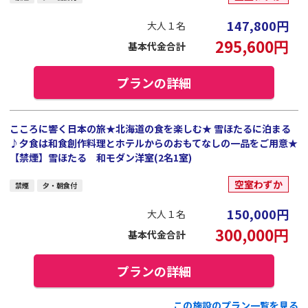
147,800
円
大人１名
295,600
円
基本代金合計
プランの詳細
こころに響く日本の旅★北海道の食を楽しむ★ 雪ほたるに泊まる
♪夕食は和食創作料理とホテルからのおもてなしの一品をご用意★
【禁煙】雪ほたる 和モダン洋室(2名1室)
空室わずか
禁煙
夕・朝食付
150,000
円
大人１名
300,000
円
基本代金合計
プランの詳細
この施設のプラン一覧を見る