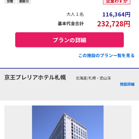
空室わずか
禁煙
朝食付
116,364
円
大人１名
232,728
円
基本代金合計
プランの詳細
この施設のプラン一覧を見る
京王プレリアホテル札幌
北海道/札幌・定山渓
施設詳細