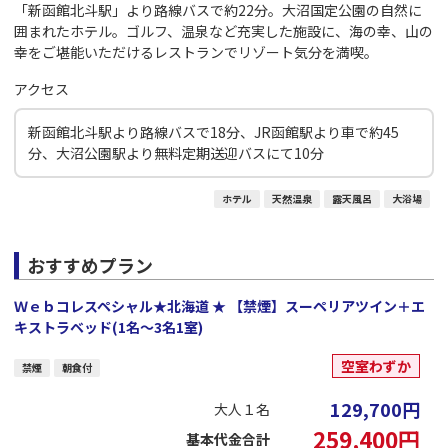
「新函館北斗駅」より路線バスで約22分。大沼国定公園の自然に
囲まれたホテル。ゴルフ、温泉など充実した施設に、海の幸、山の
幸をご堪能いただけるレストランでリゾート気分を満喫。
アクセス
新函館北斗駅より路線バスで18分、JR函館駅より車で約45
分、大沼公園駅より無料定期送迎バスにて10分
ホテル
天然温泉
露天風呂
大浴場
おすすめプラン
Ｗｅｂコレスペシャル★北海道 ★ 【禁煙】スーペリアツイン＋エ
キストラベッド(1名～3名1室)
空室わずか
禁煙
朝食付
129,700
円
大人１名
259,400
円
基本代金合計