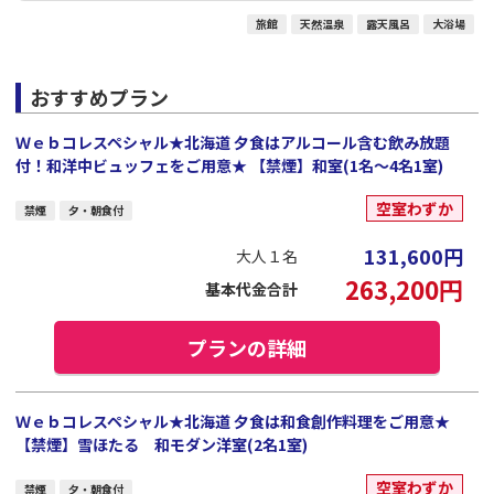
旅館
天然温泉
露天風呂
大浴場
おすすめプラン
Ｗｅｂコレスペシャル★北海道 夕食はアルコール含む飲み放題
付！和洋中ビュッフェをご用意★ 【禁煙】和室(1名～4名1室)
空室わずか
禁煙
夕・朝食付
131,600
円
大人１名
263,200
円
基本代金合計
プランの詳細
Ｗｅｂコレスペシャル★北海道 夕食は和食創作料理をご用意★
【禁煙】雪ほたる 和モダン洋室(2名1室)
空室わずか
禁煙
夕・朝食付