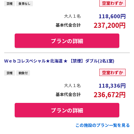
空室わずか
禁煙
食事なし
118,600
円
大人１名
237,200
円
基本代金合計
プランの詳細
Ｗｅｂコレスペシャル★北海道 ★ 【禁煙】ダブル(2名1室)
空室わずか
禁煙
朝食付
118,336
円
大人１名
236,672
円
基本代金合計
プランの詳細
この施設のプラン一覧を見る