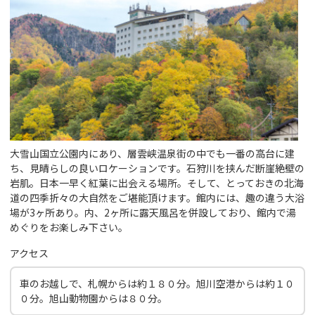
大雪山国立公園内にあり、層雲峡温泉街の中でも一番の高台に建
ち、見晴らしの良いロケーションです。石狩川を挟んだ断崖絶壁の
岩肌。日本一早く紅葉に出会える場所。そして、とっておきの北海
道の四季折々の大自然をご堪能頂けます。館内には、趣の違う大浴
場が3ヶ所あり。内、2ヶ所に露天風呂を併設しており、館内で湯
めぐりをお楽しみ下さい。
アクセス
車のお越しで、札幌からは約１８０分。旭川空港からは約１０
０分。旭山動物園からは８０分。