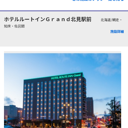
ホテルルートインＧｒａｎｄ北見駅前
北海道/網走・
知床・佐呂間
施設詳細