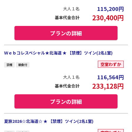
115,200
円
大人１名
230,400
円
基本代金合計
プランの詳細
Ｗｅｂコレスペシャル★北海道 ★ 【禁煙】ツイン(2名1室)
空室わずか
禁煙
朝食付
116,564
円
大人１名
233,128
円
基本代金合計
プランの詳細
夏旅2026☆北海道☆ ★ 【禁煙】ツイン(2名1室)