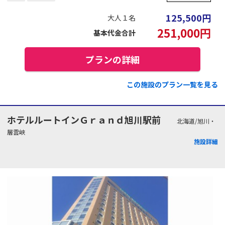
125,500
円
大人１名
251,000
円
基本代金合計
プランの詳細
この施設のプラン一覧を見る
ホテルルートインＧｒａｎｄ旭川駅前
北海道/旭川・
層雲峡
施設詳細