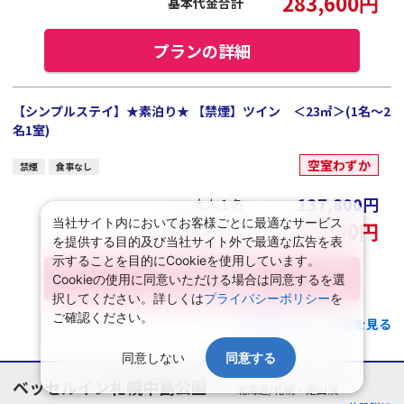
283,600
円
基本代金合計
プランの詳細
【シンプルステイ】★素泊り★ 【禁煙】ツイン ＜23㎡＞(1名～2
名1室)
空室わずか
禁煙
食事なし
137,800
円
大人１名
当社サイト内においてお客様ごとに最適なサービス
275,600
円
基本代金合計
を提供する目的及び当社サイト外で最適な広告を表
示することを目的にCookieを使用しています。
プランの詳細
Cookieの使用に同意いただける場合は同意するを選
択してください。詳しくは
プライバシーポリシー
を
ご確認ください。
この施設のプラン一覧を見る
同意しない
同意する
ベッセルイン札幌中島公園
北海道/札幌・定山渓