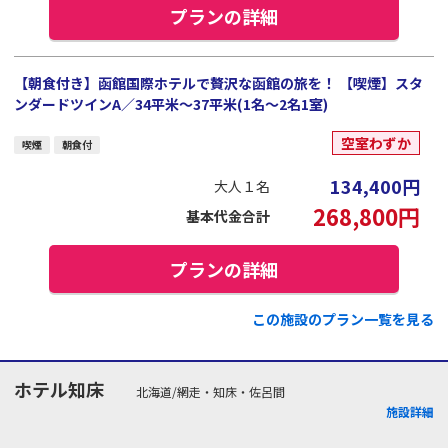
プランの詳細
【朝食付き】函館国際ホテルで贅沢な函館の旅を！ 【喫煙】スタ
ンダードツインA／34平米～37平米(1名～2名1室)
空室わずか
喫煙
朝食付
134,400
円
大人１名
268,800
円
基本代金合計
プランの詳細
この施設のプラン一覧を見る
ホテル知床
北海道/網走・知床・佐呂間
施設詳細