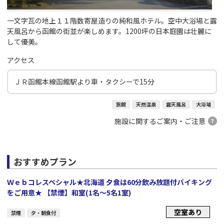
一文字瓦の地上１１階数寄屋造りの純和風ホテル。空中大浴場と露
天風呂から函館の街並が楽しめます。1200坪の日本庭園は壮麗に
して優美。
アクセス
ＪＲ函館本線函館駅より車・タクシーで15分
旅館
天然温泉
露天風呂
大浴場
施設に関するご案内・ご注意
おすすめプラン
Ｗｅｂコレスペシャル★北海道 夕食は60分飲み放題付バイキング
をご用意★ 【禁煙】和室(1名～5名1室)
空室あり
禁煙
夕・朝食付