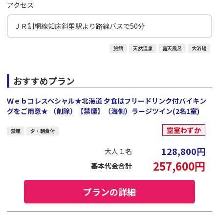
アクセス
ＪＲ釧網線知床斜里駅より路線バスで50分
旅館
天然温泉
露天風呂
大浴場
おすすめプラン
Ｗｅｂコレスペシャル★北海道 夕食はフリードリンク付バイキン
グをご用意★ （削除）【禁煙】（海側）ラージツイン(2名1室)
空室わずか
禁煙
夕・朝食付
128,800
円
大人１名
257,600
円
基本代金合計
プランの詳細