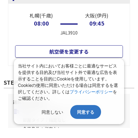
札幌(千歳)
大阪(伊丹)
08:00
09:45
JAL3910
航空便を変更する
当社サイト内においてお客様ごとに最適なサービス
を提供する目的及び当社サイト外で最適な広告を表
示することを目的にCookieを使用しています。
STEP② 宿泊施設選択
Cookieの使用に同意いただける場合は同意するを選
択してください。詳しくは
プライバシーポリシー
を
ご確認ください。
選択中の宿泊条件
泊数：1泊
部屋数・人数：2名1室
同意しない
同意する
部屋タイプ：指定なし
食事条件：指定なし
北海道/北海道/指定なし/指定なし