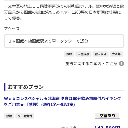
一文字瓦の地上１１階数寄屋造りの純和風ホテル。空中大浴場と露
天風呂から函館の街並が楽しめます。1200坪の日本庭園は壮麗に
して優美。
アクセス
ＪＲ函館本線函館駅より車・タクシーで15分
旅館
天然温泉
露天風呂
大浴場
施設に関するご案内・ご注意
おすすめプラン
Ｗｅｂコレスペシャル★北海道 夕食は60分飲み放題付バイキング
をご用意★ 【禁煙】和室(1名～5名1室)
空室あり
禁煙
夕・朝食付
143,500
円
大人１名