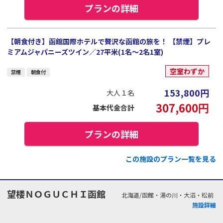
プランの詳細
【朝食付き】函館国際ホテルで贅沢な函館の旅を！ 【禁煙】プレ
ミアムジャパニーズツイン／27平米(1名～2名1室)
空室わずか
禁煙
朝食付
153,800
円
大人１名
307,600
円
基本代金合計
プランの詳細
この施設のプラン一覧を見る
望楼ＮＯＧＵＣＨＩ函館
北海道/函館・湯の川・大沼・松前
施設詳細