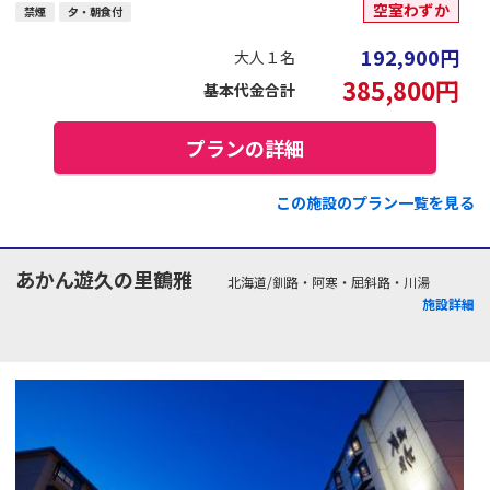
空室わずか
禁煙
夕・朝食付
192,900
円
大人１名
385,800
円
基本代金合計
プランの詳細
この施設のプラン一覧を見る
あかん遊久の里鶴雅
北海道/釧路・阿寒・屈斜路・川湯
施設詳細