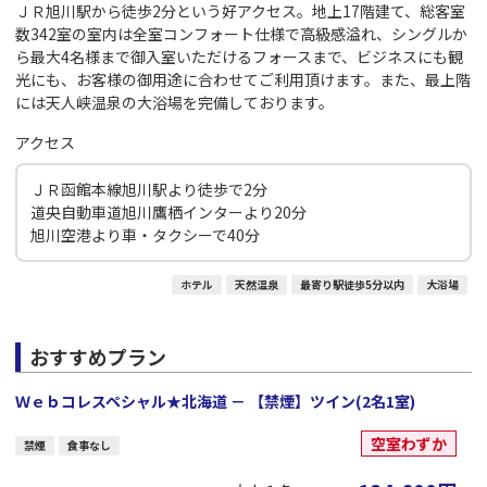
ＪＲ旭川駅から徒歩2分という好アクセス。地上17階建て、総客室
数342室の室内は全室コンフォート仕様で高級感溢れ、シングルか
ら最大4名様まで御入室いただけるフォースまで、ビジネスにも観
光にも、お客様の御用途に合わせてご利用頂けます。また、最上階
には天人峡温泉の大浴場を完備しております。
アクセス
ＪＲ函館本線旭川駅より徒歩で2分
道央自動車道旭川鷹栖インターより20分
旭川空港より車・タクシーで40分
ホテル
天然温泉
最寄り駅徒歩5分以内
大浴場
おすすめプラン
Ｗｅｂコレスペシャル★北海道 － 【禁煙】ツイン(2名1室)
空室わずか
禁煙
食事なし