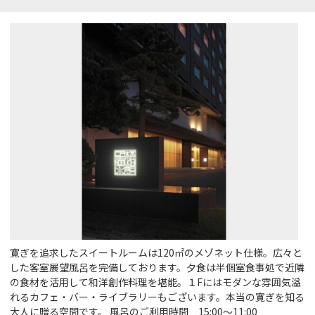
寛ぎを追求したスイートルームは120㎡のメゾネット仕様。広々と
した客室展望風呂を完備しております。夕食は半個室食事処で近隣
の食材を活用して和洋創作料理を堪能。１Fにはモダンな雰囲気溢
れるカフェ・バー・ライブラリーもございます。本当の寛ぎを知る
大人に贈る空間です。 風呂のご利用時間 15:00～11:00