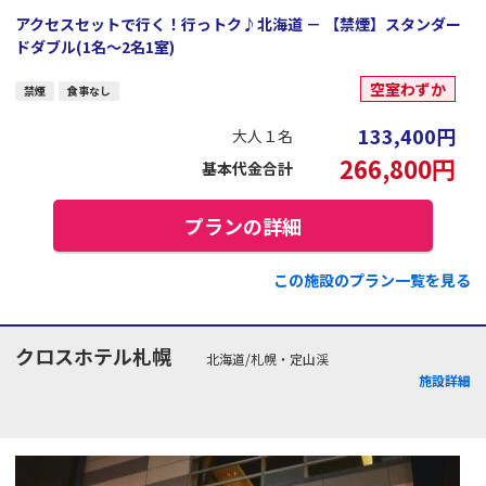
アクセスセットで行く！行っトク♪北海道 － 【禁煙】スタンダー
ドダブル(1名～2名1室)
空室わずか
禁煙
食事なし
133,400
円
大人１名
266,800
円
基本代金合計
プランの詳細
この施設のプラン一覧を見る
クロスホテル札幌
北海道/札幌・定山渓
施設詳細