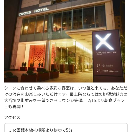
シーンに合わせて選べる多彩な客室は、いつ誰と来ても、あなただ
けの滞在をお楽しみいただけます。最上階ならではの眺望が魅力の
大浴場や街並みを一望できるラウンジ完備。 2/15より朝食ブッフ
ェも再開！
アクセス
ＪＲ函館本線札幌駅より徒歩で5分