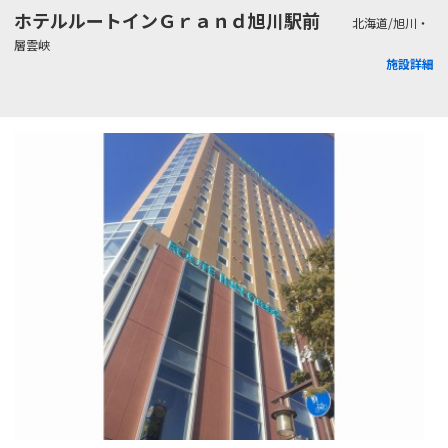
ホテルルートインＧｒａｎｄ旭川駅前
北海道/旭川・
層雲峡
施設詳細