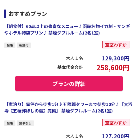
おすすめプラン
【朝食付】60品以上の豊富なメニュー♪函館名物イカ刺・ザンギ
やホテル特製プリン♪ 禁煙ダブルルーム(2名1室)
空室わずか
禁煙
朝食付
129,300
円
大人１名
258,600
円
基本代金合計
プランの詳細
【素泊り】電停から徒歩1分♪五稜郭タワーまで徒歩10分♪【大浴
場《五稜郭ほしの湯》完備】 禁煙ダブルルーム(2名1室)
空室わずか
禁煙
食事なし
127,200
円
大人１名