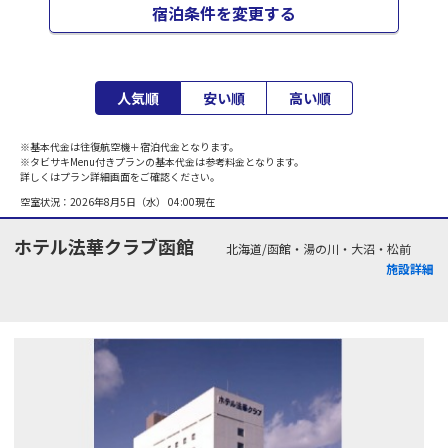
宿泊条件を変更する
人気順
安い順
高い順
※基本代金は往復航空機＋宿泊代金となります。
※タビサキMenu付きプランの基本代金は参考料金となります。
詳しくはプラン詳細画面をご確認ください。
空室状況：
2026年8月5日（水） 04:00
現在
ホテル法華クラブ函館
北海道/函館・湯の川・大沼・松前
施設詳細