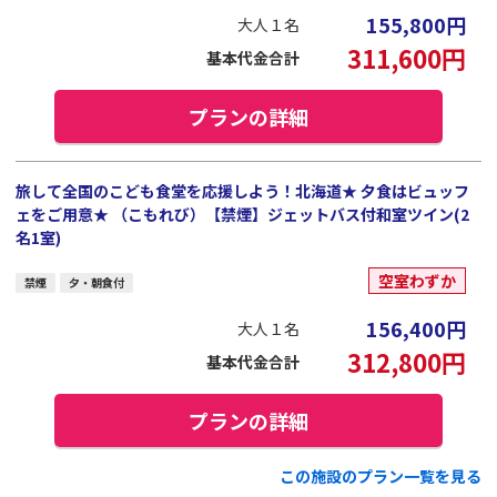
155,800
円
大人１名
311,600
円
基本代金合計
プランの詳細
旅して全国のこども食堂を応援しよう！北海道★ 夕食はビュッフ
ェをご用意★ （こもれび）【禁煙】ジェットバス付和室ツイン(2
名1室)
空室わずか
禁煙
夕・朝食付
156,400
円
大人１名
312,800
円
基本代金合計
プランの詳細
この施設のプラン一覧を見る