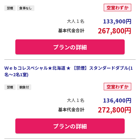
空室わずか
禁煙
食事なし
133,900
円
大人１名
267,800
円
基本代金合計
プランの詳細
Ｗｅｂコレスペシャル★北海道 ★ 【禁煙】スタンダードダブル(1
名～2名1室)
空室わずか
禁煙
朝食付
136,400
円
大人１名
272,800
円
基本代金合計
プランの詳細