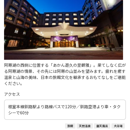
阿寒湖の西側に位置する「あかん遊久の里鶴雅」。果てしなく広が
る阿寒湖の情景、その先には阿寒の山並みを望みます。疲れを癒す
温泉と山海の美味、日本の旅館文化を継承するおもてなしをご堪能
ください。
アクセス
根室本線釧路駅より路線バスで120分／釧路空港より車・タク
シーで60分
旅館
天然温泉
露天風呂
大浴場