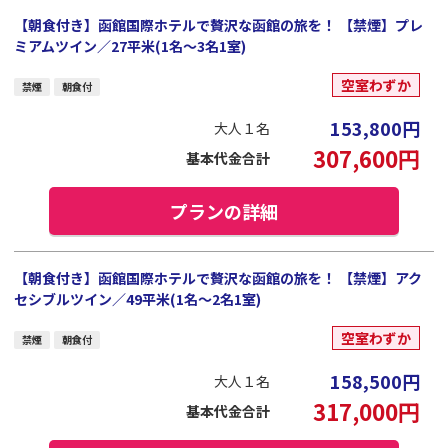
【朝食付き】函館国際ホテルで贅沢な函館の旅を！ 【禁煙】プレ
ミアムツイン／27平米(1名～3名1室)
空室わずか
禁煙
朝食付
153,800
円
大人１名
307,600
円
基本代金合計
プランの詳細
【朝食付き】函館国際ホテルで贅沢な函館の旅を！ 【禁煙】アク
セシブルツイン／49平米(1名～2名1室)
空室わずか
禁煙
朝食付
158,500
円
大人１名
317,000
円
基本代金合計