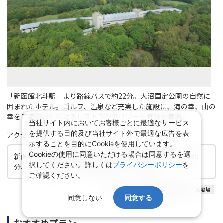
「新函館北斗駅」より路線バスで約22分。大沼国定公園の自然に
囲まれたホテル。ゴルフ、温泉など充実した施設に、海の幸、山の
幸をご堪能いただけるレストランでリゾート気分を満喫。
当社サイト内においてお客様ごとに最適なサービス
を提供する目的及び当社サイト外で最適な広告を表
アクセス
示することを目的にCookieを使用しています。
Cookieの使用に同意いただける場合は同意するを選
新函館北斗駅より路線バスで18分、JR函館駅より車で約45
択してください。詳しくは
プライバシーポリシー
を
分、大沼公園駅より無料定期送迎バスにて10分
ご確認ください。
ホテル
天然温泉
露天風呂
大浴場
同意しない
同意する
おすすめプラン