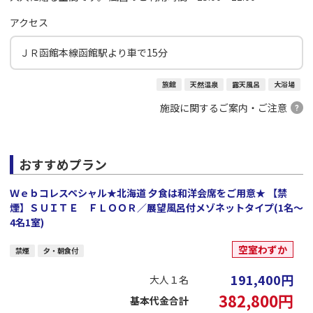
アクセス
ＪＲ函館本線函館駅より車で15分
旅館
天然温泉
露天風呂
大浴場
施設に関するご案内・ご注意
おすすめプラン
Ｗｅｂコレスペシャル★北海道 夕食は和洋会席をご用意★ 【禁
煙】ＳＵＩＴＥ ＦＬＯＯＲ／展望風呂付メゾネットタイプ(1名～
4名1室)
空室わずか
禁煙
夕・朝食付
191,400
円
大人１名
382,800
円
基本代金合計