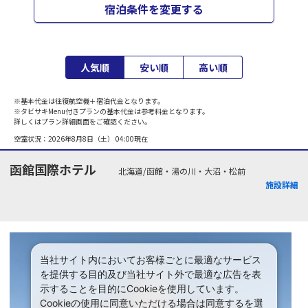
宿泊条件を変更する
人気順
安い順
高い順
※基本代金は往復航空機＋宿泊代金となります。
※タビサキMenu付きプランの基本代金は参考料金となります。
詳しくはプラン詳細画面をご確認ください。
空室状況：
2026年8月8日（土） 04:00
現在
函館国際ホテル
北海道/函館・湯の川・大沼・松前
施設詳細
当社サイト内においてお客様ごとに最適なサービス
を提供する目的及び当社サイト外で最適な広告を表
示することを目的にCookieを使用しています。
Cookieの使用に同意いただける場合は同意するを選