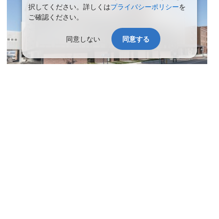
択してください。詳しくは
プライバシーポリシー
を
ご確認ください。
同意しない
同意する
函館の歴史を物語る伝統的建造物が数多く見られ、異国情緒溢れる
景観の元町西部地区や金森倉庫群に程近く、函館朝市までも徒歩5
分の好立地です。和洋中と揃ったレストランでは、北海道らしさを
求めたお料理と真心を込めたサービスでおもてなしいたします。ビ
ジネスに便利なダブルルームや、大切な記念旅行に最適なスイート
ルームでお寛ぎのひと時をお過ごし下さい。
アクセス
函館駅から徒歩約8分。函館空港からバスで約30分、車で約20
分。駐車場284台完備(有料)。出し入れ自由