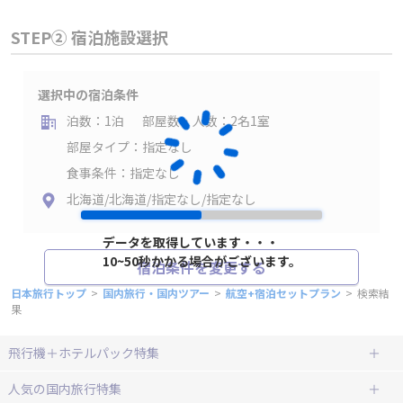
STEP② 宿泊施設選択
選択中の宿泊条件
泊数：1泊
部屋数・人数：2名1室
部屋タイプ：指定なし
食事条件：指定なし
北海道/北海道/指定なし/指定なし
データを取得しています・・・
10~50秒かかる場合がございます。
宿泊条件を変更する
日本旅行トップ
>
国内旅行・国内ツアー
>
航空+宿泊セットプラン
>
検索結
果
飛行機＋ホテルパック特集
赤い風船ダイナミックパッケージ
ＪＡＬで行く飛行機+ホテルパック
人気の国内旅行特集