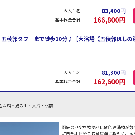
83,400
円
大人１名
166,800
円
基本代金合計
♪五稜郭タワーまで徒歩10分♪【大浴場《五稜郭ほしの
81,300
円
大人１名
162,600
円
基本代金合計
道/函館・湯の川・大沼・松前
函館の歴史を物語る伝統的建造物が数
町西部地区や金森倉庫群に程近く、函