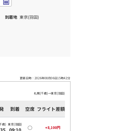
到着地
東京(羽田)
更新日時：
2026年08月06日15時42分
札幌(千歳)
→
東京(羽田)
発
到着
空席
フライト差額
千歳)
東京(羽田)
○
+
8,100
円
:35
09:10