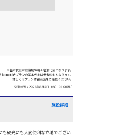
千歳)
東京(羽田)
○
+
13,800
円
:15
18:55
○
利用する
+
32,100
円
千歳)
東京(羽田)
○
+
13,800
円
:55
19:40
※基本代金は往復航空機＋宿泊代金となります。
キMenu付きプランの基本代金は参考料金となります。
○
利用する
+
32,100
円
詳しくはプラン詳細画面をご確認ください。
空室状況：
2026年8月5日（水） 04:00
現在
千歳)
東京(羽田)
○
+
28,100
円
:10
20:50
施設詳細
○
利用する
+
32,100
円
にも観光にも大変便利な立地でござい
千歳)
東京(羽田)