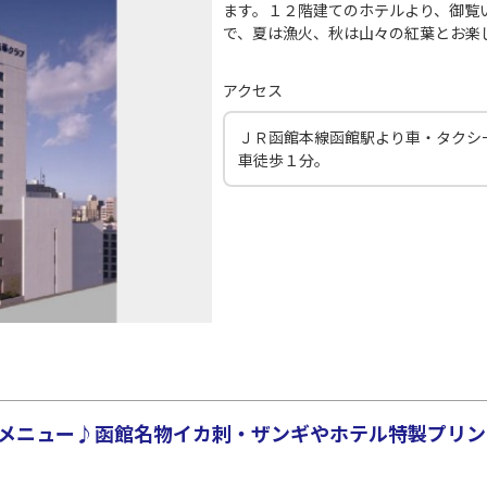
○
JAL526
+
5,700
円
55
21:30
20
ます。１２階建てのホテルより、御覧
で、夏は漁火、秋は山々の紅葉とお楽
○
用する
上記航空便のクラスJを
+
13,200
円
アクセス
田)
札幌(千歳)
札幌(
ＪＲ函館本線函館駅より車・タクシ
○
JAL528
+
0
円
30
22:10
21
車徒歩１分。
○
用する
上記航空便のクラスJを
+
2,400
円
田)
札幌(千歳)
札幌(
○
JAL530
+
0
円
45
22:20
21
○
用する
上記航空便のクラスJを
+
2,400
円
メニュー♪函館名物イカ刺・ザンギやホテル特製プリン♪