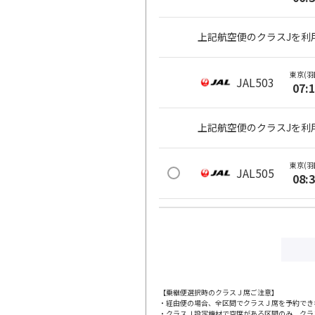
上記航空便のクラスJを利
東京(羽
JAL503
07:
上記航空便のクラスJを利
東京(羽
JAL505
08:
上記航空便のクラスJを利
東京(羽
JAL507
08:
【乗継便選択時のクラスＪ席ご注意】
・経由便の場合、全区間でクラスＪ席を予約でき
上記航空便のクラスJを利
・クラスＪ設定機材で空席がある区間のみ、クラ