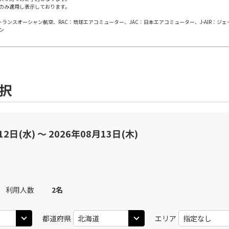
のみ適用し表示しております。
日本トランスオーシャン航空、RAC：琉球エアコミューター、JAC：日本エアコミューター、J-AIR：ジ
田)
札幌(千歳)
札幌(
○
JAL506
+
10,800
円
ン
45
11:20
11
×
-
用する
上記航空便のクラスJを
選択
田)
札幌(千歳)
札幌(
○
JAL508
+
10,800
円
15
11:55
11
○
用する
上記航空便のクラスJを
+
13,200
円
12日(水) 〜 2026年08月13日(木)
田)
札幌(千歳)
札幌(
○
JAL510
+
20,000
円
25
13:05
12
利用人数
2
名
○
用する
上記航空便のクラスJを
+
2,400
円
都道府県
エリア
田)
札幌(千歳)
札幌(
○
JAL512
+
5,700
円