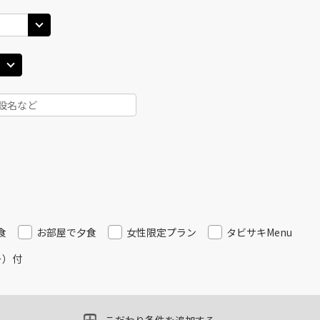
40
14:15
14
○
用する
上記航空便のクラスJを
+
2,400
円
田)
札幌(千歳)
札幌(
○
JAL514
+
5,700
円
30
15:05
15
○
用する
上記航空便のクラスJを
+
2,400
円
田)
札幌(千歳)
札幌(
○
JAL516
+
5,700
円
25
16:00
16
○
用する
上記航空便のクラスJを
+
13,200
円
食
お部屋で夕食
女性限定プラン
タビサキMenu
ー）付
田)
札幌(千歳)
札幌(
○
選択中
JAL518
25
17:00
17
○
用する
上記航空便のクラスJを
+
13,200
円