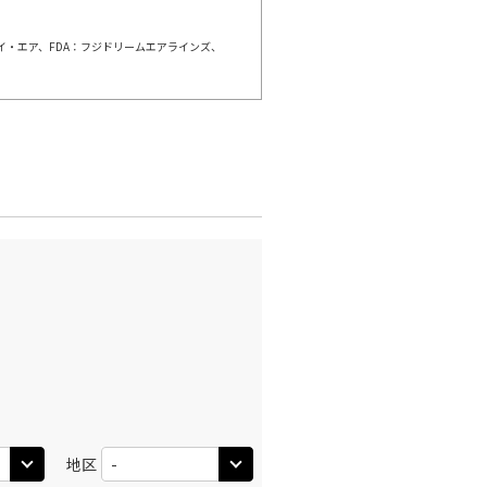
ェイ・エア、FDA：フジドリームエアラインズ、
千歳)
東京(羽田)
○
+
8,100
円
:00
12:35
○
利用する
+
10,500
円
千歳)
東京(羽田)
○
+
8,100
円
:25
13:05
○
利用する
+
21,300
円
千歳)
東京(羽田)
○
+
10,100
円
:50
14:30
○
利用する
+
32,100
円
地区
千歳)
東京(羽田)
○
+
8,100
円