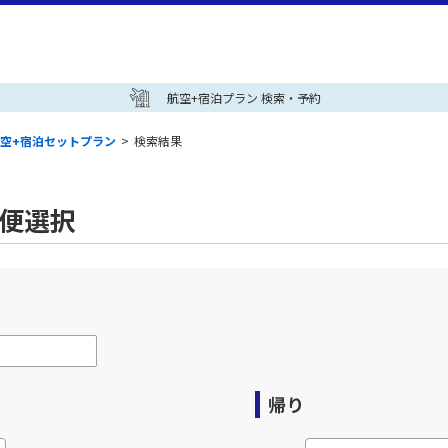
航空+宿泊プラン 検索・予約
空+宿泊セットプラン
>
検索結果
空便選択
帰り