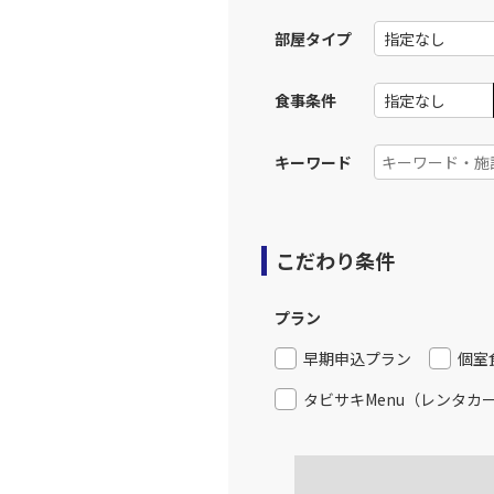
12:
部屋タイプ
上記航空便のクラスJを利
食事条件
東京(羽
JAL517
13:
キーワード
上記航空便のクラスJを利
こだわり条件
東京(羽
JAL519
14:
プラン
上記航空便のクラスJを利
早期申込プラン
個室
タビサキMenu（レンタカ
東京(羽
JAL521
15:
上記航空便のクラスJを利