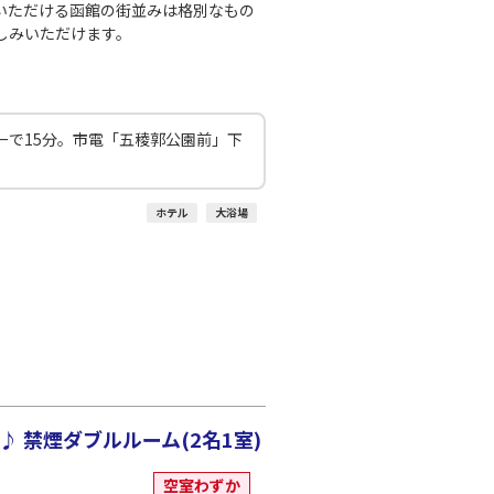
○
+
8,100
円
:15
21:55
いただける函館の街並みは格別なもの
しみいただけます。
×
-
利用する
千歳)
東京(羽田)
ーで15分。市電「五稜郭公園前」下
○
+
8,100
円
:10
22:55
×
-
利用する
ホテル
大浴場
千歳)
東京(羽田)
○
+
13,800
円
:20
23:05
×
-
利用する
 禁煙ダブルルーム(2名1室)
空室わずか