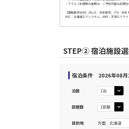
・クラスＪ利用時の差額は、ご予約可能な区間分
【運航航空会社】JAL/JL：日本航空、JTA：
東京(羽
JAL509
HAC：北海道エアシステム、AMX：天草エアライ
09:
上記航空便のクラスJを利
STEP② 宿泊施設
東京(羽
JAL511
10:
上記航空便のクラスJを利
宿泊条件
2026年08月
東京(羽
JAL513
泊数
11:
部屋数
上記航空便のクラスJを利
目的地
方面
東京(羽
JAL515