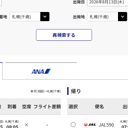
出発日
2026年8月13日(木)
着地
出発地
再検索する
帰り
東京(羽田)
→
札幌(千歳)
発
到着
空席
フライト差額
選択
便名
出
田)
札幌(千歳)
札幌(
×
-
JAL590
35
08:05
07