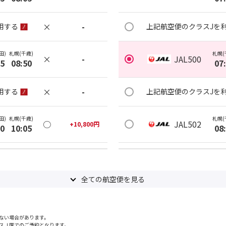
×
-
用する
上記航空便のクラスJを
田)
札幌(千歳)
札幌(
×
-
JAL500
15
08:50
07
×
-
用する
上記航空便のクラスJを
田)
札幌(千歳)
札幌(
○
JAL502
+
10,800
円
30
10:05
08
○
用する
上記航空便のクラスJを
+
24,000
円
全ての航空便を見る
田)
札幌(千歳)
札幌(
○
JAL504
+
10,800
円
50
10:25
09
ない場合があります。
○
用する
上記航空便のクラスJを
+
13,200
円
スＪ席でのご予約となります。