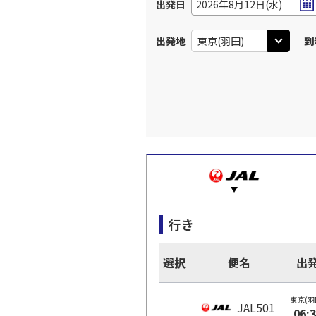
出発日
2026年8月12日(水)
出発地
到
行き
選択
便名
出
東京(羽
JAL501
06: