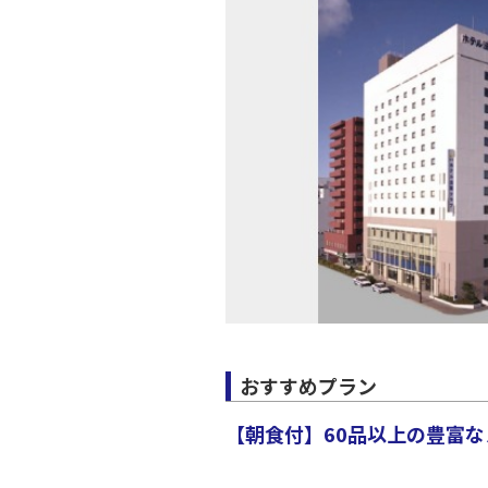
JAL529
19:
上記航空便のクラスJを利
東京(羽
JAL599
20:
上記航空便のクラスJを利
東京(羽
JAL531
20:
上記航空便のクラスJを利
おすすめプラン
【朝食付】60品以上の豊富な