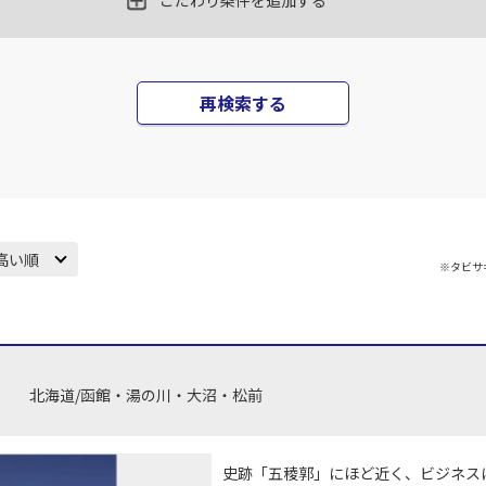
こだわり条件を追加する
田)
札幌(千歳)
札幌(
○
JAL520
+
0
円
35
18:15
17
再検索する
○
用する
上記航空便のクラスJを
+
2,400
円
田)
札幌(千歳)
札幌(
○
JAL522
+
0
円
30
19:15
17
高い順
※タビサ
○
用する
上記航空便のクラスJを
+
13,200
円
田)
札幌(千歳)
札幌(
○
JAL524
+
0
円
40
20:15
19
北海道/函館・湯の川・大沼・松前
○
用する
上記航空便のクラスJを
+
13,200
円
史跡「五稜郭」にほど近く、ビジネス
田)
札幌(千歳)
札幌(