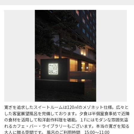
寛ぎを追求したスイートルームは120㎡のメゾネット仕様。広々と
した客室展望風呂を完備しております。夕食は半個室食事処で近隣
の食材を活用して和洋創作料理を堪能。１Fにはモダンな雰囲気溢
れるカフェ・バー・ライブラリーもございます。本当の寛ぎを知る
大人に贈る空間です。 風呂のご利用時間 15:00～11:00