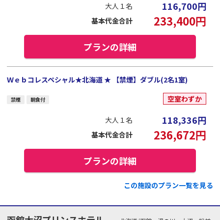
116,700
円
大人１名
233,400
円
基本代金合計
プランの詳細
Ｗｅｂコレスペシャル★北海道 ★ 【禁煙】ダブル(2名1室)
空室わずか
禁煙
朝食付
118,336
円
大人１名
236,672
円
基本代金合計
プランの詳細
この施設のプラン一覧を見る
函館大沼プリンスホテル