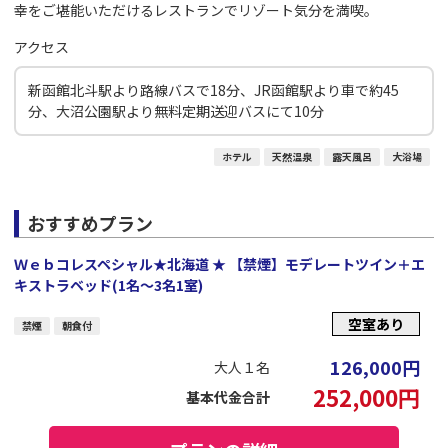
幸をご堪能いただけるレストランでリゾート気分を満喫。
アクセス
新函館北斗駅より路線バスで18分、JR函館駅より車で約45
分、大沼公園駅より無料定期送迎バスにて10分
ホテル
天然温泉
露天風呂
大浴場
おすすめプラン
Ｗｅｂコレスペシャル★北海道 ★ 【禁煙】モデレートツイン＋エ
キストラベッド(1名～3名1室)
空室あり
禁煙
朝食付
126,000
円
大人１名
252,000
円
基本代金合計