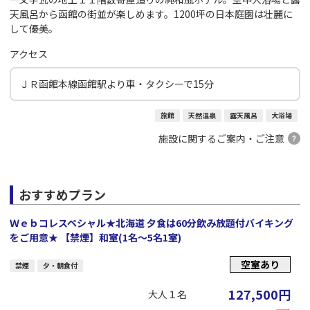
天風呂から函館の街並が楽しめます。1200坪の日本庭園は壮麗に
して優美。
アクセス
ＪＲ函館本線函館駅より車・タクシーで15分
旅館
天然温泉
露天風呂
大浴場
施設に関するご案内・ご注意
おすすめプラン
Ｗｅｂコレスペシャル★北海道 夕食は60分飲み放題付バイキング
をご用意★ 【禁煙】和室(1名～5名1室)
空室あり
禁煙
夕・朝食付
127,500
円
大人１名