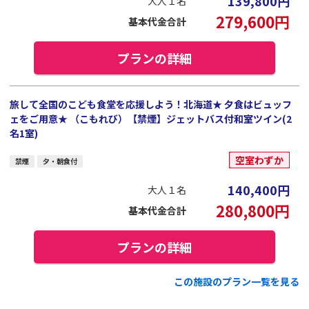
139,800
円
大人１名
279,600
円
基本代金合計
プランの詳細
旅して全国のこども食堂を応援しよう！北海道★ 夕食はビュッフ
ェをご用意★ （こもれび）【禁煙】ジェットバス付和室ツイン(2
名1室)
空室わずか
禁煙
夕・朝食付
140,400
円
大人１名
280,800
円
基本代金合計
プランの詳細
この施設のプラン一覧を見る