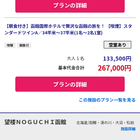
プランの詳細
【朝食付き】函館国際ホテルで贅沢な函館の旅を！ 【喫煙】スタ
ンダードツインA／34平米～37平米(1名～2名1室)
空室あり
喫煙
朝食付
133,500
円
大人１名
267,000
円
基本代金合計
プランの詳細
この施設のプラン一覧を見る
望楼ＮＯＧＵＣＨＩ函館
北海道/函館・湯の川・大沼・松前
施設詳細