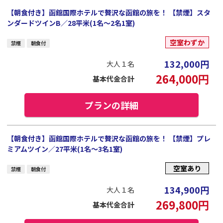
【朝食付き】函館国際ホテルで贅沢な函館の旅を！ 【禁煙】スタ
ンダードツインB／28平米(1名～2名1室)
空室わずか
禁煙
朝食付
132,000
円
大人１名
264,000
円
基本代金合計
プランの詳細
【朝食付き】函館国際ホテルで贅沢な函館の旅を！ 【禁煙】プレ
ミアムツイン／27平米(1名～3名1室)
空室あり
禁煙
朝食付
134,900
円
大人１名
269,800
円
基本代金合計