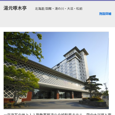
湯元啄木亭
北海道/函館・湯の川・大沼・松前
施設詳細
一文字瓦の地上１１階数寄屋造りの純和風ホテル。空中大浴場と露