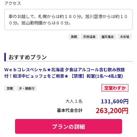
アクセス
車のお越しで、札幌からは約１８０分。旭川空港からは約１０
０分。旭山動物園からは８０分。
旅館
天然温泉
露天風呂
大浴場
おすすめプラン
Ｗｅｂコレスペシャル★北海道 夕食はアルコール含む飲み放題
付！和洋中ビュッフェをご用意★ 【禁煙】和室(1名～4名1室)
空室わずか
禁煙
夕・朝食付
131,600
円
大人１名
263,200
円
基本代金合計
プランの詳細