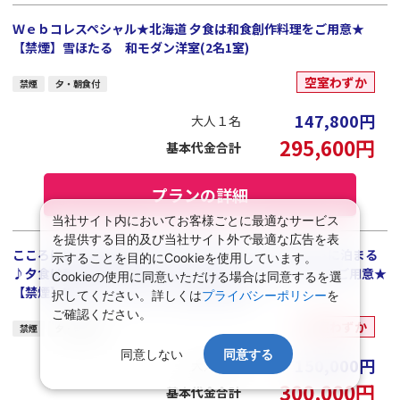
Ｗｅｂコレスペシャル★北海道 夕食は和食創作料理をご用意★
【禁煙】雪ほたる 和モダン洋室(2名1室)
空室わずか
禁煙
夕・朝食付
147,800
円
大人１名
295,600
円
基本代金合計
プランの詳細
当社サイト内においてお客様ごとに最適なサービス
を提供する目的及び当社サイト外で最適な広告を表
こころに響く日本の旅★北海道の食を楽しむ★ 雪ほたるに泊まる
示することを目的にCookieを使用しています。
♪夕食は和食創作料理とホテルからのおもてなしの一品をご用意★
Cookieの使用に同意いただける場合は同意するを選
【禁煙】雪ほたる 和モダン洋室(2名1室)
択してください。詳しくは
プライバシーポリシー
を
ご確認ください。
空室わずか
禁煙
夕・朝食付
同意しない
同意する
150,000
円
大人１名
300,000
円
基本代金合計