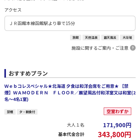
アクセス
ＪＲ函館本線函館駅より車で15分
旅館
天然温泉
露天風呂
大浴場
施設に関するご案内・ご注意
おすすめプラン
Ｗｅｂコレスペシャル★北海道 夕食は和洋会席をご用意★ 【禁
煙】ＷＡＭＯＤＥＲＮ ＦＬＯＯＲ／展望風呂付和洋室又は和室(2
名～4名1室)
空室わずか
禁煙
夕・朝食付
171,900
円
大人１名
343,800
円
基本代金合計