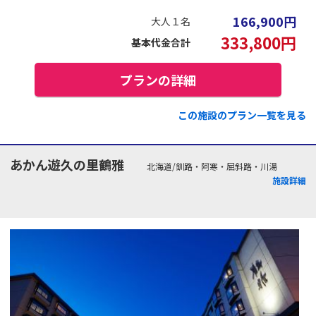
166,900
円
大人１名
333,800
円
基本代金合計
プランの詳細
この施設のプラン一覧を見る
あかん遊久の里鶴雅
北海道/釧路・阿寒・屈斜路・川湯
施設詳細