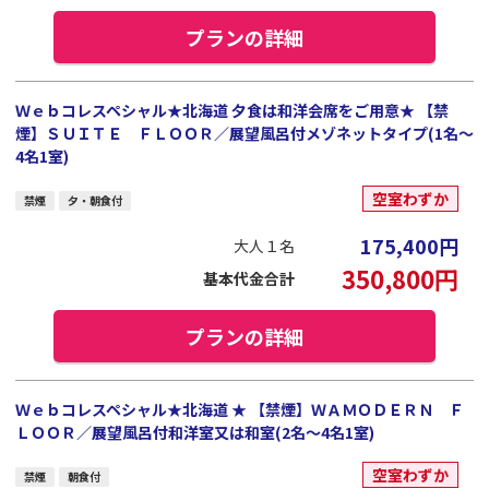
プランの詳細
Ｗｅｂコレスペシャル★北海道 夕食は和洋会席をご用意★ 【禁
煙】ＳＵＩＴＥ ＦＬＯＯＲ／展望風呂付メゾネットタイプ(1名～
4名1室)
空室わずか
禁煙
夕・朝食付
175,400
円
大人１名
350,800
円
基本代金合計
プランの詳細
Ｗｅｂコレスペシャル★北海道 ★ 【禁煙】ＷＡＭＯＤＥＲＮ Ｆ
ＬＯＯＲ／展望風呂付和洋室又は和室(2名～4名1室)
空室わずか
禁煙
朝食付