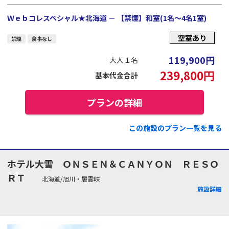
Ｗｅｂコレスペシャル★北海道 － 【禁煙】和室(1名～4名1室)
空室あり
禁煙
食事なし
119,900
円
大人１名
239,800
円
基本代金合計
プランの詳細
この施設のプラン一覧を見る
ホテル大雪 ＯＮＳＥＮ＆ＣＡＮＹＯＮ ＲＥＳＯ
ＲＴ
北海道/旭川・層雲峡
施設詳細