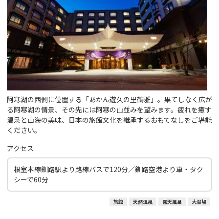
阿寒湖の西側に位置する「あかん遊久の里鶴雅」。果てしなく広が
る阿寒湖の情景、その先には阿寒の山並みを望みます。疲れを癒す
温泉と山海の美味、日本の旅館文化を継承するおもてなしをご堪能
ください。
アクセス
根室本線釧路駅より路線バスで120分／釧路空港より車・タク
シーで60分
旅館
天然温泉
露天風呂
大浴場