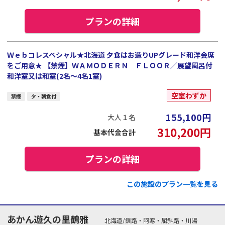
プランの詳細
Ｗｅｂコレスペシャル★北海道 夕食はお造りUPグレード和洋会席
をご用意★ 【禁煙】ＷＡＭＯＤＥＲＮ ＦＬＯＯＲ／展望風呂付
和洋室又は和室(2名～4名1室)
空室わずか
禁煙
夕・朝食付
155,100
円
大人１名
310,200
円
基本代金合計
プランの詳細
この施設のプラン一覧を見る
あかん遊久の里鶴雅
北海道/釧路・阿寒・屈斜路・川湯