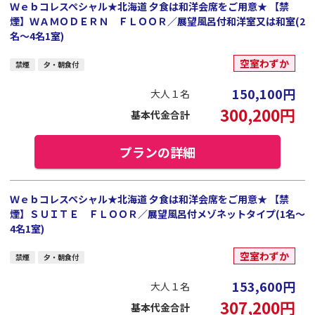
Ｗｅｂコレスペシャル★北海道 夕食は和洋会席をご用意★ 【禁
煙】ＷＡＭＯＤＥＲＮ ＦＬＯＯＲ／展望風呂付和洋室又は和室(2
名～4名1室)
空室わずか
禁煙
夕・朝食付
150,100
円
大人１名
300,200
円
基本代金合計
プランの詳細
Ｗｅｂコレスペシャル★北海道 夕食は和洋会席をご用意★ 【禁
煙】ＳＵＩＴＥ ＦＬＯＯＲ／展望風呂付メゾネットタイプ(1名～
4名1室)
空室わずか
禁煙
夕・朝食付
153,600
円
大人１名
307,200
円
基本代金合計