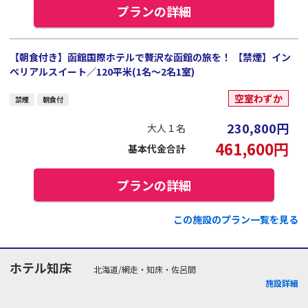
プランの詳細
【朝食付き】函館国際ホテルで贅沢な函館の旅を！ 【禁煙】イン
ペリアルスイート／120平米(1名～2名1室)
空室わずか
禁煙
朝食付
230,800
円
大人１名
461,600
円
基本代金合計
プランの詳細
この施設のプラン一覧を見る
ホテル知床
北海道/網走・知床・佐呂間
施設詳細