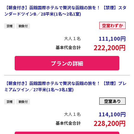
【朝食付き】函館国際ホテルで贅沢な函館の旅を！ 【禁煙】スタ
ンダードツインB／28平米(1名～2名1室)
空室わずか
禁煙
朝食付
111,100
円
大人１名
222,200
円
基本代金合計
プランの詳細
【朝食付き】函館国際ホテルで贅沢な函館の旅を！ 【禁煙】プレ
ミアムツイン／27平米(1名～3名1室)
空室あり
禁煙
朝食付
114,100
円
大人１名
228,200
円
基本代金合計