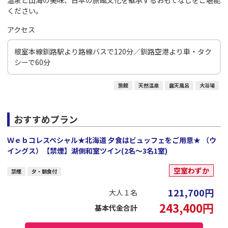
ください。
アクセス
根室本線釧路駅より路線バスで120分／釧路空港より車・タク
シーで60分
旅館
天然温泉
露天風呂
大浴場
おすすめプラン
Ｗｅｂコレスペシャル★北海道 夕食はビュッフェをご用意★ （ウ
イングス）【禁煙】湖側和室ツイン(2名～3名1室)
空室わずか
禁煙
夕・朝食付
121,700
円
大人１名
243,400
円
基本代金合計