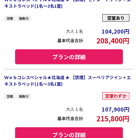
キストラベッド(1名～3名1室)
空室あり
禁煙
朝食付
104,200
円
大人１名
208,400
円
基本代金合計
プランの詳細
Ｗｅｂコレスペシャル★北海道 ★ 【禁煙】スーペリアツイン＋エ
キストラベッド(1名～3名1室)
空室わずか
禁煙
朝食付
107,900
円
大人１名
215,800
円
基本代金合計
プランの詳細