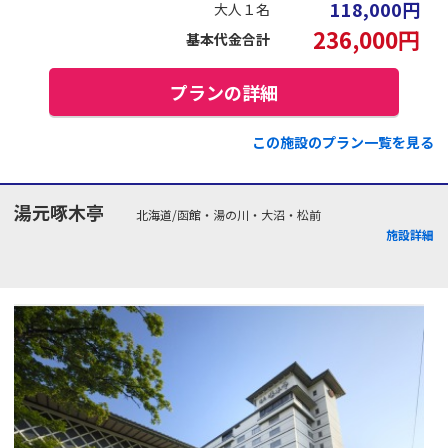
118,000
円
大人１名
236,000
円
基本代金合計
プランの詳細
この施設のプラン一覧を見る
湯元啄木亭
北海道/函館・湯の川・大沼・松前
施設詳細