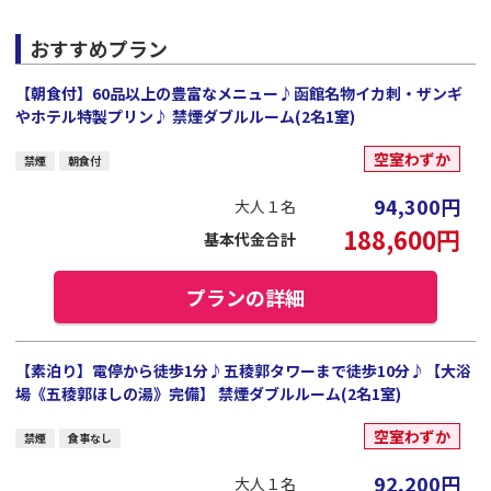
おすすめプラン
【朝食付】60品以上の豊富なメニュー♪函館名物イカ刺・ザンギ
やホテル特製プリン♪ 禁煙ダブルルーム(2名1室)
空室わずか
禁煙
朝食付
94,300
円
大人１名
188,600
円
基本代金合計
プランの詳細
【素泊り】電停から徒歩1分♪五稜郭タワーまで徒歩10分♪【大浴
場《五稜郭ほしの湯》完備】 禁煙ダブルルーム(2名1室)
空室わずか
禁煙
食事なし
92,200
円
大人１名