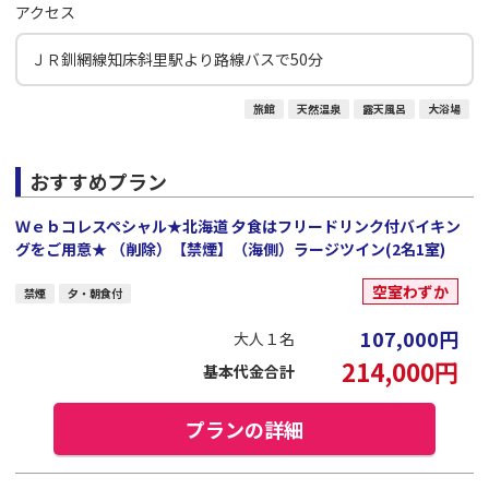
アクセス
ＪＲ釧網線知床斜里駅より路線バスで50分
旅館
天然温泉
露天風呂
大浴場
おすすめプラン
Ｗｅｂコレスペシャル★北海道 夕食はフリードリンク付バイキン
グをご用意★ （削除）【禁煙】（海側）ラージツイン(2名1室)
空室わずか
禁煙
夕・朝食付
107,000
円
大人１名
214,000
円
基本代金合計
プランの詳細