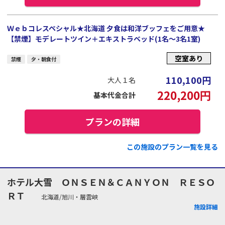
Ｗｅｂコレスペシャル★北海道 夕食は和洋ブッフェをご用意★
【禁煙】モデレートツイン＋エキストラベッド(1名～3名1室)
空室あり
禁煙
夕・朝食付
110,100
円
大人１名
220,200
円
基本代金合計
プランの詳細
この施設のプラン一覧を見る
ホテル大雪 ＯＮＳＥＮ＆ＣＡＮＹＯＮ ＲＥＳＯ
ＲＴ
北海道/旭川・層雲峡
施設詳細