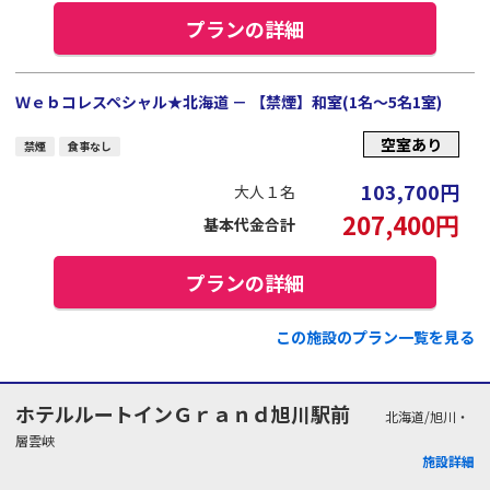
プランの詳細
Ｗｅｂコレスペシャル★北海道 － 【禁煙】和室(1名～5名1室)
空室あり
禁煙
食事なし
103,700
円
大人１名
207,400
円
基本代金合計
プランの詳細
この施設のプラン一覧を見る
ホテルルートインＧｒａｎｄ旭川駅前
北海道/旭川・
層雲峡
施設詳細