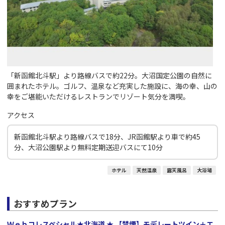
「新函館北斗駅」より路線バスで約22分。大沼国定公園の自然に
囲まれたホテル。ゴルフ、温泉など充実した施設に、海の幸、山の
幸をご堪能いただけるレストランでリゾート気分を満喫。
アクセス
新函館北斗駅より路線バスで18分、JR函館駅より車で約45
分、大沼公園駅より無料定期送迎バスにて10分
ホテル
天然温泉
露天風呂
大浴場
おすすめプラン
Ｗｅｂコレスペシャル★北海道 ★ 【禁煙】モデレートツイン＋エ