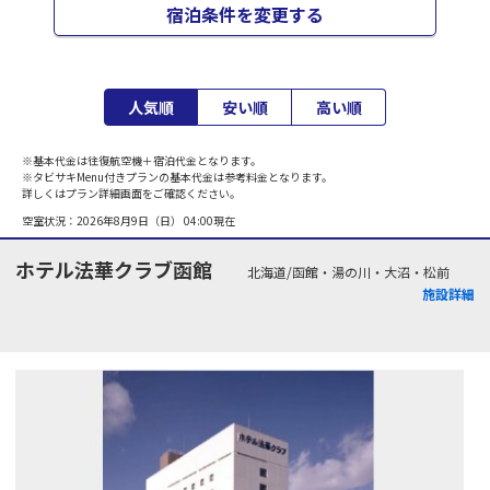
宿泊条件を変更する
人気順
安い順
高い順
※基本代金は往復航空機＋宿泊代金となります。
※タビサキMenu付きプランの基本代金は参考料金となります。
詳しくはプラン詳細画面をご確認ください。
空室状況：
2026年8月9日（日） 04:00
現在
ホテル法華クラブ函館
北海道/函館・湯の川・大沼・松前
施設詳細