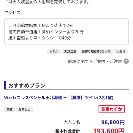
には天人峡温泉の大浴場を完備しております。
アクセス
ＪＲ函館本線旭川駅より徒歩で2分
道央自動車道旭川鷹栖インターより20分
旭川空港より車・タクシーで40分
ホテル
天然温泉
最寄り駅徒歩5分以内
大浴場
施設に関するご案内・ご注意
おすすめプラン
Ｗｅｂコレスペシャル★北海道 － 【禁煙】ツイン(2名1室)
空室わずか
禁煙
食事なし
96,800
円
大人１名
193,600
円
基本代金合計