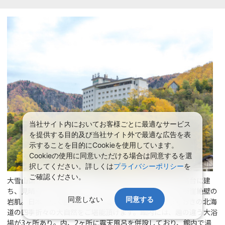
当社サイト内においてお客様ごとに最適なサービス
を提供する目的及び当社サイト外で最適な広告を表
示することを目的にCookieを使用しています。
Cookieの使用に同意いただける場合は同意するを選
択してください。詳しくは
プライバシーポリシー
を
ご確認ください。
大雪山国立公園内にあり、層雲峡温泉街の中でも一番の高台に建
ち、見晴らしの良いロケーションです。石狩川を挟んだ断崖絶壁の
同意しない
同意する
岩肌。日本一早く紅葉に出会える場所。そして、とっておきの北海
道の四季折々の大自然をご堪能頂けます。館内には、趣の違う大浴
場が3ヶ所あり。内、2ヶ所に露天風呂を併設しており、館内で湯