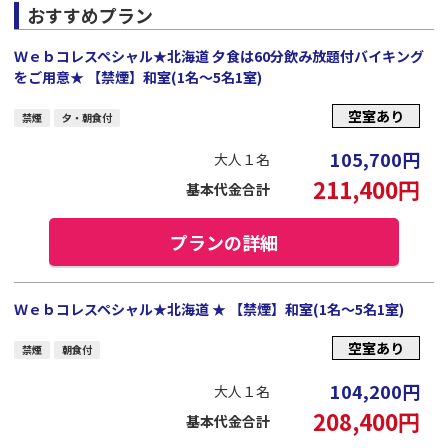
おすすめプラン
Ｗｅｂコレスペシャル★北海道 夕食は60分飲み放題付バイキング
をご用意★ 【禁煙】和室(1名～5名1室)
空室あり
禁煙
夕・朝食付
105,700
円
大人１名
211,400
円
基本代金合計
プランの詳細
Ｗｅｂコレスペシャル★北海道 ★ 【禁煙】和室(1名～5名1室)
空室あり
禁煙
朝食付
104,200
円
大人１名
208,400
円
基本代金合計