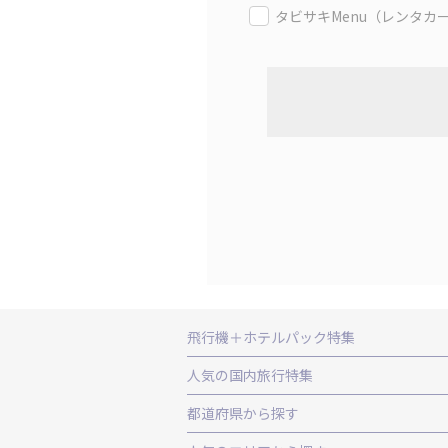
タビサキMenu（レンタカ
飛行機＋ホテルパック特集
赤い風船ダイナミックパッケージ（飛行
人気の国内旅行特集
ＡＮＡで行く飛行機+ホテルパック
出
東京ディズニーリゾート®への旅
ユニ
都道府県から探す
北海道旅行・ツアー
東北
青