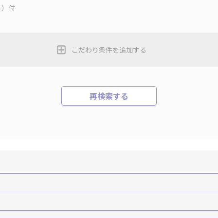
ー）付
こだわり条件を追加する
再検索する
機+ホテルパック）
ＪＡＬで行く飛行機+ホテルパック
張パック
バーサル・スタジオ・ジャパンへの旅
温泉旅行
日帰り旅行
森旅行・ツアー
岩手旅行・ツアー
宮城旅行・ツアー
秋田旅行・