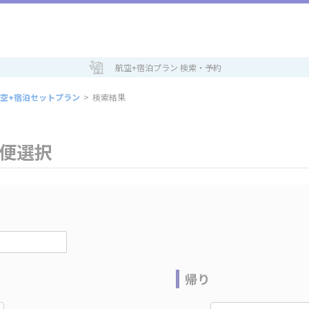
航空+宿泊プラン 検索・予約
空+宿泊セットプラン
>
検索結果
空便選択
帰り