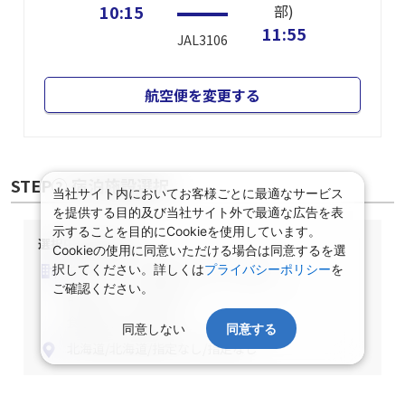
10:15
部)
11:55
JAL3106
航空便を変更する
STEP② 宿泊施設選択
当社サイト内においてお客様ごとに最適なサービス
を提供する目的及び当社サイト外で最適な広告を表
示することを目的にCookieを使用しています。
選択中の宿泊条件
Cookieの使用に同意いただける場合は同意するを選
泊数：1泊
部屋数・人数：2名1室
択してください。詳しくは
プライバシーポリシー
を
ご確認ください。
部屋タイプ：指定なし
食事条件：指定なし
同意しない
同意する
北海道/北海道/指定なし/指定なし