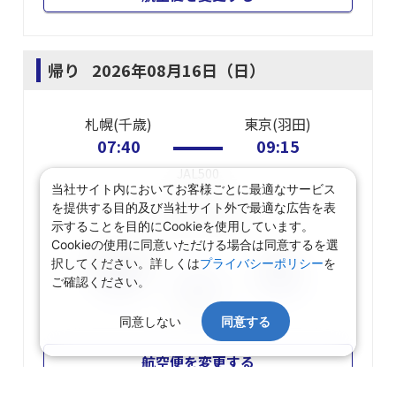
帰り
2026年08月16日（日）
札幌(千歳)
東京(羽田)
07:40
09:15
JAL500
当社サイト内においてお客様ごとに最適なサービス
を提供する目的及び当社サイト外で最適な広告を表
東京(羽田)
乗り継ぎ
示することを目的にCookieを使用しています。
Cookieの使用に同意いただける場合は同意するを選
東京(羽田)
広島
択してください。詳しくは
プライバシーポリシー
を
10:10
11:30
ご確認ください。
JAL257
同意しない
同意する
航空便を変更する