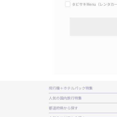
タビサキMenu（レンタカ
飛行機＋ホテルパック特集
赤い風船ダイナミックパッケージ（飛行
人気の国内旅行特集
ＡＮＡで行く飛行機+ホテルパック
出
東京ディズニーリゾート®への旅
ユニ
都道府県から探す
北海道旅行・ツアー
東北
青