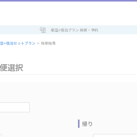
航空+宿泊プラン 検索・予約
空+宿泊セットプラン
>
検索結果
空便選択
帰り