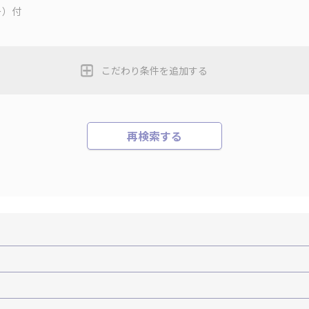
ー）付
こだわり条件を追加する
再検索する
機+ホテルパック）
ＪＡＬで行く飛行機+ホテルパック
張パック
バーサル・スタジオ・ジャパンへの旅
温泉旅行
日帰り旅行
森旅行・ツアー
岩手旅行・ツアー
宮城旅行・ツアー
秋田旅行・