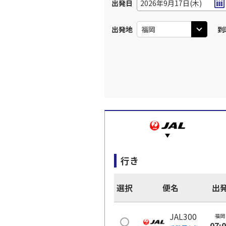
出発日
2026年9月17日(木)
出発地
到
行き
選択
便名
出
JAL300
福岡
07: