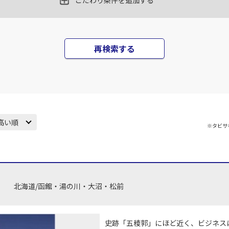
16
こだわり条件を追加する
○
用する
+
32,500
円
乗継便あり
札幌(千歳)
上記航空便のクラスJを
○
+
500
円
15
16:30
再検索する
JAL518
札幌(
○
用する
17
+
13,400
円
乗継便あり
札幌(千歳)
上記航空便のクラスJを
○
+
20,000
円
00
20:15
高い順
※タビサ
JAL518
札幌(
○
用する
17
+
32,500
円
乗継便あり
札幌(千歳)
上記航空便のクラスJを
○
+
20,000
円
05
21:30
北海道/函館・湯の川・大沼・松前
JAL520
札幌(
×
-
用する
17
乗継便あり
史跡「五稜郭」にほど近く、ビジネス