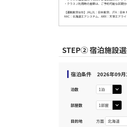
JAL306
・クラスＪ利用時の差額は、ご予約可能な区間分
福岡
09:
乗継便あり
【運航航空会社】JAL/JL：日本航空、JTA：
HAC：北海道エアシステム、AMX：天草エアライ
上記航空便のクラスJを利
JAL308
福岡
10:
STEP② 宿泊施設
乗継便あり
上記航空便のクラスJを利
宿泊条件
2026年09月
JAL310
福岡
11:
乗継便あり
泊数
上記航空便のクラスJを利
部屋数
福岡
目的地
方面
JAL3513
11: