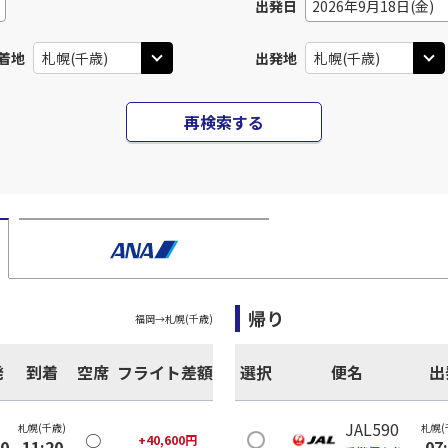
出発日
2026年9月18日(金)
着地
出発地
再検索する
帰り
福岡
→
札幌(千歳)
発
到着
空席
フライト差額
選択
便名
出
JAL590
札幌(千歳)
札幌(
○
+
40,600
円
00
11:20
07