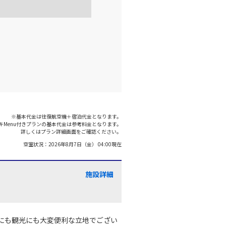
:05
20:35
×
-
利用する
千歳)
福岡
○
+
52,900
円
:00
21:05
×
-
利用する
※基本代金は往復航空機＋宿泊代金となります。
キMenu付きプランの基本代金は参考料金となります。
千歳)
福岡
詳しくはプラン詳細画面をご確認ください。
○
+
52,900
円
:00
21:30
空室状況：
2026年8月7日（金） 04:00
現在
×
-
利用する
施設詳細
千歳)
福岡
○
+
52,900
円
:15
21:30
にも観光にも大変便利な立地でござい