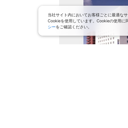
JAL326
福岡
18:
乗継便あり
当社サイト内においてお客様ごとに最適なサ
Cookieを使用しています。Cookieの
上記航空便のクラスJを利
シー
をご確認ください。
おすすめプラン
Ｗｅｂコレスペシャル★北海道 
◆ ◇ ◆ ◇ ◆ ◇