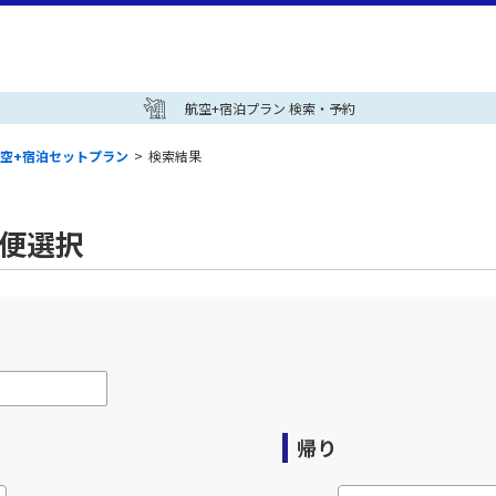
航空+宿泊プラン 検索・予約
空+宿泊セットプラン
>
検索結果
空便選択
帰り