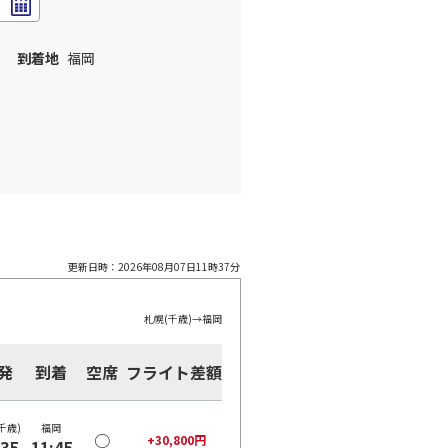
到着地
福岡
更新日時：
2026年08月07日11時37分
札幌(千歳)
→
福岡
発
到着
空席
フライト差額
千歳)
福岡
○
+
30,800
円
:35
11:45