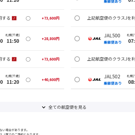
乗継便あり
○
用する
上記航空便のクラスJを
+
73,600
円
JAL500
札幌(千歳)
札幌(
○
+
28,800
円
20
11:50
07
乗継便あり
○
用する
上記航空便のクラスJを
+
73,600
円
JAL502
札幌(千歳)
札幌(
○
+
40,600
円
20
11:20
08
乗継便あり
○
用する
上記航空便のクラスJを
+
73,600
円
全ての航空便を見る
札幌(千歳)
JAL504
札幌(
○
選択中
45
10:05
09
乗継便あり
ない場合があります。
スＪ席でのご予約となります。