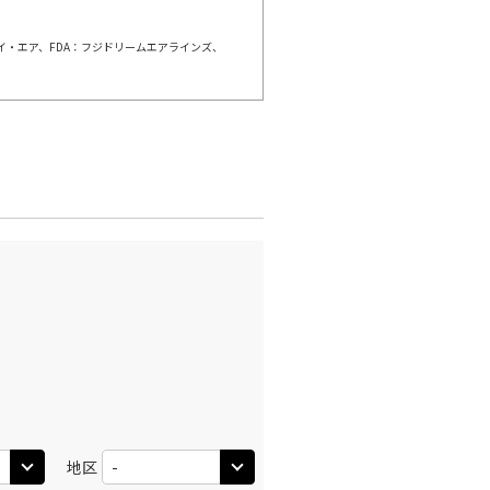
○
利用する
+
63,800
円
ェイ・エア、FDA：フジドリームエアラインズ、
千歳)
福岡
○
+
25,100
円
:30
12:55
○
利用する
+
28,800
円
千歳)
福岡
○
+
30,800
円
:50
15:30
○
利用する
+
63,800
円
千歳)
福岡
○
+
30,800
円
:25
15:30
○
利用する
+
39,900
円
地区