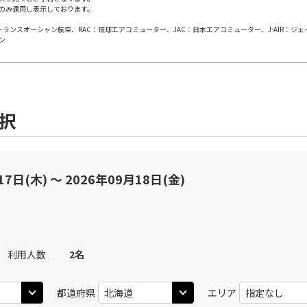
のみ適用し表示しております。
札幌(千歳)
上記航空便のクラスJを
○
+
28,800
円
10
13:05
日本トランスオーシャン航空、RAC：琉球エアコミューター、JAC：日本エアコミューター、J-AIR：ジ
ン
札幌(
JAL3510
10
○
用する
+
73,600
円
上記航空便のクラスJを
札幌(千歳)
○
+
15,400
円
00
14:15
選択
JAL506
札幌(
10
○
用する
+
73,600
円
乗継便あり
17日(木) 〜 2026年09月18日(金)
上記航空便のクラスJを
札幌(千歳)
○
+
20,000
円
00
15:05
JAL508
札幌(
11
○
用する
+
73,600
円
乗継便あり
利用人数
2
名
札幌(千歳)
上記航空便のクラスJを
都道府県
エリア
○
+
500
円
50
14:10