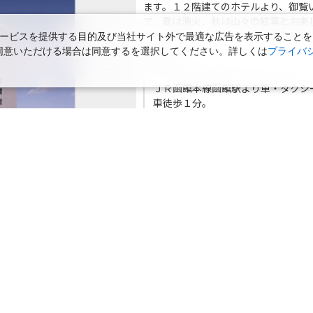
ます。１２階建てのホテルより、御覧
札幌(千歳)
上記航空便のクラスJを
○
+
20,000
円
で、夏は漁火、秋は山々の紅葉とお楽
15
22:20
ービスを提供する目的及び当社サイト外で最適な広告を表示することを
使用に同意いただける場合は同意するを選択してください。詳しくは
JAL4472
プライバ
札幌(
アクセス
18
○
用する
+
49,700
円
FDA
運航
ＪＲ函館本線函館駅より車・タクシ
車徒歩１分。
－ 【禁煙】ツイン(2名1室)
 ◆ ◇ ◆