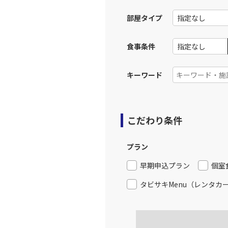
部屋タイプ
上記航空便のクラスJを利
食事条件
JAL312
福岡
11:
乗継便あり
キーワード
上記航空便のクラスJを利
こだわり条件
JAL314
福岡
12:
乗継便あり
プラン
上記航空便のクラスJを利
早期申込プラン
個室
タビサキMenu（レンタカ
JAL316
福岡
14:
乗継便あり