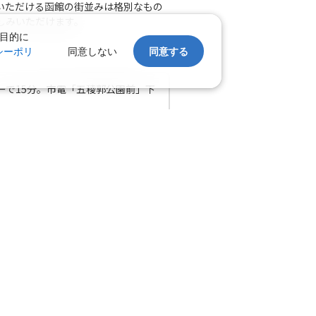
いただける函館の街並みは格別なもの
×
-
利用する
しみいただけます。
目的に
シーポリ
同意しない
同意する
千歳)
福岡
×
-
:05
20:55
ーで15分。市電「五稜郭公園前」下
ホテル
大浴場