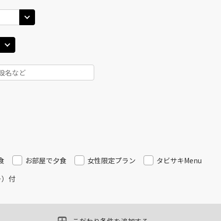
JAL510
札幌(
○
用する
12
+
38,600
円
乗継便あり
札幌(千歳)
上記航空便のクラスJを
○
+
6,200
円
55
16:00
札幌(
JAL3512
13
○
用する
+
49,700
円
上記航空便のクラスJを
札幌(千歳)
○
+
10,800
円
50
17:00
JAL514
札幌(
15
○
用する
+
49,700
円
乗継便あり
食
お部屋で夕食
女性限定プラン
タビサキMenu
ー）付
上記航空便のクラスJを
札幌(千歳)
○
+
15,400
円
00
18:20
JAL516
札幌(