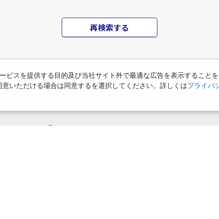
再検索する
ービスを提供する目的及び当社サイト外で最適な広告を表示することを
使用に同意いただける場合は同意するを選択してください。詳しくは
プライバ
ご迷惑をおかけしております
該当の施設が無いか、アクセスが集中して繋がりにくくなっております
えていただくか、しばらくして再検索していただけますようお願い申し