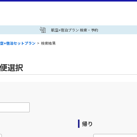
航空+宿泊プラン 検索・予約
空+宿泊セットプラン
>
検索結果
空便選択
帰り