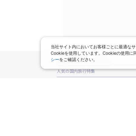
当社サイト内においてお客様ごとに最適なサ
Cookieを使用しています。Cookieの
飛行機＋ホテルパック特集
シー
をご確認ください。
赤い風船ダイナミックパッケージ（飛行
人気の国内旅行特集
ＡＮＡで行く飛行機+ホテルパック
出
東京ディズニーリゾート®への旅
ユニ
都道府県から探す
北海道旅行・ツアー
東北
青
人気のエリアから探す
山形旅行・ツアー
福島旅行・ツアー
函館旅行
札幌旅行
人気の温泉地から探す
茨城旅行・ツアー
栃木旅行・ツアー
青ヶ島旅行
新島旅行
秩父旅行
箱
北海道
湯の川温泉(北海道)
定山渓温
一緒に行く人から探す
甲信越
山梨旅行・ツアー
新潟旅行・
伊豆旅行
熱海旅行
名古屋旅行
伊
川湯温泉(北海道)
層雲峡温泉(北海道)
愛知旅行・ツアー
三重旅行・ツアー
一人旅 国内版
家族・子連れ旅行 国内
季節の国内旅行特集
屋久島旅行
宮古島旅行
久米
鳴子温泉(宮城)
秋保温泉(宮城)
飯坂
奈良旅行・ツアー
和歌山旅行・ツアー