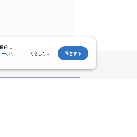
目的に
シーポリ
同意しない
同意する
ツアー
千葉旅行・ツアー
島旅行
福井旅行・ツアー
佐渡旅行
北海道)
ツアー
直島旅行
やま温泉(山形)
兵庫旅行・ツアー
 国内版
福井)
関東
愛媛旅行・ツアー