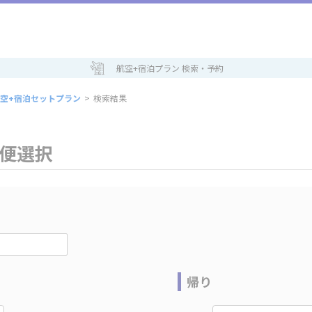
航空+宿泊プラン 検索・予約
空+宿泊セットプラン
>
検索結果
空便選択
帰り