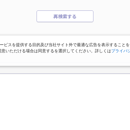
再検索する
ービスを提供する目的及び当社サイト外で最適な広告を表示することを
使用に同意いただける場合は同意するを選択してください。詳しくは
プライバ
機+ホテルパック）
ＪＡＬで行く飛行機+ホテルパック
張パック
バーサル・スタジオ・ジャパンへの旅
温泉旅行
日帰り旅行
森旅行・ツアー
岩手旅行・ツアー
宮城旅行・ツアー
秋田旅行・
関東
東京旅行・ツアー
神奈川旅行・ツアー
埼玉旅行・ツアー
仙台旅行
那須旅行
日光旅行
小笠原旅行
大島旅行
神津
群馬旅行・ツアー
北陸
富山旅行・ツアー
石川旅行・ツアー
根旅行
鎌倉旅行
横浜旅行
金沢旅行
軽井沢旅行
泉(北海道)
十勝川温泉(北海道)
阿寒湖温泉(北海道)
洞爺湖温泉(
ツアー
長野旅行・ツアー
東海
静岡旅行・ツアー
岐阜旅行・
勢旅行
神戸旅行
草津旅行
白浜旅行
小豆島旅行
知床温泉(北海道)
東北
花巻温泉(岩手)
蔵王温泉(山形)
かみの
関西
滋賀旅行・ツアー
京都旅行・ツアー
大阪旅行・ツアー
版
カップル・夫婦旅行 国内版
女子旅 国内版
卒業旅行・学生旅行
島旅行
温泉(福島)
北陸
和倉温泉(石川)
宇奈月温泉(富山)
あわら温泉(
四国
徳島旅行・ツアー
高知旅行・ツアー
香川旅行・ツアー