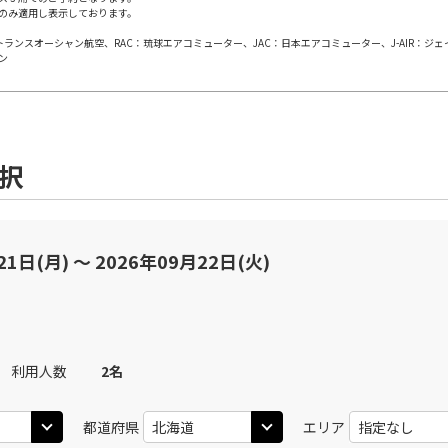
のみ適用し表示しております。
○
用する
上記航空便のクラスJを
+
50,200
円
日本トランスオーシャン航空、RAC：琉球エアコミューター、JAC：日本エアコミューター、J-AIR：ジ
ン
JAL502
札幌(千歳)
札幌(
○
+
3,100
円
25
13:05
08
乗継便あり
○
用する
上記航空便のクラスJを
+
59,400
円
選択
札幌(千歳)
JAL506
札幌(
○
+
39,500
円
50
12:45
10
乗継便あり
21日(月) 〜 2026年09月22日(火)
○
用する
+
37,900
円
上記航空便のクラスJを
札幌(千歳)
JAL508
札幌(
○
+
0
円
10
16:00
11
利用人数
2
名
乗継便あり
○
用する
+
20,700
円
都道府県
エリア
上記航空便のクラスJを