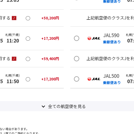
乗継便あり
○
用する
上記航空便のクラスJを
+
50,200
円
JAL590
札幌(千歳)
札幌(
○
+
17,200
円
35
11:20
07
乗継便あり
○
用する
上記航空便のクラスJを
+
59,400
円
JAL500
札幌(千歳)
札幌(
○
+
17,200
円
35
11:50
07
乗継便あり
○
用する
上記航空便のクラスJを
+
50,200
円
全ての航空便を見る
JAL500
札幌(千歳)
札幌(
○
選択中
25
14:15
07
乗継便あり
ない場合があります。
スＪ席でのご予約となります。