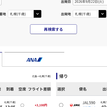
出発日
2026年9月22日(火)
着地
出発地
再検索する
帰り
広島
→
札幌(千歳)
発
到着
空席
フライト差額
選択
便名
出
JAL590
札幌(千歳)
札幌(
○
+
3,100
円
35
13:05
07