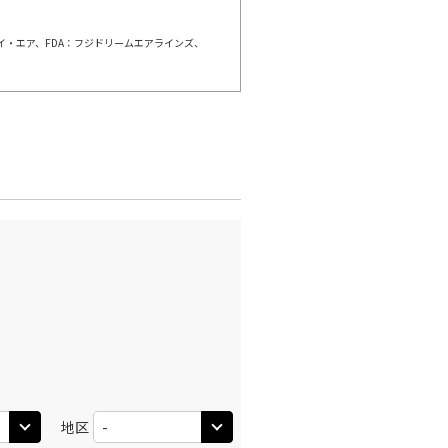
○
利用する
+
26,400
円
ェイ・エア、FDA：フジドリームエアラインズ、
千歳)
広島
○
選択中
:50
13:05
○
利用する
+
26,400
円
千歳)
広島
○
+
23,900
円
:50
15:40
×
-
利用する
千歳)
広島
○
+
16,800
円
:25
15:40
×
-
地区
利用する