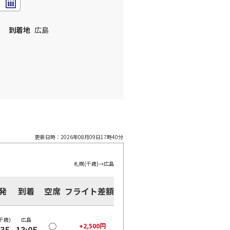
到着地
広島
更新日時：
2026年08月09日17時40分
札幌(千歳)
→
広島
発
到着
空席
フライト差額
千歳)
広島
○
+
2,500
円
:35
13:05