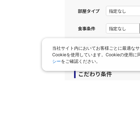
JAL256
広島
部屋タイプ
12:
乗継便あり
食事条件
上記航空便のクラスJを利
キーワード
当社サイト内においてお客様ごとに最適なサ
JAL258
広島
Cookieを使用しています。Cookieの
13:
乗継便あり
シー
をご確認ください。
こだわり条件
上記航空便のクラスJを利
プラン
JAL262
広島
16:
早期申込プラン
個室
乗継便あり
タビサキMenu（レンタカ
上記航空便のクラスJを利
JAL262
広島