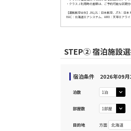
・クラスＪ利用時の差額は、ご予約可能な区間分
上記航空便のクラスJを利
【運航航空会社】JAL/JL：日本航空、JTA：
HAC：北海道エアシステム、AMX：天草エアライ
JAL254
広島
09:
乗継便あり
上記航空便のクラスJを利
STEP② 宿泊施設
広島
JAL3403
10:
宿泊条件
2026年09月
上記航空便のクラスJを利
泊数
JAL256
広島
12:
乗継便あり
部屋数
上記航空便のクラスJを利
目的地
方面