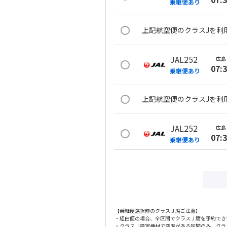
乗継便あり
上記航空便のクラスJを利
JAL252
広島
07:
乗継便あり
上記航空便のクラスJを利
JAL252
広島
07:
乗継便あり
上記航空便のクラスJを利
JAL254
広島
09:
乗継便あり
【乗継便選択時のクラスＪ席ご注意】
・経由便の場合、全区間でクラスＪ席を予約でき
・クラスＪ設定機材で空席がある区間のみ、クラ