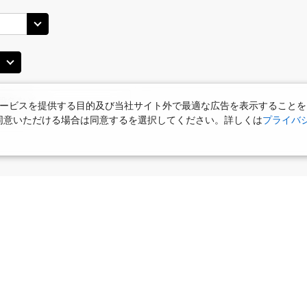
札幌(千歳)
札幌(
○
+
0
円
JAL3406
10
17:00
15
○
用する
上記航空便のクラスJを
+
20,700
円
ービスを提供する目的及び当社サイト外で最適な広告を表示することを
JAL514
札幌(千歳)
札幌(
○
使用に同意いただける場合は同意するを選択してください。詳しくは
プライバ
+
6,400
円
45
18:20
15
乗継便あり
○
用する
上記航空便のクラスJを
+
50,200
円
JAL516
札幌(千歳)
札幌(
○
+
17,200
円
25
20:15
16
食
お部屋で夕食
女性限定プラン
タビサキMenu
乗継便あり
ー）付
○
用する
上記航空便のクラスJを
+
50,200
円
JAL516
札幌(千歳)
札幌(