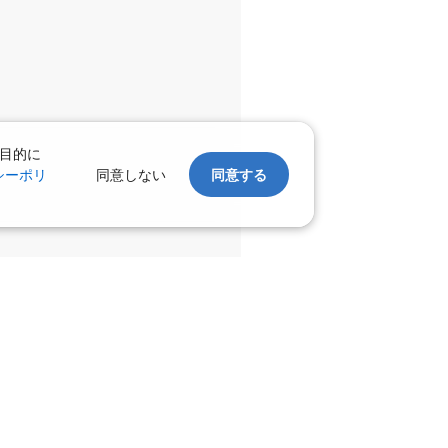
千歳)
広島
×
-
:00
17:05
×
-
利用する
目的に
千歳)
広島
×
-
シーポリ
同意しない
同意する
:10
19:45
×
-
利用する
千歳)
広島
×
-
:05
19:45
×
-
利用する
千歳)
広島