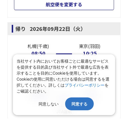
航空便を変更する
帰り
2026年09月22日（火）
札幌(千歳)
東京(羽田)
08:50
10:25
当社サイト内においてお客様ごとに最適なサービス
JAL502
を提供する目的及び当社サイト外で最適な広告を表
示することを目的にCookieを使用しています。
東京(羽田)
乗り継ぎ
Cookieの使用に同意いただける場合は同意するを選
択してください。詳しくは
プライバシーポリシー
を
東京(羽田)
小松
ご確認ください。
13:05
14:10
同意しない
同意する
JAL187
JTA
運航